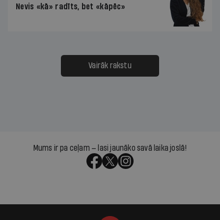
Nevis «kā» radīts, bet «kāpēc»
Vairāk rakstu
Mums ir pa ceļam — lasi jaunāko savā laika joslā!