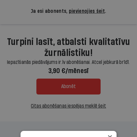
Ja esi abonents,
pievienojies šeit
.
Turpini lasīt, atbalsti kvalitatīvu
žurnālistiku!
Iepazīšanās piedāvājums ir.lv abonēšanai. Atcel jebkurā brīdī.
3,90 €/mēnesī
Abonēt
Citas abonēšanas iespējas meklē šeit