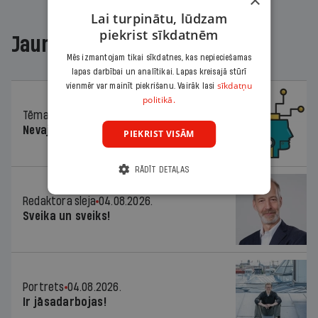
×
Lai turpinātu, lūdzam
piekrist sīkdatnēm
Jaunākajā žurnālā
Mēs izmantojam tikai sīkdatnes, kas nepieciešamas
lapas darbībai un analītikai. Lapas kreisajā stūrī
sīkdatņu
vienmēr var mainīt piekrišanu. Vairāk lasi
politikā.
Tēma
04.08.2026.
Nevajag baidīties!
PIEKRIST VISĀM
RĀDĪT DETAĻAS
Redaktora sleja
04.08.2026.
Sveika un sveiks!
Portrets
04.08.2026.
Ir jāsadarbojas!