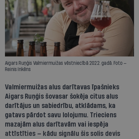
Aigars Ruņģis Valmiermuižas vēstniecībā 2022. gadā. Foto —
Reinis Inkēns
Valmiermuižas alus darītavas īpašnieks
Aigars Ruņģis šovasar šokēja citus alus
darītājus un sabiedrību, atklādams, ka
gatavs pārdot savu lolojumu. Trieciens
mazajām alus darītavām vai iespēja
attīstīties — kādu signālu šis solis devis