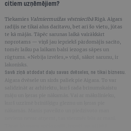
citiem uzņēmējiem?
Tiekamies
Valmiermuižas vēstniecībā
Rīgā.
Aigars
radījis ne tikai alus darītavu, bet arī šo vietu, jūtas
te kā mājās. Tāpēc sarunas laikā vairākkārt
noprotams — viņš jau iepriekš pārdomājis sacīto,
tomēr laiku pa laikam balsī iezogas sāpes un
rūgtums. «Nebija izvēles,» viņš, sākot sarunu, ir
lakonisks.
Savā ziņā atdodat daļu savas dvēseles, ne tikai biznesu.
Aigara dvēsele un sirds paliek pie Aigara. To var
salīdzināt ar arhitektu, kurš rada brīnumskaistu
māju un ķeras pie nākamās. Vai ar mākslinieku,
kurš uzzīmē brīnišķīgu gleznu un ķeras pie
nākamās. Manis paveikto un piedzīvoto man
neviens nevar atņemt, tas vienmēr būs ar mani.
Tāpat kā mana spēja radīt, inovēt un attīstīt.