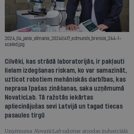
2024_04_janis_vilmanis_20240417_edmunds_brencis_244-1-
scaled.jpg
Cilvēki, kas strādā laboratorijās, ir pakļauti
lielam izdegšanas riskam, ko var samazināt,
uzticot robotiem mehāniskās darbības, kas
neprasa īpašas zināšanas, saka uzņēmumā
NovaticLab. Tā ražotās iekārtas
apliecinājušas sevi Latvijā un tagad tiecas
pasaules tirgū
Uzņēmuma
NovaticLab
ražotne atrodas industriālā