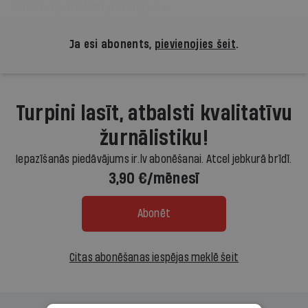
Covid-19
analīžu paraugus.»
Ja esi abonents,
pievienojies šeit
.
Turpini lasīt, atbalsti kvalitatīvu
žurnālistiku!
Iepazīšanās piedāvājums ir.lv abonēšanai. Atcel jebkurā brīdī.
3,90 €/mēnesī
Abonēt
Citas abonēšanas iespējas meklē šeit