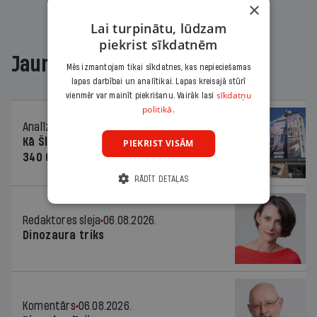
×
Lai turpinātu, lūdzam
piekrist sīkdatnēm
Jaunākajā žurnālā
Mēs izmantojam tikai sīkdatnes, kas nepieciešamas
lapas darbībai un analītikai. Lapas kreisajā stūrī
sīkdatņu
vienmēr var mainīt piekrišanu. Vairāk lasi
politikā.
Analīze
06.08.2026.
Kā Šlesera partija palika nesodīta par
PIEKRIST VISĀM
340 000 vērtu reklāmas kampaņu
RĀDĪT DETAĻAS
Redaktores sleja
06.08.2026.
Dinozaura triks
Komentārs
06.08.2026.