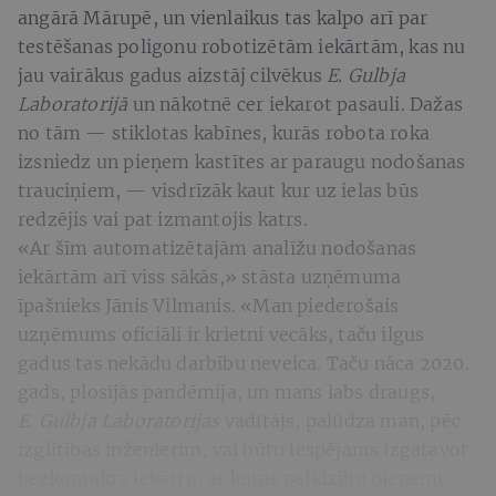
angārā Mārupē, un vienlaikus tas kalpo arī par
testēšanas poligonu robotizētām iekārtām, kas nu
jau vairākus gadus aizstāj cilvēkus
E. Gulbja
Laboratorijā
un nākotnē cer iekarot pasauli. Dažas
no tām — stiklotas kabīnes, kurās robota roka
izsniedz un pieņem kastītes ar paraugu nodošanas
trauciņiem, — visdrīzāk kaut kur uz ielas būs
redzējis vai pat izmantojis katrs.
«Ar šīm automatizētajām analīžu nodošanas
iekārtām arī viss sākās,» stāsta uzņēmuma
īpašnieks Jānis Vilmanis. «Man piederošais
uzņēmums oficiāli ir krietni vecāks, taču ilgus
gadus tas nekādu darbību neveica. Taču nāca 2020.
gads, plosījās pandēmija, un mans labs draugs,
E. Gulbja Laboratorijas
vadītājs, palūdza man, pēc
izglītības inženierim, vai būtu iespējams izgatavot
bezkontakta iekārtu, ar kuras palīdzību pieņemt