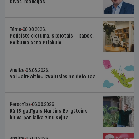
Divas koalīcijas
Tēma
06.08.2026.
Policists cietumā, skolotājs – kapos.
Reibuma cena Priekulē
Analīze
06.08.2026.
Vai «airBaltic» izvairīsies no defolta?
Personība
06.08.2026.
Kā 18 gadīgais Martins Bergšteins
kļuva par laika ziņu seju?
Analīze
06.08.2026.