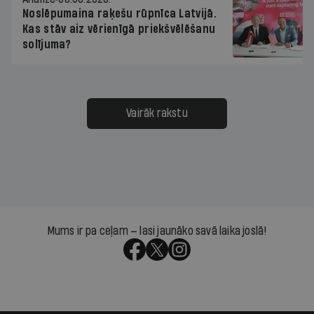
Noslēpumaina raķešu rūpnīca Latvijā.
Kas stāv aiz vērienīgā priekšvēlēšanu
solījuma?
Vairāk rakstu
Mums ir pa ceļam — lasi jaunāko savā laika joslā!