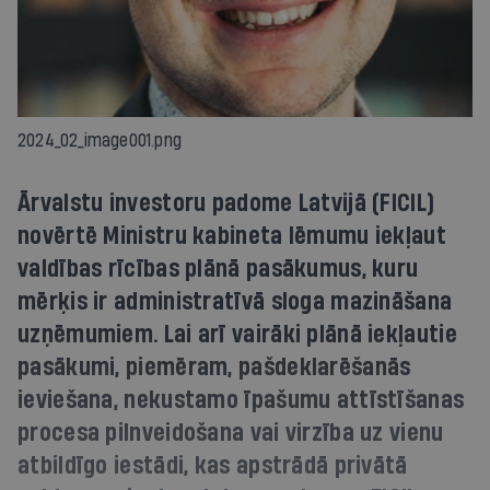
2024_02_image001.png
Ārvalstu investoru padome Latvijā (FICIL)
novērtē Ministru kabineta lēmumu iekļaut
valdības rīcības plānā pasākumus, kuru
mērķis ir administratīvā sloga mazināšana
uzņēmumiem. Lai arī vairāki plānā iekļautie
pasākumi, piemēram, pašdeklarēšanās
ieviešana, nekustamo īpašumu attīstīšanas
procesa pilnveidošana vai virzība uz vienu
atbildīgo iestādi, kas apstrādā privātā