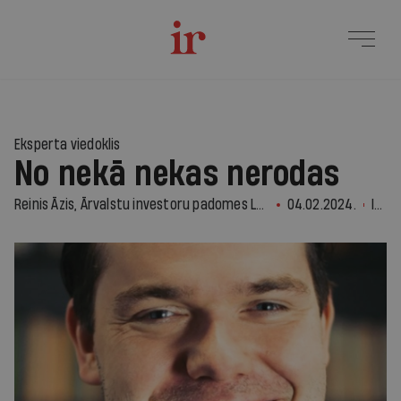
Eksperta viedoklis
No nekā nekas nerodas
Reinis Āzis, Ārvalstu investoru padomes Latvijā valsts pārvaldes reformas darba grupas vadītājs
04.02.2024.
Ir Nauda