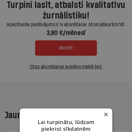
Turpini lasīt, atbalsti kvalitatīvu
žurnālistiku!
Iepazīšanās piedāvājums ir.lv abonēšanai. Atcel jebkurā brīdī.
3,90 €/mēnesī
Abonēt
Citas abonēšanas iespējas meklē šeit
×
Jaunākajā žurnālā
Lai turpinātu, lūdzam
piekrist sīkdatnēm