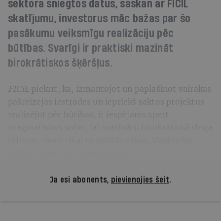
sektora sniegtos datus, saskan ar FICIL
skatījumu, investorus māc bažas par šo
pasākumu veiksmīgu realizāciju pēc
būtības. Svarīgi ir praktiski mazināt
birokrātiskos šķēršļus.
FICIL
piekrīt, ka, izmantojot un paplašinot vairākas
pašreizējās iestrādes un iepriekš sāktos projektus
realizējot pēc būtības, ir iespējams spert
pragmatiskus soļus, lai mazinātu birokrātiskā sloga
cēloņus, nevis tikai to radītās sekas. Uzņēmēju
ieskatā vispirms nepieciešams:
Ja esi abonents,
pievienojies šeit
.