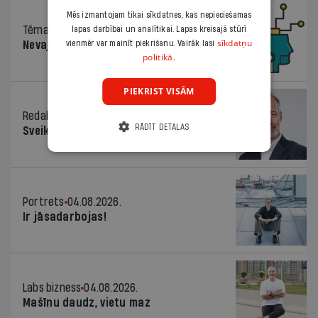
Mēs izmantojam tikai sīkdatnes, kas nepieciešamas
Tēma
04.08.2026.
lapas darbībai un analītikai. Lapas kreisajā stūrī
sīkdatņu
Nevajag baidīties!
vienmēr var mainīt piekrišanu. Vairāk lasi
politikā.
PIEKRIST VISĀM
Redaktora sleja
04.08.2026.
RĀDĪT DETAĻAS
Sveika un sveiks!
Portrets
04.08.2026.
Ir jāsadarbojas!
Labs bizness
04.08.2026.
Mašīnu daudz, vietu maz