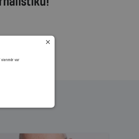
rnālistiku!
.
×
ī vienmēr var