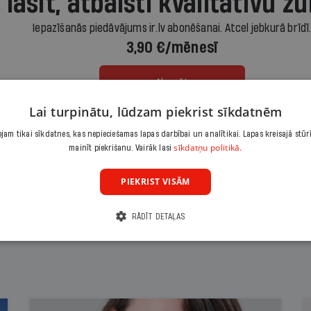
 lasīt, atbalsti kvalitatīvu žu
Iepazīšanās piedāvājums ir.lv abonēšanai. Atcel jebkurā brīdī
3,90 €/mēnesī
Abonēt
Lai turpinātu, lūdzam piekrist sīkdatnēm
Citas abonēšanas iespējas meklē šeit
am tikai sīkdatnes, kas nepieciešamas lapas darbībai un analītikai. Lapas kreisajā stūr
sīkdatņu politikā.
mainīt piekrišanu. Vairāk lasi
PIEKRIST VISĀM
RĀDĪT DETAĻAS