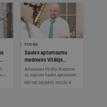
Intervija
ns
Saules aptumsumu
mednieks Vitālijs
Kuzmovs
ēl
Astronoms Vitālijs Kuzmovs
ju,
12. augusta Saules aptumsumu
icas
dosies vērot Maļorkā, kur tas
MĀRTIŅŠ GALENIEKS, SPECIĀLI IR
tītāju
būs pilns. Jau nākamajā dienā
tēm
viņš LU Botāniskajā dārzā lasīs
lekciju Perseīdu naktī. Tās
apmeklētāji varēs vērot uz