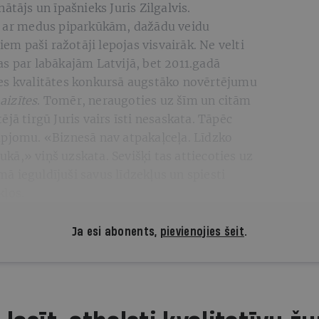
nātājs un īpašnieks Juris Zilgalvis.
i ar medus piparkūkām, dažādu veidu
 paši ražotāji lepojas visvairāk. Ne velti
s par labākajām Latvijā, bet 2011.gadā
es kvalitātes konkursā augstāko novērtējumu
aizītes
. Tomēr, neraugoties uz šīm un citām
jā tirgū Juris vairs īsti nesaskata. Tāpēc
apjomu. «Biznesā nav atpakaļceļa. Līdzko
aukā,» viņš uzskata. Sevišķi tas attiecoties uz
 ieguldījuši savus līdzekļus un spiesti
kļos.
Ja esi abonents,
pievienojies šeit
.