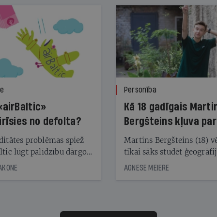
ze
Personība
«airBaltic»
Kā 18 gadīgais Marti
irīsies no defolta?
Bergšteins kļuva par
laika ziņu seju?
ditātes problēmas spiež
Martins Bergšteins (18) v
ltic lūgt palīdzību dārgo
tikai sāks studēt ģeogrāfi
āciju turētājiem, taču
bet viņa sacītajam jau uzt
JAKONE
AGNESE MEIERE
dēļ nebija kvoruma
tūkstošiem laika ziņu ska
nai. Vai lidsabiedrībai
Latvijā. Aiz dažām minū
 defolts, ja tā nespēs
televīzijas ēterā ir 11 gadi
ksāt augstos procentus,
uzcītīga darba, mammas