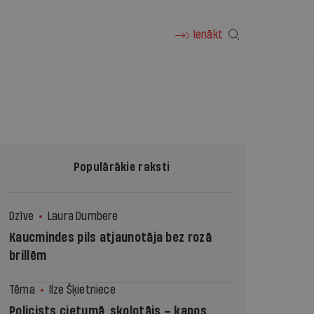
Ienākt
Populārākie raksti
Dzīve
Laura Dumbere
Kaucmindes pils atjaunotāja bez rozā
brillēm
Tēma
Ilze Šķietniece
Policists cietumā, skolotājs – kapos.