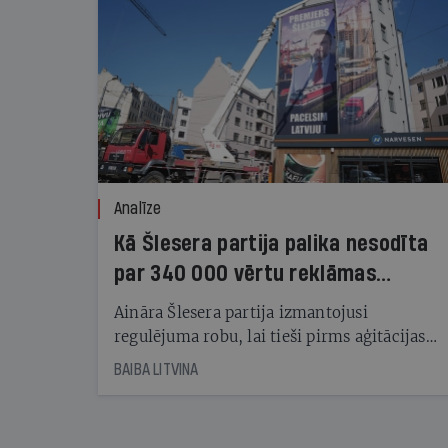
Analīze
Kā Šlesera partija palika nesodīta
par 340 000 vērtu reklāmas
kampaņu
Aināra Šlesera partija izmantojusi
regulējuma robu, lai tieši pirms aģitācijas
starta izreklamētos par summu, kas
BAIBA LITVINA
pārsniedz trešdaļu no likumīgi atļautajiem
kampaņas tēriņiem. KNAB pārkāpumus
nekonstatē