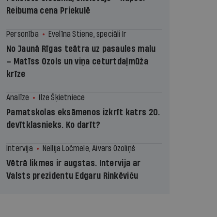
Reibuma cena Priekulē
Personība
Evelīna Stiene, speciāli Ir
No Jaunā Rīgas teātra uz pasaules malu
– Matīss Ozols un viņa ceturtdaļmūža
krīze
Analīze
Ilze Šķietniece
Pamatskolas eksāmenos izkrīt katrs 20.
devītklasnieks. Ko darīt?
Intervija
Nellija Ločmele, Aivars Ozoliņš
Vētrā likmes ir augstas. Intervija ar
Valsts prezidentu Edgaru Rinkēviču