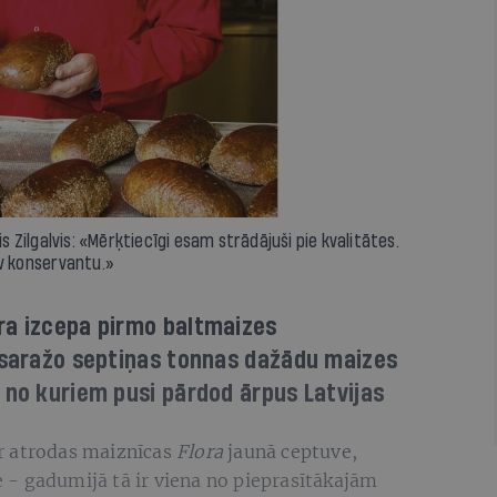
is Zilgalvis: «Mērķtiecīgi esam strādājuši pie kvalitātes.
av konservantu.»
ra izcepa pirmo baltmaizes
ā saražo septiņas tonnas dažādu maizes
 no kuriem pusi pārdod ārpus Latvijas
r atrodas maiznīcas
Flora
jaunā ceptuve,
- gadumijā tā ir viena no pieprasītākajām