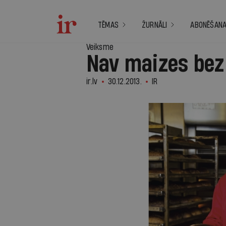
TĒMAS
ŽURNĀLI
ABONĒŠAN
Veiksme
Nav maizes bez
ir.lv
30.12.2013.
IR