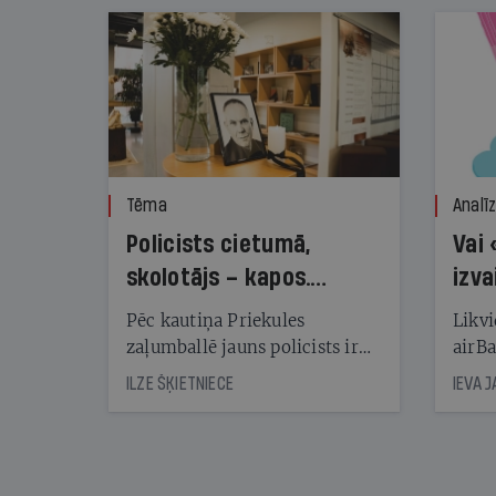
Tēma
Analī
Policists cietumā,
Vai 
skolotājs – kapos.
izva
Reibuma cena Priekulē
Pēc kautiņa Priekules
Likvi
zaļumballē jauns policists ir
airBa
nonācis cietumā, bet
oblig
ILZE ŠĶIETNIECE
IEVA 
cienījams pedagogs — kapos.
šone
Tik traģiska ir izrādījusies
lemša
divu promiļu reibuma cena
draud
sama