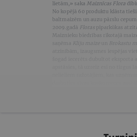
lietām,» saka
Maiznīcas Flora
dibi
No kopējā 60 produktu klāsta tieš
baltmaizēm un auzu pārslu cepumiem
2009.gadā
Floras
piparkūkas atzīta
Maiznieku biedrības rīkotajā maiz
saņēma
Kliju maize
un
Brokastu m
atzinībām, izaugsmes iespējas vietē
šogad iecerēts dubultot eksporta 
apstāsies, tā uzreiz esi no tirgus l
nelieliem ražotājiem, kas uzņēmumā
darboties sīvas konkurences apstā