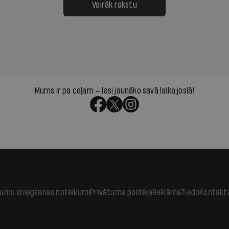
āpārskaita jau trīs dienas
atbalsts un drosme turpi
Vairāk rakstu
s nākamās sapulces
meteovērojumus arī tad, 
ta vidū?
šķiet, ka tie nevienam na
vajadzīgi
Mums ir pa ceļam — lasi jaunāko savā laika joslā!
jumu sniegšanas noteikumi
Privātuma politika
Reklāma
Ziedo
Kontakti