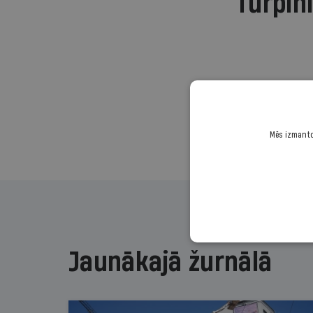
Turpini
Mēs izmantoj
Jaunākajā žurnālā