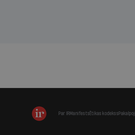
kas j
pirm
augus
Par IR
Manifests
Ētikas kodekss
Pakalpo