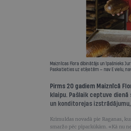
Maiznīcas Flora dibinātājs un īpašnieks Jur
Paskatieties uz etiķetēm — nav E vielu, n
Pirms 20 gadiem Maiznīcā Flo
klaipu. Pašlaik ceptuve dien
un konditorejas izstrādājumu,
Krimuldas novadā pie Raganas, ku
smaržo pēc piparkūkām. «Kā nu ne 