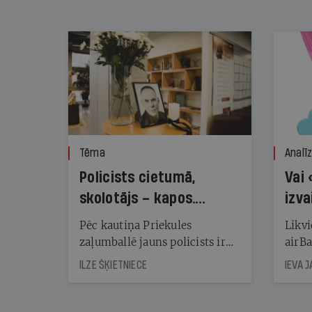
nekonstatē
Tēma
Analī
Policists cietumā,
Vai 
skolotājs – kapos.
izva
Reibuma cena Priekulē
Pēc kautiņa Priekules
Likvi
zaļumballē jauns policists ir
airBa
nonācis cietumā, bet
oblig
ILZE ŠĶIETNIECE
IEVA 
cienījams pedagogs — kapos.
šone
Tik traģiska ir izrādījusies
lemša
divu promiļu reibuma cena
draud