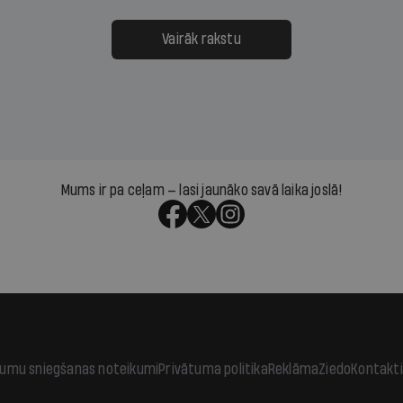
ksāt augstos procentus,
uzcītīga darba, mammas
āpārskaita jau trīs dienas
atbalsts un drosme turpi
Vairāk rakstu
s nākamās sapulces
meteovērojumus arī tad, 
ta vidū?
šķiet, ka tie nevienam na
vajadzīgi
Mums ir pa ceļam — lasi jaunāko savā laika joslā!
jumu sniegšanas noteikumi
Privātuma politika
Reklāma
Ziedo
Kontakti