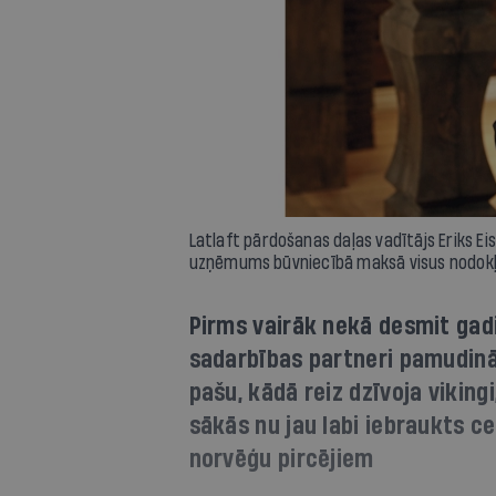
Latlaft pārdošanas daļas vadītājs Eriks Eisa
uzņēmums būvniecībā maksā visus nodokļu
Pirms vairāk nekā desmit gad
sadarbības partneri pamudināj
pašu, kādā reiz dzīvoja viking
sākās nu jau labi iebraukts c
norvēģu pircējiem