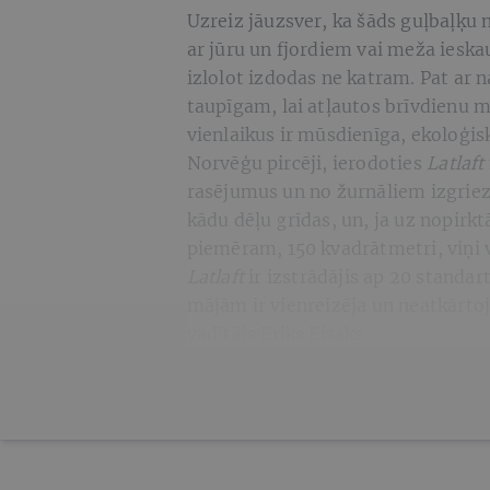
Uzreiz jāuzsver, ka šāds guļbaļķu 
ar jūru un fjordiem vai meža ieska
izlolot izdodas ne katram. Pat ar 
taupīgam, lai atļautos brīvdienu m
vienlaikus ir mūsdienīga, ekoloģis
Norvēģu pircēji, ierodoties
Latlaft
rasējumus un no žurnāliem izgriezt
kādu dēļu grīdas, un, ja uz nopirkt
piemēram, 150 kvadrātmetri, viņi 
Latlaft
ir izstrādājis ap 20 standar
mājām ir vienreizēja un neatkārt
vadītājs Eriks Eisaks.