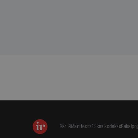
sama
kas j
pirm
augus
Par IR
Manifests
Ētikas kodekss
Pakalpo