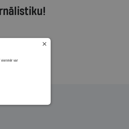
rnālistiku!
.
×
ī vienmēr var