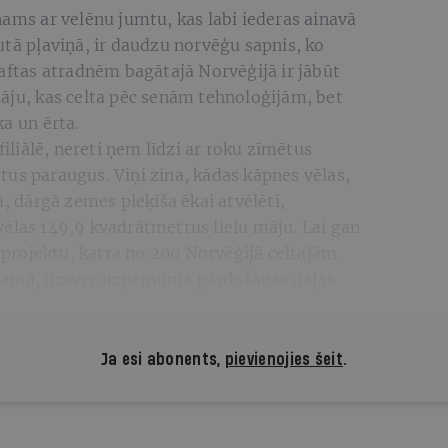
nams ar velēnu jumtu, kas labi iederas ainavā
utā pļaviņā, ir daudzu norvēģu sapnis, ko
naftas atradnēm bagātajā Norvēģijā ir jābūt
āju, kas celta pēc senām tehnoloģijām, bet
ka un ērta.
filiālē, nereti ņem līdzi ar roku zīmētus
us paraugus. Viņi zina, kādas kāpnes vēlas,
ā, dārgā zemes pleķīša ēkai atvēlēti,
vēlas 149,9 kvadrātmetrus lielu māju. Lai gan
tprojektu, katra no 200 Norvēģijā celtajām
ojama, uzsver uzņēmuma pārdošanas daļas
Ja esi abonents,
pievienojies šeit
.