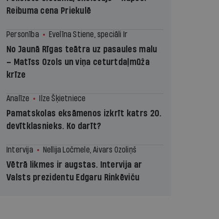
Reibuma cena Priekulē
Personība
Evelīna Stiene, speciāli Ir
No Jaunā Rīgas teātra uz pasaules malu
– Matīss Ozols un viņa ceturtdaļmūža
krīze
Analīze
Ilze Šķietniece
Pamatskolas eksāmenos izkrīt katrs 20.
devītklasnieks. Ko darīt?
Intervija
Nellija Ločmele, Aivars Ozoliņš
Vētrā likmes ir augstas. Intervija ar
Valsts prezidentu Edgaru Rinkēviču