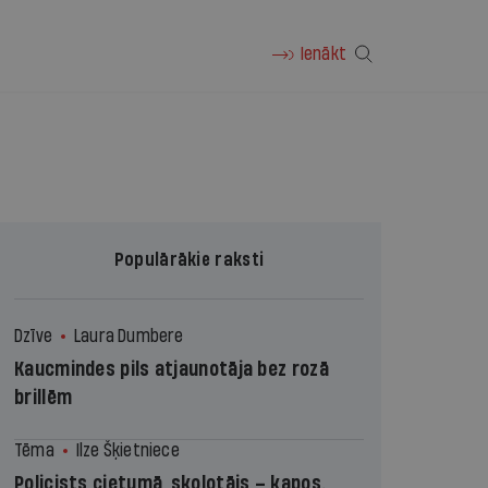
Ienākt
Populārākie raksti
Dzīve
Laura Dumbere
Kaucmindes pils atjaunotāja bez rozā
brillēm
Tēma
Ilze Šķietniece
Policists cietumā, skolotājs – kapos.