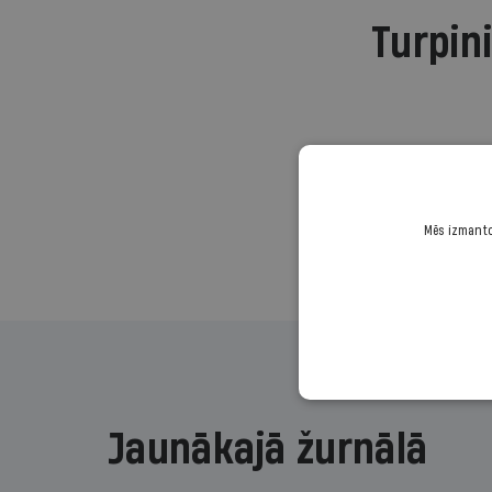
Turpini
Mēs izmantoj
Jaunākajā žurnālā