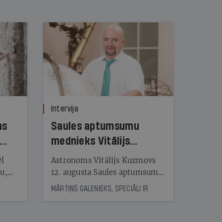
Intervija
ns
Saules aptumsumu
mednieks Vitālijs
Kuzmovs
ēl
Astronoms Vitālijs Kuzmovs
ju,
12. augusta Saules aptumsumu
icas
dosies vērot Maļorkā, kur tas
MĀRTIŅŠ GALENIEKS, SPECIĀLI IR
tītāju
būs pilns. Jau nākamajā dienā
tēm
viņš LU Botāniskajā dārzā lasīs
lekciju Perseīdu naktī. Tās