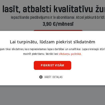
 lasīt, atbalsti kvalitatīvu žu
Iepazīšanās piedāvājums ir.lv abonēšanai. Atcel jebkurā brīdī
3,90 €/mēnesī
Abonēt
Lai turpinātu, lūdzam piekrist sīkdatnēm
am tikai sīkdatnes, kas nepieciešamas lapas darbībai un analītikai. Lapas kreisajā stūr
Citas abonēšanas iespējas meklē šeit
sīkdatņu politikā.
mainīt piekrišanu. Vairāk lasi
PIEKRIST VISĀM
RĀDĪT DETAĻAS