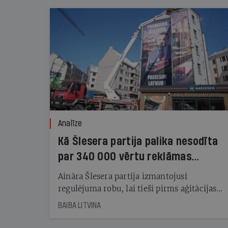
Analīze
Kā Šlesera partija palika nesodīta
par 340 000 vērtu reklāmas
kampaņu
Aināra Šlesera partija izmantojusi
regulējuma robu, lai tieši pirms aģitācijas
starta izreklamētos par summu, kas
BAIBA LITVINA
pārsniedz trešdaļu no likumīgi atļautajiem
kampaņas tēriņiem. KNAB pārkāpumus