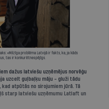
ks: «Milzīga problēma Latvijā ir fakts, ka, ja kāds
s, tas ir konkurētnespējīgs.
iem dažus latviešu uzņēmējus norvēģu
a uzcelt guļbaļķu māju - gluži tādu
i, kad atpūtās no sirojumiem jūrā. Tā
eļš starp latviešu uzņēmumu Latlaft un