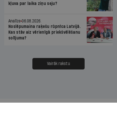
kļuva par laika ziņu seju?
Analīze
06.08.2026.
Noslēpumaina raķešu rūpnīca Latvijā.
Kas stāv aiz vērienīgā priekšvēlēšanu
solījuma?
Vairāk rakstu
Mums ir pa ceļam — lasi jaunāko savā laika joslā!