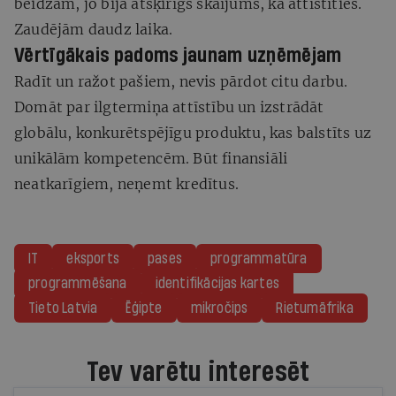
beidzām, jo bija atšķirīgs skaījums, kā attīstīties.
Zaudējām daudz laika.
Vērtīgākais padoms jaunam uzņēmējam
Radīt un ražot pašiem, nevis pārdot citu darbu.
Domāt par ilgtermiņa attīstību un izstrādāt
globālu, konkurētspējīgu produktu, kas balstīts uz
unikālām kompetencēm. Būt finansiāli
neatkarīgiem, neņemt kredītus.
IT
eksports
pases
programmatūra
programmēšana
identifikācijas kartes
Tieto Latvia
Ēģipte
mikročips
Rietumāfrika
Tev varētu interesēt