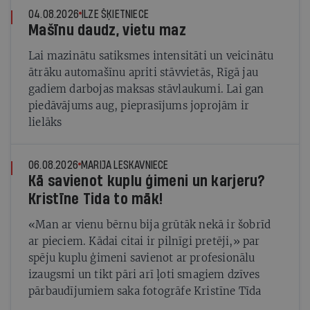
04.08.2026
ILZE ŠĶIETNIECE
Mašīnu daudz, vietu maz
Lai mazinātu satiksmes intensitāti un veicinātu
ātrāku automašīnu apriti stāvvietās, Rīgā jau
gadiem darbojas maksas stāvlaukumi. Lai gan
piedāvājums aug, pieprasījums joprojām ir
lielāks
06.08.2026
MARIJA LESKAVNIECE
Kā savienot kuplu ģimeni un karjeru?
Kristīne Tida to māk!
«Man ar vienu bērnu bija grūtāk nekā ir šobrīd
ar pieciem. Kādai citai ir pilnīgi pretēji,» par
spēju kuplu ģimeni savienot ar profesionālu
izaugsmi un tikt pāri arī ļoti smagiem dzīves
pārbaudījumiem saka fotogrāfe Kristīne Tīda