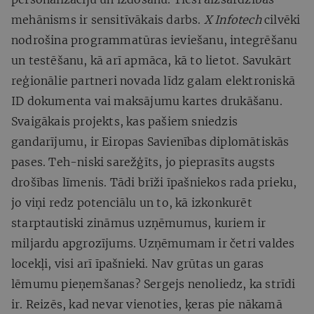
mehānisms ir sensitīvākais darbs.
X Infotech
cilvēki
nodrošina programmatūras ieviešanu, integrēšanu
un testēšanu, kā arī apmāca, kā to lietot. Savukārt
reģionālie partneri novada līdz galam elektroniskā
ID dokumenta vai maksājumu kartes drukāšanu.
Svaigākais projekts, kas pašiem sniedzis
gandarījumu, ir Eiropas Savienības diplomātiskās
pases. Teh-niski sarežģīts, jo pieprasīts augsts
drošības līmenis. Tādi brīži īpašniekos rada prieku,
jo viņi redz potenciālu un to, kā izkonkurēt
starptautiski zināmus uzņēmumus, kuriem ir
miljardu apgrozījums. Uzņēmumam ir četri valdes
locekļi, visi arī īpašnieki. Nav grūtas un garas
lēmumu pieņemšanas? Sergejs nenoliedz, ka strīdi
ir. Reizēs, kad nevar vienoties, ķeras pie nākamā