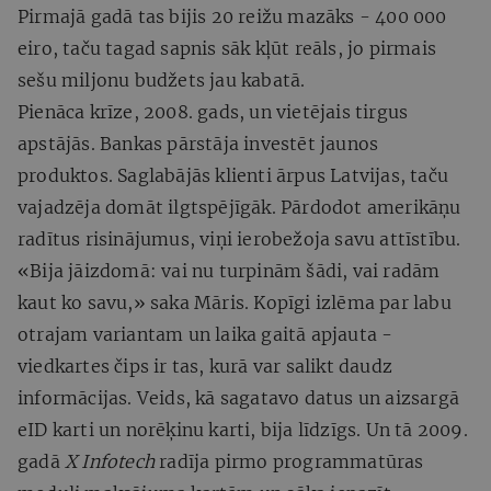
Pirmajā gadā tas bijis 20 reižu mazāks - 400 000
eiro, taču tagad sapnis sāk kļūt reāls, jo pirmais
sešu miljonu budžets jau kabatā.
Pienāca krīze, 2008. gads, un vietējais tirgus
apstājās. Bankas pārstāja investēt jaunos
produktos. Saglabājās klienti ārpus Latvijas, taču
vajadzēja domāt ilgtspējīgāk. Pārdodot amerikāņu
radītus risinājumus, viņi ierobežoja savu attīstību.
«Bija jāizdomā: vai nu turpinām šādi, vai radām
kaut ko savu,» saka Māris. Kopīgi izlēma par labu
otrajam variantam un laika gaitā apjauta -
viedkartes čips ir tas, kurā var salikt daudz
informācijas. Veids, kā sagatavo datus un aizsargā
eID karti un norēķinu karti, bija līdzīgs. Un tā 2009.
gadā
X Infotech
radīja pirmo programmatūras