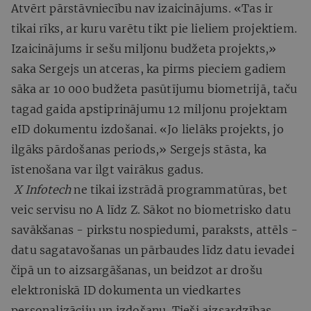
Atvērt pārstāvniecību nav izaicinājums. «Tas ir
tikai rīks, ar kuru varētu tikt pie lieliem projektiem.
Izaicinājums ir sešu miljonu budžeta projekts,»
saka Sergejs un atceras, ka pirms pieciem gadiem
sāka ar 10 000 budžeta pasūtījumu biometrijā, taču
tagad gaida apstiprinājumu 12 miljonu projektam
eID dokumentu izdošanai. «Jo lielāks projekts, jo
ilgāks pārdošanas periods,» Sergejs stāsta, ka
īstenošana var ilgt vairākus gadus.
X Infotech
ne tikai izstrādā programmatūras, bet
veic servisu no A līdz Z. Sākot no biometrisko datu
savākšanas - pirkstu nospiedumi, paraksts, attēls -
datu sagatavošanas un pārbaudes līdz datu ievadei
čipā un to aizsargāšanas, un beidzot ar drošu
elektroniskā ID dokumenta un viedkartes
personalizāciju un izdošanu. Tieši aizsardzības