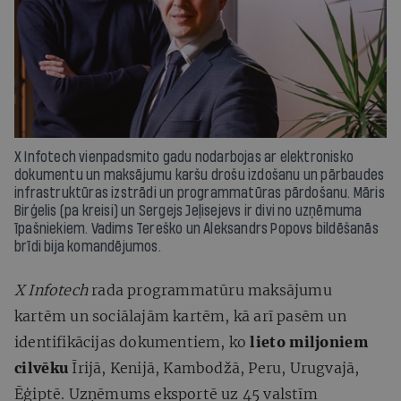
X Infotech vienpadsmito gadu nodarbojas ar elektronisko
dokumentu un maksājumu karšu drošu izdošanu un pārbaudes
infrastruktūras izstrādi un programmatūras pārdošanu. Māris
Birģelis (pa kreisi) un Sergejs Jeļisejevs ir divi no uzņēmuma
īpašniekiem. Vadims Tereško un Aleksandrs Popovs bildēšanās
brīdi bija komandējumos.
X Infotech
rada programmatūru maksājumu
kartēm un sociālajām kartēm, kā arī pasēm un
identifikācijas dokumentiem, ko
lieto miljoniem
cilvēku
Īrijā, Kenijā, Kambodžā, Peru, Urugvajā,
Ēģiptē. Uzņēmums eksportē uz 45 valstīm