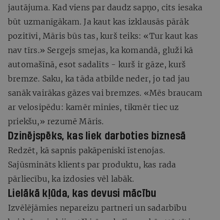
jautājuma. Kad viens par daudz sapņo, cits iesaka
būt uzmanīgākam. Ja kaut kas izklausās pārāk
pozitīvi, Māris būs tas, kurš teiks: «Tur kaut kas
nav tīrs.» Sergejs smejas, ka komandā, gluži kā
automašīnā, esot sadalīts - kurš ir gāze, kurš
bremze. Saku, ka tāda atbilde neder, jo tad jau
sanāk vairākas gāzes vai bremzes. «Mēs braucam
ar velosipēdu: kamēr minies, tikmēr tiec uz
priekšu,» rezumē Māris.
Dzinējspēks, kas liek darboties biznesā
Redzēt, kā sapnis pakāpeniski īstenojas.
Sajūsmināts klients par produktu, kas rada
pārliecību, ka izdosies vēl labāk.
Lielākā kļūda, kas devusi mācību
Izvēlējāmies nepareizu partneri un sadarbību