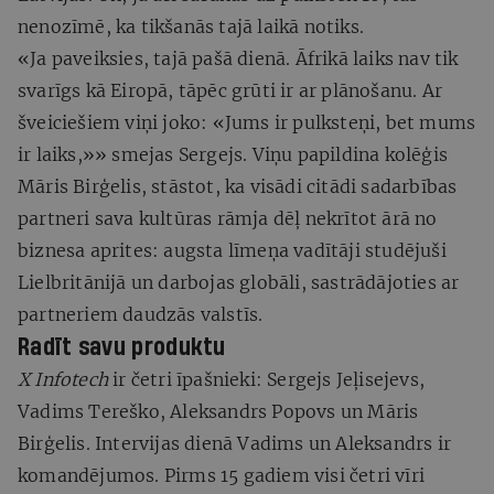
nenozīmē, ka tikšanās tajā laikā notiks.
«Ja paveiksies, tajā pašā dienā. Āfrikā laiks nav tik
svarīgs kā Eiropā, tāpēc grūti ir ar plānošanu. Ar
šveiciešiem viņi joko: «Jums ir pulksteņi, bet mums
ir laiks,»» smejas Sergejs. Viņu papildina kolēģis
Māris Birģelis, stāstot, ka visādi citādi sadarbības
partneri sava kultūras rāmja dēļ nekrītot ārā no
biznesa aprites: augsta līmeņa vadītāji studējuši
Lielbritānijā un darbojas globāli, sastrādājoties ar
partneriem daudzās valstīs.
Radīt savu produktu
X Infotech
ir četri īpašnieki: Sergejs Jeļisejevs,
Vadims Tereško, Aleksandrs Popovs un Māris
Birģelis. Intervijas dienā Vadims un Aleksandrs ir
komandējumos. Pirms 15 gadiem visi četri vīri