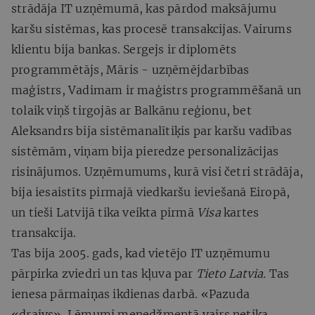
strādāja IT uzņēmumā, kas pārdod maksājumu
karšu sistēmas, kas procesē transakcijas. Vairums
klientu bija bankas. Sergejs ir diplomēts
programmētājs, Māris - uzņēmējdarbības
maģistrs, Vadimam ir maģistrs programmēšanā un
tolaik viņš tirgojās ar Balkānu reģionu, bet
Aleksandrs bija sistēmanalītiķis par karšu vadības
sistēmām, viņam bija pieredze personalizācijas
risinājumos. Uzņēmumums, kurā visi četri strādāja,
bija iesaistīts pirmajā viedkaršu ieviešanā Eiropā,
un tieši Latvijā tika veikta pirmā
Visa
kartes
transakcija.
Tas bija 2005. gads, kad vietējo IT uzņēmumu
pārpirka zviedri un tas kļuva par
Tieto Latvia.
Tas
ienesa pārmaiņas ikdienas darbā. «Pazuda
«draivs»
.
Lēmumi menedžmentā vairs netika