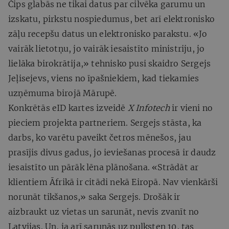
Čips glabās ne tikai datus par cilvēka garumu un
izskatu, pirkstu nospiedumus, bet arī elektronisko
zāļu recepšu datus un elektronisko parakstu. «Jo
vairāk lietotņu, jo vairāk iesaistīto ministriju, jo
lielāka birokrātija,» tehnisko pusi skaidro Sergejs
Jeļisejevs, viens no īpašniekiem, kad tiekamies
uzņēmuma birojā Mārupē.
Konkrētās eID kartes izveidē
X Infotech
ir vieni no
pieciem projekta partneriem. Sergejs stāsta, ka
darbs, ko varētu paveikt četros mēnešos, jau
prasījis divus gadus, jo ieviešanas procesā ir daudz
iesaistīto un pārāk lēna plānošana. «Strādāt ar
klientiem Āfrikā ir citādi nekā Eiropā. Nav vienkārši
norunāt tikšanos,» saka Sergejs. Drošāk ir
aizbraukt uz vietas un sarunāt, nevis zvanīt no
Latvijas. Un, ja arī sarunās uz pulksten 10, tas