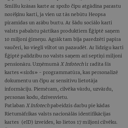
Smilšu krāsas karte ar spožo čipu atgādina parastu
norēķinu karti, ja vien uz tās nebūtu Heopsa
piramīdas un arābu burtu. Ar šādu sociālo karti
valsts pabalstu pārtikas produktiem Ēģiptē saņem
10 miljoni ģimeņu. Agrāk tam bija paredzēti papīra
vaučeri, ko viegli viltot un pazaudēt. Ar līdzīgu karti
Ēģiptē palīdzību no valsts saņem arī septiņi miljoni
pensionāru. Uzņēmumā
X Infotech
ir radīta šīs
kartes «sirds» - programmatūra, kas personalizē
dokumentu un čipu ar sensitīvu lietotāja
informāciju. Piemēram, cilvēka vārdu, uzvārdu,
personas kodu, dzīvesvietu.
Patlaban
X Infotech
pabeidzis darbu pie kādas
Rietumāfrikas valsts nacionālās identifikācijas
kartes (eID) izveides, ko lietos 17 miljoni cilvēku.