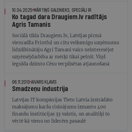
10.04.2025
MĀRTIŅŠ GALENIEKS, SPECIĀLI IR
Ko tagad dara Draugiem.lv radītājs
Agris Tamanis
Sociālā tīkla Draugiem.lv, Latvijas pirmā
vienradža Printful un citu veiksmīgu uzņēmumu
līdzdibinātāju Agri Tamani vairs neinteresējot
uzņēmējdarbība ar mērķi tikai pelnīt. Viņš
iegulda dzimto Cēsu vecpilsētas atjaunošanā
06.11.2013
AIVARS KĻAVIS
Smadzeņu industrija
Latvijas IT kompānijas Tieto Latvia izstrādāto
maksājumu karšu risinājumu izmanto 400
finanšu institūcijas 33 valstīs, un analītiķi to
vērtē kā vienu no līderēm pasaulē