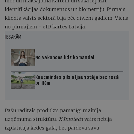
moduli maksājuma kartēm un sāka iepazīt
identifikācijas dokumentus un biometriju. Pirmais
klients valsts sektorā bija pēc diviem gadiem. Viens
no pirmajiem - eID kartes Latvijā.
IESAKĀM
No vakances līdz komandai
Kaucmindes pils atjaunotāja bez rozā
brillēm
Pašu radītais produkts pamatīgi mainīja
uzņēmuma struktūru.
X Infotec
h vairs nebija
izplatītāja ķēdes galā, bet pārdeva savu