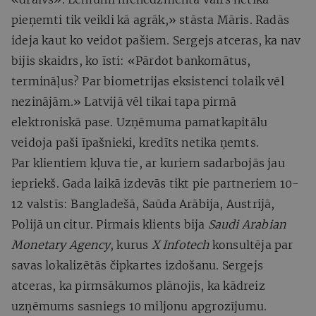
pieņemti tik veikli kā agrāk,» stāsta Māris. Radās
ideja kaut ko veidot pašiem. Sergejs atceras, ka nav
bijis skaidrs, ko īsti: «Pārdot bankomātus,
termināļus? Par biometrijas eksistenci tolaik vēl
nezinājām.» Latvijā vēl tikai tapa pirmā
elektroniskā pase. Uzņēmuma pamatkapitālu
veidoja paši īpašnieki, kredīts netika ņemts.
Par klientiem kļuva tie, ar kuriem sadarbojās jau
iepriekš. Gada laikā izdevās tikt pie partneriem 10-
12 valstīs: Bangladešā, Saūda Arābija, Austrijā,
Polijā un citur. Pirmais klients bija
Saudi Arabian
Monetary Agency
, kurus
X Infotech
konsultēja par
savas lokalizētās čipkartes izdošanu. Sergejs
atceras, ka pirmsākumos plānojis, ka kādreiz
uzņēmums sasniegs 10 miljonu apgrozījumu.