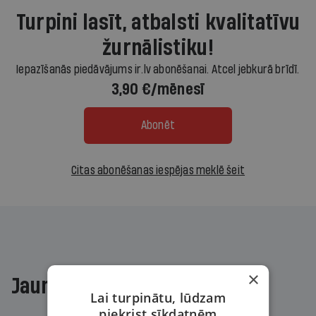
Turpini lasīt, atbalsti kvalitatīvu
žurnālistiku!
Iepazīšanās piedāvājums ir.lv abonēšanai. Atcel jebkurā brīdī.
3,90 €/mēnesī
Abonēt
Citas abonēšanas iespējas meklē šeit
×
Jaunākajā žurnālā
Lai turpinātu, lūdzam
piekrist sīkdatnēm