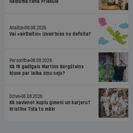
Reibuma cena Priekulē
Analīze
06.08.2026.
Vai «airBaltic» izvairīsies no defolta?
Personība
06.08.2026.
Kā 18 gadīgais Martins Bergšteins
kļuva par laika ziņu seju?
Dzīve
06.08.2026.
Kā savienot kuplu ģimeni un karjeru?
Kristīne Tida to māk!