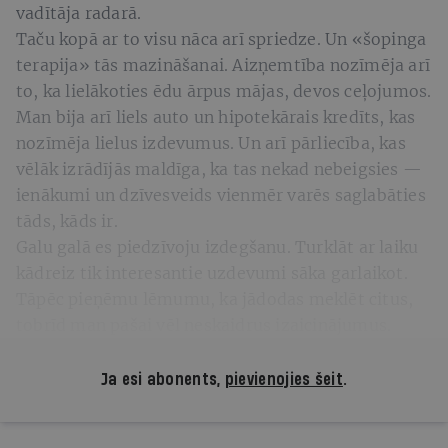
vadītāja radarā.
Taču kopā ar to visu nāca arī spriedze. Un «šopinga
terapija» tās mazināšanai. Aizņemtība nozīmēja arī
to, ka lielākoties ēdu ārpus mājas, devos ceļojumos.
Man bija arī liels auto un hipotekārais kredīts, kas
nozīmēja lielus izdevumus. Un arī pārliecība, kas
vēlāk izrādījās maldīga, ka tas nekad nebeigsies —
ienākumi un dzīvesveids vienmēr varēs saglabāties
tāds, kāds ir.
Galu galā es piedzīvoju izdegšanu. Turklāt ar laiku
kādreiz tik interesantie uzdevumi sāka garlaikot.
Tāpēc pieņēmu lēmumu, ka jādodas meklēt citus,
tobrīd man pašai vēl neskaidrus izaicinājumus.
Ja esi abonents,
pievienojies šeit
.