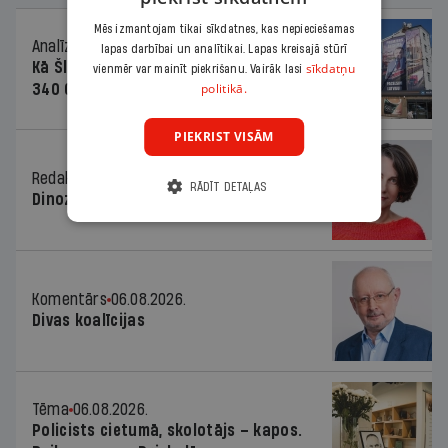
Mēs izmantojam tikai sīkdatnes, kas nepieciešamas
Analīze
06.08.2026.
lapas darbībai un analītikai. Lapas kreisajā stūrī
Kā Šlesera partija palika nesodīta par
sīkdatņu
vienmēr var mainīt piekrišanu. Vairāk lasi
politikā.
340 000 vērtu reklāmas kampaņu
PIEKRIST VISĀM
Redaktores sleja
06.08.2026.
RĀDĪT DETAĻAS
Dinozaura triks
Komentārs
06.08.2026.
Divas koalīcijas
Tēma
06.08.2026.
Policists cietumā, skolotājs – kapos.