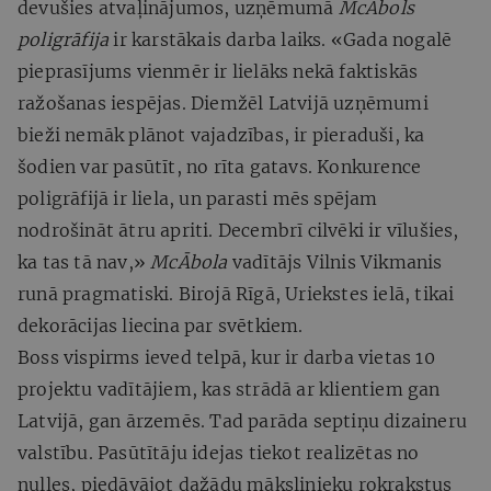
devušies atvaļinājumos, uzņēmumā
McĀbols
poligrāfija
ir karstākais darba laiks. «Gada nogalē
pieprasījums vienmēr ir lielāks nekā faktiskās
ražošanas iespējas. Diemžēl Latvijā uzņēmumi
bieži nemāk plānot vajadzības, ir pieraduši, ka
šodien var pasūtīt, no rīta gatavs. Konkurence
poligrāfijā ir liela, un parasti mēs spējam
nodrošināt ātru apriti. Decembrī cilvēki ir vīlušies,
ka tas tā nav,»
McĀbola
vadītājs Vilnis Vikmanis
runā pragmatiski. Birojā Rīgā, Uriekstes ielā, tikai
dekorācijas liecina par svētkiem.
Boss vispirms ieved telpā, kur ir darba vietas 10
projektu vadītājiem, kas strādā ar klientiem gan
Latvijā, gan ārzemēs. Tad parāda septiņu dizaineru
valstību. Pasūtītāju idejas tiekot realizētas no
nulles, piedāvājot dažādu mākslinieku rokrakstus