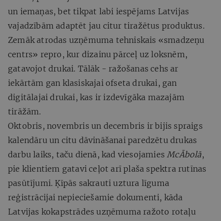
un iemaņas, bet tikpat labi iespējams Latvijas
vajadzībām adaptēt jau citur tiražētus produktus.
Zemāk atrodas uzņēmuma tehniskais «smadzeņu
centrs» repro, kur dizainu pārceļ uz loksnēm,
gatavojot drukai. Tālāk - ražošanas cehs ar
iekārtām gan klasiskajai ofseta drukai, gan
digitālajai drukai, kas ir izdevīgāka mazajām
tirāžām.
Oktobris, novembris un decembris ir bijis spraigs
kalendāru un citu dāvināšanai paredzētu drukas
darbu laiks, taču dienā, kad viesojamies
McĀbolā
,
pie klientiem gatavi ceļot arī plaša spektra rutīnas
pasūtījumi. Ķīpās sakrauti uztura līguma
reģistrācijai nepieciešamie dokumenti, kāda
Latvijas kokapstrādes uzņēmuma ražoto rotaļu