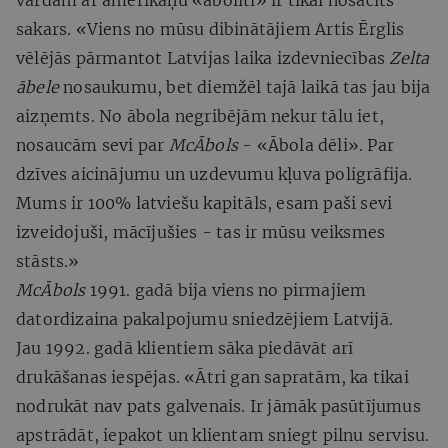
sakars. «Viens no mūsu dibinātājiem Artis Ērglis
vēlējās pārmantot Latvijas laika izdevniecības
Zelta
ābele
nosaukumu, bet diemžēl tajā laikā tas jau bija
aizņemts. No ābola negribējām nekur tālu iet,
nosaucām sevi par
McĀbols
- «Ābola dēli». Par
dzīves aicinājumu un uzdevumu kļuva poligrāfija.
Mums ir 100% latviešu kapitāls, esam paši sevi
izveidojuši, mācījušies - tas ir mūsu veiksmes
stāsts.»
McĀbols
1991. gadā bija viens no pirmajiem
datordizaina pakalpojumu sniedzējiem Latvijā.
Jau 1992. gadā klientiem sāka piedāvāt arī
drukāšanas iespējas. «Ātri gan sapratām, ka tikai
nodrukāt nav pats galvenais. Ir jāmāk pasūtījumus
apstrādāt, iepakot un klientam sniegt pilnu servisu.