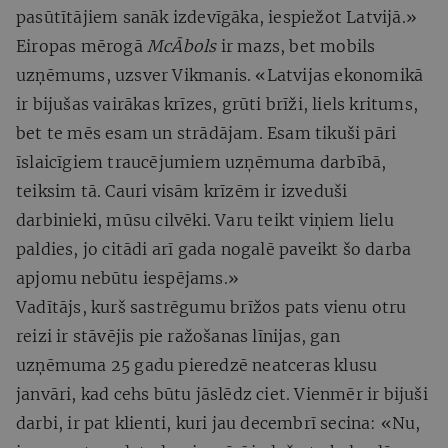
pasūtītājiem sanāk izdevīgāka, iespiežot Latvijā.»
Eiropas mērogā
McĀbols
ir mazs, bet mobils
uzņēmums, uzsver Vikmanis. «Latvijas ekonomikā
ir bijušas vairākas krīzes, grūti brīži, liels kritums,
bet te mēs esam un strādājam. Esam tikuši pāri
īslaicīgiem traucējumiem uzņēmuma darbībā,
teiksim tā. Cauri visām krīzēm ir izveduši
darbinieki, mūsu cilvēki. Varu teikt viņiem lielu
paldies, jo citādi arī gada nogalē paveikt šo darba
apjomu nebūtu iespējams.»
Vadītājs, kurš sastrēgumu brīžos pats vienu otru
reizi ir stāvējis pie ražošanas līnijas, gan
uzņēmuma 25 gadu pieredzē neatceras klusu
janvāri, kad cehs būtu jāslēdz ciet. Vienmēr ir bijuši
darbi, ir pat klienti, kuri jau decembrī secina: «Nu,