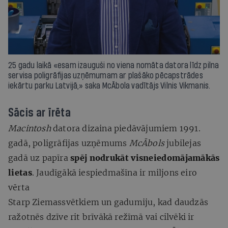
25 gadu laikā «esam izauguši no viena nomāta datora līdz pilna
servisa poligrāfijas uzņēmumam ar plašāko pēcapstrādes
iekārtu parku Latvijā,» saka McĀbola vadītājs Vilnis Vikmanis.
Sācis ar īrēta
Macintosh
datora dizaina piedāvājumiem 1991.
gadā, poligrāfijas uzņēmums
McĀbols
jubilejas
gadā uz papīra
spēj nodrukāt visneiedomājamākās
lietas
. Jaudīgākā iespiedmašīna ir miljons eiro
vērta
Starp Ziemassvētkiem un gadumiju, kad daudzās
ražotnēs dzīve rit brīvākā režīmā vai cilvēki ir