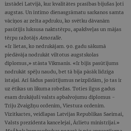
izstādei Latvijā, kur kvalitātes prasības bijušas ļoti
augstas. Un intīmo dienasgrāmatu sarkanos samta
vāciņos ar zelta apdruku, ko svētku dāvanām
pasūtījis luksusa naktstērpu, apakšveļas un mājas
tērpu ražotājs
Amoralle.
«Ir lietas, ko nedrukājam. 90. gadu sākumā
piedāvāja nodrukāt viltotus augstskolas
diplomus,» stāsta Vikmanis. «Ir bijis pasūtījums
nodrukāt spēļu naudu, bet tā bija pārāk līdzīga
īstajai. Arī šādus pasūtījumus neizpildām, jo tas ir
uz ētikas un likuma robežas. Toties ilgus gadus
esam drukājuši valsts apbalvojumu diplomus -
Triju Zvaigžņu ordenim, Viestura ordenim.
Vizītkartes, veidlapas Latvijas Republikas Saeimai,
Valsts prezidenta kancelejai, Ārlietu ministrijai.»
McĀbols
komercdrukas nozarē ir pēc apgrozījuma