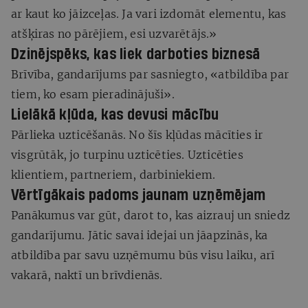
ar kaut ko jāizceļas. Ja vari izdomāt elementu, kas
atšķiras no pārējiem, esi uzvarētājs.»
Dzinējspēks, kas liek darboties biznesā
Brīvība, gandarījums par sasniegto, «atbildība par
tiem, ko esam pieradinājuši».
Lielākā kļūda,
kas devusi mācību
Pārlieka uzticēšanās. No šīs kļūdas mācīties ir
visgrūtāk, jo turpinu uzticēties. Uzticēties
klientiem, partneriem, darbiniekiem.
Vērtīgākais padoms jaunam uzņēmējam
Panākumus var gūt, darot to, kas aizrauj un sniedz
gandarījumu. Jātic savai idejai un jāapzinās, ka
atbildība par savu uzņēmumu būs visu laiku, arī
vakarā, naktī un brīvdienās.