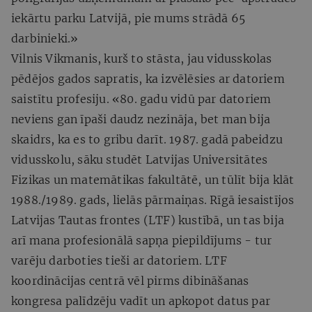
iekārtu parku Latvijā, pie mums strādā 65
darbinieki.»
Vilnis Vikmanis, kurš to stāsta, jau vidusskolas
pēdējos gados sapratis, ka izvēlēsies ar datoriem
saistītu profesiju. «80. gadu vidū par datoriem
neviens gan īpaši daudz nezināja, bet man bija
skaidrs, ka es to gribu darīt. 1987. gadā pabeidzu
vidusskolu, sāku studēt Latvijas Universitātes
Fizikas un matemātikas fakultātē, un tūlīt bija klāt
1988./1989. gads, lielās pārmaiņas. Rīgā iesaistījos
Latvijas Tautas frontes (LTF) kustībā, un tas bija
arī mana profesionālā sapņa piepildījums - tur
varēju darboties tieši ar datoriem. LTF
koordinācijas centrā vēl pirms dibināšanas
kongresa palīdzēju vadīt un apkopot datus par