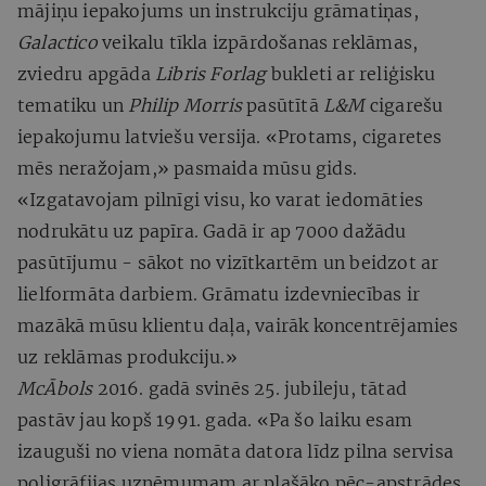
mājiņu iepakojums un instrukciju grāmatiņas,
Galactico
veikalu tīkla izpārdošanas reklāmas,
zviedru apgāda
Libris Forlag
bukleti ar reliģisku
tematiku un
Philip Morris
pasūtītā
L&M
cigarešu
iepakojumu latviešu versija. «Protams, cigaretes
mēs neražojam,» pasmaida mūsu gids.
«Izgatavojam pilnīgi visu, ko varat iedomāties
nodrukātu uz papīra. Gadā ir ap 7000 dažādu
pasūtījumu - sākot no vizītkartēm un beidzot ar
lielformāta darbiem. Grāmatu izdevniecības ir
mazākā mūsu klientu daļa, vairāk koncentrējamies
uz reklāmas produkciju.»
McĀbols
2016. gadā svinēs 25. jubileju, tātad
pastāv jau kopš 1991. gada. «Pa šo laiku esam
izauguši no viena nomāta datora līdz pilna servisa
poligrāfijas uzņēmumam ar plašāko pēc-apstrādes