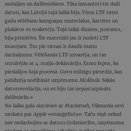
nodaļām un dalībniekiem. Tika izmantoti tie daži
datori, kas Latvijā tajā laikā bija. Visus LTF 1990.
gada vēlēšanu kampaņas materiālus, kartītes un
plakātus es maketēju. Tajā laikā dizains, protams,
bija primitīvs. Šie materiāli jau ir nodoti LTF
muzejam. Tur pie sienas ir daudz manu
darinājumu. Vēlēšanās LTF uzvarēja, un tas
rezultējās ar 4. maija deklarāciju. Esmu lepns, ka
piedalījos šajā procesā. Guvu milzīgu pieredzi, kas
palīdzēja nodibināt uzņēmumu
McĀbols
. Sākās
datorrevolūcija, un es biju tās nepastarpināts
dalībnieks.»
No laika gala aizrāvies ar
Macintosh,
Vikmanis sevi
uzskata par
Apple
«evaņģēlistu»
.
Taču viņš nekad
nav nodarbojies ar datoru tirdzniecību, uzņēmuma
vārdam ar amerikāņu «ābolīti» ir tikai nosacīts