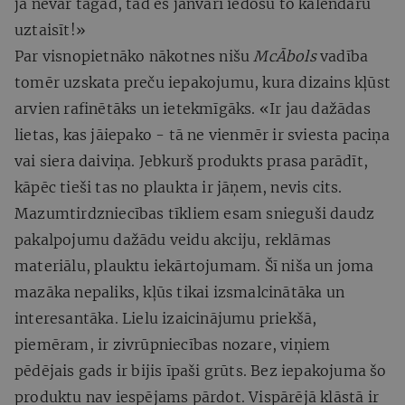
ja nevar tagad, tad es janvārī iedošu to kalendāru
uztaisīt!»
Par visnopietnāko nākotnes nišu
McĀbols
vadība
tomēr uzskata preču iepakojumu, kura dizains kļūst
arvien rafinētāks un ietekmīgāks. «Ir jau dažādas
lietas, kas jāiepako - tā ne vienmēr ir sviesta paciņa
vai siera daiviņa. Jebkurš produkts prasa parādīt,
kāpēc tieši tas no plaukta ir jāņem, nevis cits.
Mazumtirdzniecības tīkliem esam snieguši daudz
pakalpojumu dažādu veidu akciju, reklāmas
materiālu, plauktu iekārtojumam. Šī niša un joma
mazāka nepaliks, kļūs tikai izsmalcinātāka un
interesantāka. Lielu izaicinājumu priekšā,
piemēram, ir zivrūpniecības nozare, viņiem
pēdējais gads ir bijis īpaši grūts. Bez iepakojuma šo
produktu nav iespējams pārdot. Vispārējā klāstā ir