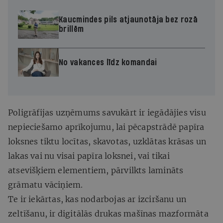
Kaucmindes pils atjaunotāja bez rozā
brillēm
No vakances līdz komandai
Poligrāfijas uzņēmums savukārt ir iegādājies visu
nepieciešamo aprīkojumu, lai pēcapstrādē papīra
loksnes tiktu locītas, skavotas, uzklātas krāsas un
lakas vai nu visai papīra loksnei, vai tikai
atsevišķiem elementiem, pārvilkts lamināts
grāmatu vāciņiem.
Te ir iekārtas, kas nodarbojas ar izciršanu un
zeltīšanu, ir digitālās drukas mašīnas mazformāta