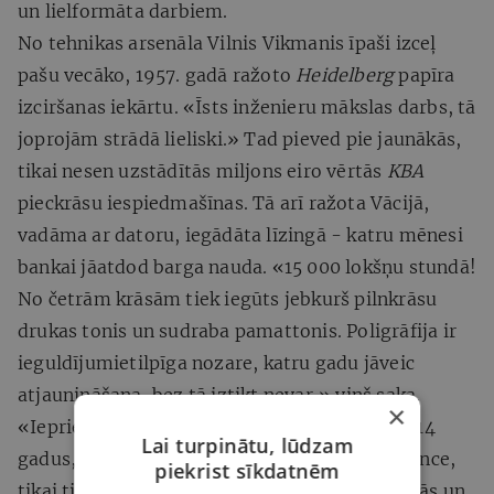
un lielformāta darbiem.
No tehnikas arsenāla Vilnis Vikmanis īpaši izceļ
pašu vecāko, 1957. gadā ražoto
Heidelberg
papīra
izciršanas iekārtu. «Īsts inženieru mākslas darbs, tā
joprojām strādā lieliski.» Tad pieved pie jaunākās,
tikai nesen uzstādītās miljons eiro vērtās
KBA
pieckrāsu iespiedmašīnas. Tā arī ražota Vācijā,
vadāma ar datoru, iegādāta līzingā - katru mēnesi
bankai jāatdod barga nauda. «15 000 lokšņu stundā!
No četrām krāsām tiek iegūts jebkurš pilnkrāsu
drukas tonis un sudraba pamattonis. Poligrāfija ir
ieguldījumietilpīga nozare, katru gadu jāveic
atjaunināšana, bez tā iztikt nevar,» viņš saka.
×
«Iepriekšējā iespiedmašīna mums nokalpoja 14
Lai turpinātu, lūdzam
gadus, bija jāmaina. Poligrāfijā ir asa konkurence,
piekrist sīkdatnēm
tikai tie uzņēmumi, kuri investē jaunās iekārtās un