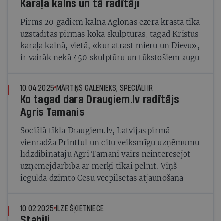
Karaļa kalns un tā radītāji
Pirms 20 gadiem kalnā Aglonas ezera krastā tika
uzstādītas pirmās koka skulptūras, tagad Kristus
karaļa kalnā, vietā, «kur atrast mieru un Dievu»,
ir vairāk nekā 450 skulptūru un tūkstošiem augu
10.04.2025
MĀRTIŅŠ GALENIEKS, SPECIĀLI IR
Ko tagad dara Draugiem.lv radītājs
Agris Tamanis
Sociālā tīkla Draugiem.lv, Latvijas pirmā
vienradža Printful un citu veiksmīgu uzņēmumu
līdzdibinātāju Agri Tamani vairs neinteresējot
uzņēmējdarbība ar mērķi tikai pelnīt. Viņš
iegulda dzimto Cēsu vecpilsētas atjaunošanā
10.02.2025
ILZE ŠĶIETNIECE
Stabili