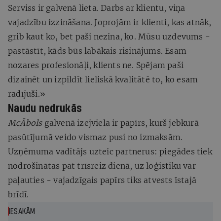
Serviss ir galvenā lieta. Darbs ar klientu, viņa
vajadzību izzināšana. Joprojām ir klienti, kas atnāk,
grib kaut ko, bet paši nezina, ko. Mūsu uzdevums -
pastāstīt, kāds būs labākais risinājums. Esam
nozares profesionāļi, klients ne. Spējam paši
dizainēt un izpildīt lieliskā kvalitātē to, ko esam
radījuši.»
Naudu nedrukās
McĀbols
galvenā izejviela ir papīrs, kurš jebkurā
pasūtījumā veido vismaz pusi no izmaksām.
Uzņēmuma vadītājs uzteic partnerus: piegādes tiek
nodrošinātas pat trīsreiz dienā, uz loģistiku var
paļauties - vajadzīgais papīrs tiks atvests īstajā
brīdī.
IESAKĀM