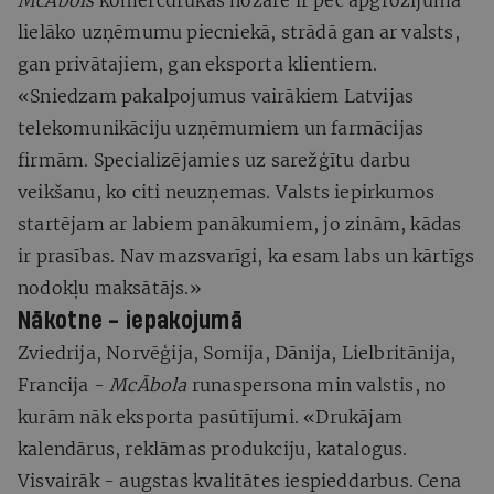
lielāko uzņēmumu piecniekā, strādā gan ar valsts,
gan privātajiem, gan eksporta klientiem.
«Sniedzam pakalpojumus vairākiem Latvijas
telekomunikāciju uzņēmumiem un farmācijas
firmām. Specializējamies uz sarežģītu darbu
veikšanu, ko citi neuzņemas. Valsts iepirkumos
startējam ar labiem panākumiem, jo zinām, kādas
ir prasības. Nav mazsvarīgi, ka esam labs un kārtīgs
nodokļu maksātājs.»
Nākotne - iepakojumā
Zviedrija, Norvēģija, Somija, Dānija, Lielbritānija,
Francija -
McĀbola
runaspersona min valstis, no
kurām nāk eksporta pasūtījumi. «Drukājam
kalendārus, reklāmas produkciju, katalogus.
Visvairāk - augstas kvalitātes iespieddarbus. Cena