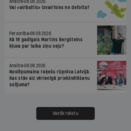
Analīze
06.08.2026.
Vai «airBaltic» izvairīsies no defolta?
Personība
06.08.2026.
Kā 18 gadīgais Martins Bergšteins
kļuva par laika ziņu seju?
Analīze
06.08.2026.
Noslēpumaina raķešu rūpnīca Latvijā.
Kas stāv aiz vērienīgā priekšvēlēšanu
solījuma?
Vairāk rakstu