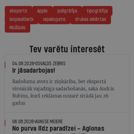
eksports
Apple
poligrāfija
tipogrāfija
iespieddarbi
iepakojums
drukas iekārtas
McĀbols
Tev varētu interesēt
04.08.2026
OSVALDS ZEBRIS
Ir jāsadarbojas!
Radošuma avots ir ziņkārība, bet eksportā
visvairāk vajadzīga sadarbošanās, saka Andris
Rubīns, kurš reklāmas nozarē strādā jau 26
gadus
06.08.2026
AGNESE MEIERE
No purva līdz paradīzei – Aglonas