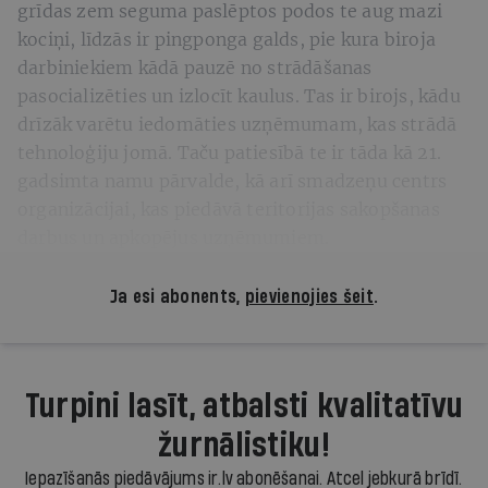
grīdas zem seguma paslēptos podos te aug mazi
kociņi, līdzās ir pingponga galds, pie kura biroja
darbiniekiem kādā pauzē no strādāšanas
pasocializēties un izlocīt kaulus. Tas ir birojs, kādu
drīzāk varētu iedomāties uzņēmumam, kas strādā
tehnoloģiju jomā. Taču patiesībā te ir tāda kā 21.
gadsimta namu pārvalde, kā arī smadzeņu centrs
organizācijai, kas piedāvā teritorijas sakopšanas
darbus un apkopējus uzņēmumiem.
Ja esi abonents,
pievienojies šeit
.
Turpini lasīt, atbalsti kvalitatīvu
žurnālistiku!
Iepazīšanās piedāvājums ir.lv abonēšanai. Atcel jebkurā brīdī.