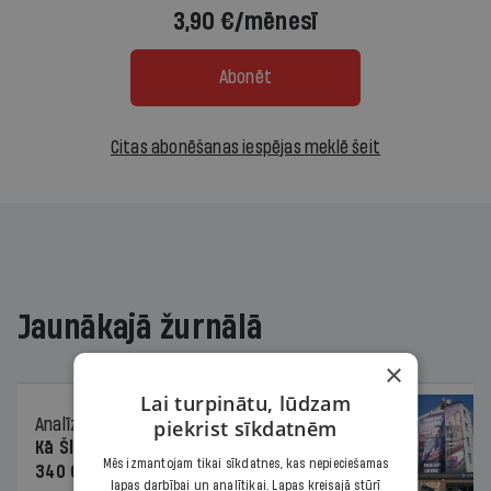
3,90 €/mēnesī
Abonēt
Citas abonēšanas iespējas meklē šeit
Jaunākajā žurnālā
×
Lai turpinātu, lūdzam
Analīze
06.08.2026.
piekrist sīkdatnēm
Kā Šlesera partija palika nesodīta par
Mēs izmantojam tikai sīkdatnes, kas nepieciešamas
340 000 vērtu reklāmas kampaņu
lapas darbībai un analītikai. Lapas kreisajā stūrī