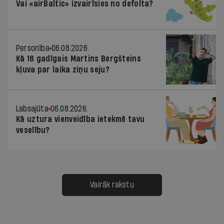
Vai «airBaltic» izvairīsies no defolta?
Personība
06.08.2026.
Kā 18 gadīgais Martins Bergšteins
kļuva par laika ziņu seju?
Labsajūta
06.08.2026.
Kā uztura vienveidība ietekmē tavu
veselību?
Vairāk rakstu