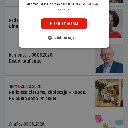
sīkdatņu
vienmēr var mainīt piekrišanu. Vairāk lasi
politikā.
Redaktores sleja
06.08.2026.
PIEKRIST VISĀM
Dinozaura triks
RĀDĪT DETAĻAS
Komentārs
06.08.2026.
Divas koalīcijas
Tēma
06.08.2026.
Policists cietumā, skolotājs – kapos.
Reibuma cena Priekulē
Analīze
06.08.2026.