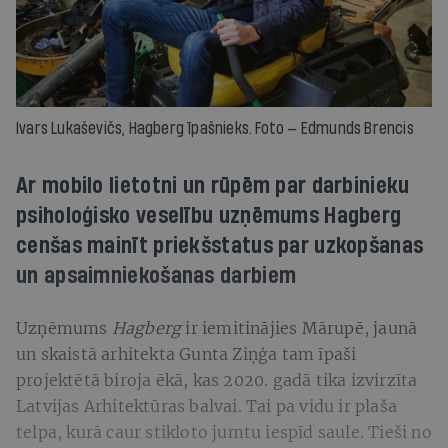
Ivars Lukaševičs, Hagberg īpašnieks. Foto — Edmunds Brencis
Ar mobilo lietotni un rūpēm par darbinieku
psiholoģisko veselību uzņēmums Hagberg
cenšas mainīt priekšstatus par uzkopšanas
un apsaimniekošanas darbiem
Uzņēmums
Hagberg
ir iemitinājies Mārupē, jaunā
un skaistā arhitekta Gunta Ziņģa tam īpaši
projektētā biroja ēkā, kas 2020. gadā tika izvirzīta
Latvijas Arhitektūras balvai. Tai pa vidu ir plaša
telpa, kurā caur stikloto jumtu iespīd saule. Tieši no