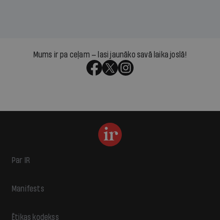
Mums ir pa ceļam — lasi jaunāko savā laika joslā!
Par IR
Manifests
Ētikas kodekss