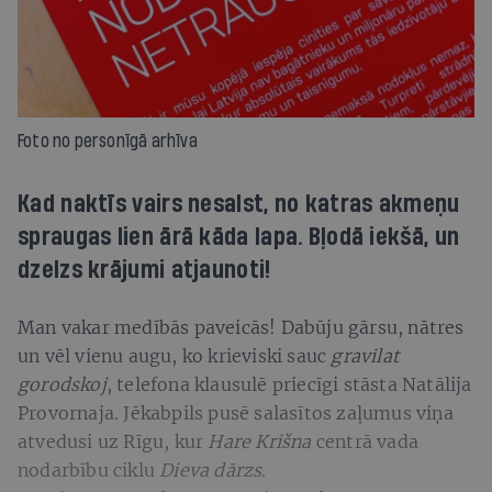
Foto no personīgā arhīva
Kad naktīs vairs nesalst, no katras akmeņu
spraugas lien ārā kāda lapa. Bļodā iekšā, un
dzelzs krājumi atjaunoti!
Man vakar medībās paveicās! Dabūju gārsu, nātres
un vēl vienu augu, ko krieviski sauc
gravilat
gorodskoj
, telefona klausulē priecīgi stāsta Natālija
Provornaja. Jēkabpils pusē salasītos zaļumus viņa
atvedusi uz Rīgu, kur
Hare Krišna
centrā vada
nodarbību ciklu
Dieva dārzs
.