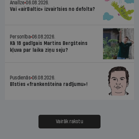
Analīze
06.08.2026.
Vai «airBaltic» izvairīsies no defolta?
Personība
06.08.2026.
Kā 18 gadīgais Martins Bergšteins
kļuva par laika ziņu seju?
Pusdienās
06.08.2026.
Bīsties «frankenšteina radījumu»!
Vairāk rakstu