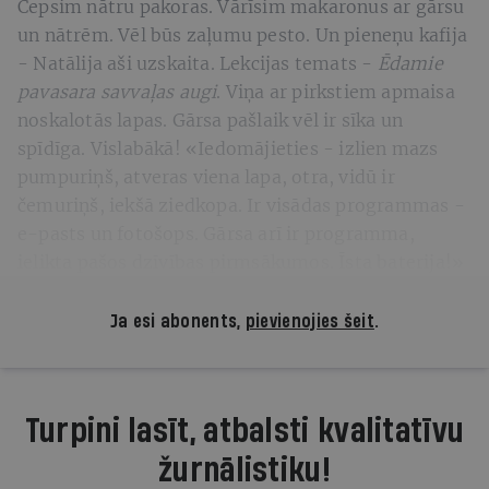
Cepsim nātru pakoras. Vārīsim makaronus ar gārsu
un nātrēm. Vēl būs zaļumu pesto. Un pieneņu kafija
- Natālija aši uzskaita. Lekcijas temats -
Ēdamie
pavasara savvaļas augi
. Viņa ar pirkstiem apmaisa
noskalotās lapas. Gārsa pašlaik vēl ir sīka un
spīdīga. Vislabākā! «Iedomājieties - izlien mazs
pumpuriņš, atveras viena lapa, otra, vidū ir
čemuriņš, iekšā ziedkopa. Ir visādas programmas -
e-pasts un fotošops. Gārsa arī ir programma,
ielikta pašos dzīvības pirmsākumos. Īsta baterija!»
Ja esi abonents,
pievienojies šeit
.
Turpini lasīt, atbalsti kvalitatīvu
žurnālistiku!