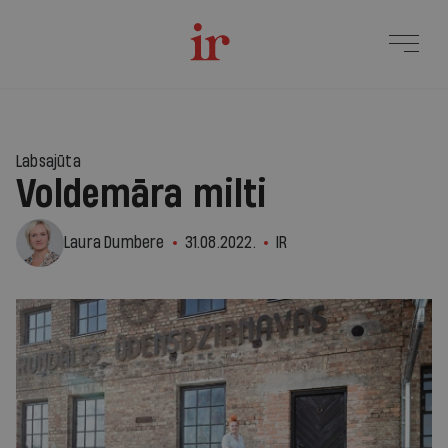
Labsajūta
Voldemāra milti
Laura Dumbere
31.08.2022.
IR