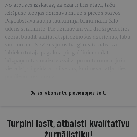
No ārpuses izskatās, ka ēkai ir trīs stāvi, taču
iekšpusē slēpjas dzirnavu muzejs piecos stāvos.
Pagrabstāva kāpņu laukumiņā brīnumaini čalo
ūdens straumīte. Pie dzirnavām var droši peldēties
ezerā, baudīt kafiju, atspirdzinošus dzērienus, labu
vīnu un alu. Neviens jums bargi neaizrādīs, ka
labiekārtotajā pagalmā pie galdiņiem ēdat
līdzpaņemtas maizītes vai zupu no termosa, jo šī
vieta laipni gaida arī cilvēkus, kuri nevar atļauties
pusdienot restorānā.
Ja esi abonents,
pievienojies šeit
.
Turpini lasīt, atbalsti kvalitatīvu
žurnālistiku!