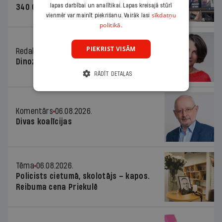
lapas darbībai un analītikai. Lapas kreisajā stūrī
340 000 vērtu reklāmas kampaņu
sīkdatņu
vienmēr var mainīt piekrišanu. Vairāk lasi
politikā.
PIEKRIST VISĀM
Redaktores sleja
06.08.2026.
Dinozaura triks
RĀDĪT DETAĻAS
Komentārs
06.08.2026.
Divas koalīcijas
Tēma
06.08.2026.
Policists cietumā, skolotājs – kapos.
Reibuma cena Priekulē