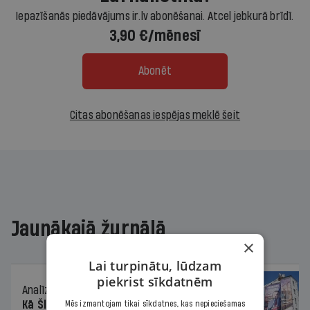
Iepazīšanās piedāvājums ir.lv abonēšanai. Atcel jebkurā brīdī.
3,90 €/mēnesī
Abonēt
Citas abonēšanas iespējas meklē šeit
Jaunākajā žurnālā
×
Lai turpinātu, lūdzam
piekrist sīkdatnēm
Analīze
06.08.2026.
Kā Šlesera partija palika nesodīta par
Mēs izmantojam tikai sīkdatnes, kas nepieciešamas