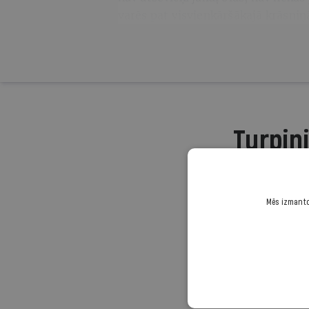
varēs pat visvienkāršākajā krāsniņ
Turpini
Mēs izmantoj