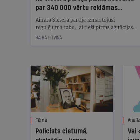
par 340 000 vērtu reklāmas
kampaņu
Aināra Šlesera partija izmantojusi
regulējuma robu, lai tieši pirms aģitācijas
starta izreklamētos par summu, kas
BAIBA LITVINA
pārsniedz trešdaļu no likumīgi atļautajiem
kampaņas tēriņiem. KNAB pārkāpumus
nekonstatē
Tēma
Analī
Policists cietumā,
Vai 