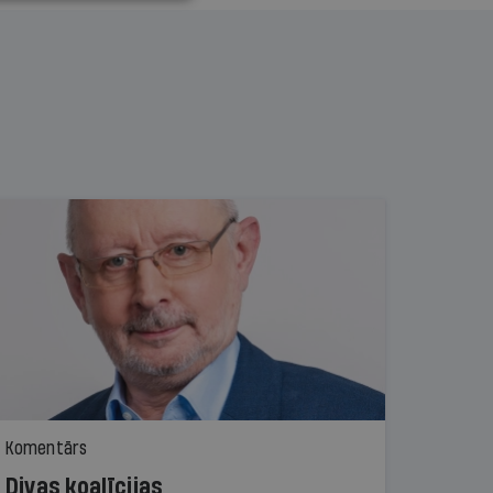
Komentārs
Divas koalīcijas