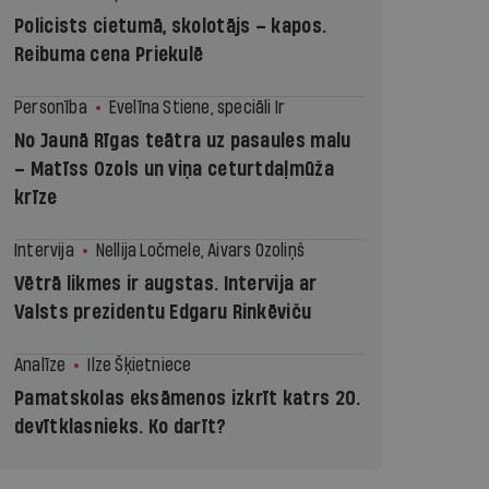
Policists cietumā, skolotājs – kapos.
Reibuma cena Priekulē
Personība
Evelīna Stiene, speciāli Ir
No Jaunā Rīgas teātra uz pasaules malu
– Matīss Ozols un viņa ceturtdaļmūža
krīze
Intervija
Nellija Ločmele, Aivars Ozoliņš
Vētrā likmes ir augstas. Intervija ar
Valsts prezidentu Edgaru Rinkēviču
Analīze
Ilze Šķietniece
Pamatskolas eksāmenos izkrīt katrs 20.
devītklasnieks. Ko darīt?