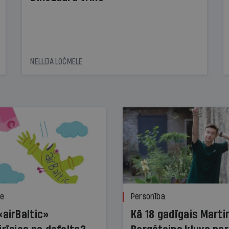
NELLIJA LOČMELE
ze
Personība
«airBaltic»
Kā 18 gadīgais Marti