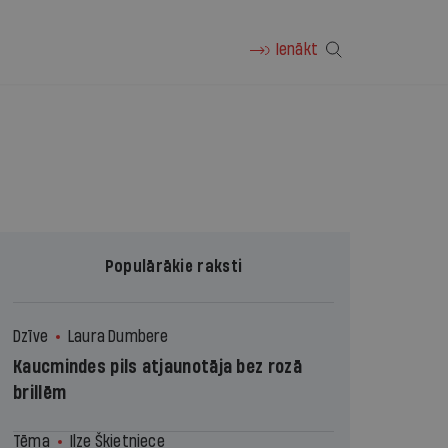
Ienākt
Populārākie raksti
Dzīve
Laura Dumbere
Kaucmindes pils atjaunotāja bez rozā
brillēm
Tēma
Ilze Šķietniece