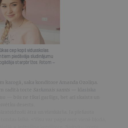
ūkas cep kopš vidusskolas.
entiem piedāvāja sludinājumu
nogādāja starpbrīžos. Fotom —
m karogā, saka konditore Amanda Ozoliņa.
m radītā torte
Sarkanais samts —
klasiska
u — būs ne tikai garšīgs, bet arī skaists un
 svētku deserts.
rsteidzoši ātra un vienkārša. Ja piešauta
stundas laikā. «Visu var pagatavot vienā bļodā,
jāsijā,» iedrošina konditore. Biskvītu izcept