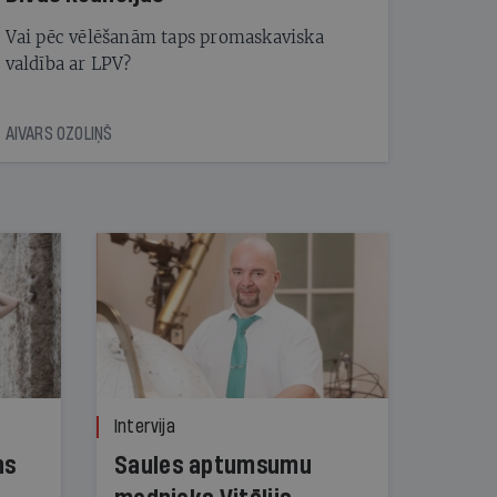
Vai pēc vēlēšanām taps promaskaviska
valdība ar LPV?
AIVARS OZOLIŅŠ
Intervija
ns
Saules aptumsumu