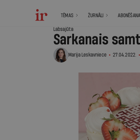
TĒMAS
ŽURNĀLI
ABONĒŠAN
Labsajūta
Sarkanais samt
Marija Leskavniece
27.04.2022.