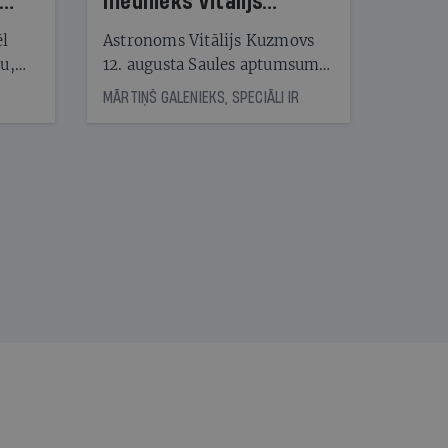
mednieks Vitālijs
Kuzmovs
ēl
Astronoms Vitālijs Kuzmovs
ju,
12. augusta Saules aptumsumu
icas
dosies vērot Maļorkā, kur tas
MĀRTIŅŠ GALENIEKS, SPECIĀLI IR
tītāju
būs pilns. Jau nākamajā dienā
tēm
viņš LU Botāniskajā dārzā lasīs
lekciju Perseīdu naktī. Tās
apmeklētāji varēs vērot uz
nāt
Zemi krītošos meteorus,
kad
vienlaikus baudot pianista
v
Reiņa Zariņa koncertu