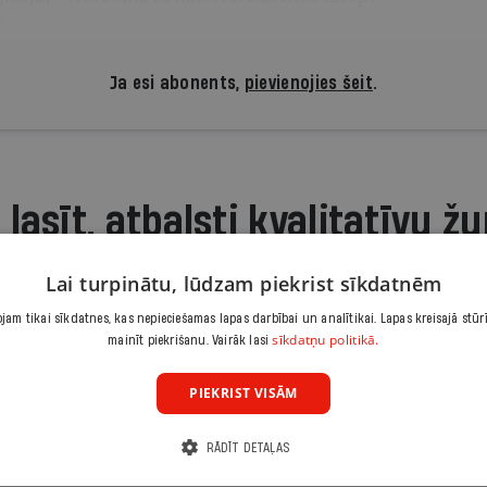
ā.
Ja esi abonents,
pievienojies šeit
.
 lasīt, atbalsti kvalitatīvu žu
Iepazīšanās piedāvājums ir.lv abonēšanai. Atcel jebkurā brīdī
Lai turpinātu, lūdzam piekrist sīkdatnēm
3,90 €/mēnesī
am tikai sīkdatnes, kas nepieciešamas lapas darbībai un analītikai. Lapas kreisajā stūr
sīkdatņu politikā.
mainīt piekrišanu. Vairāk lasi
Abonēt
PIEKRIST VISĀM
Citas abonēšanas iespējas meklē šeit
RĀDĪT DETAĻAS