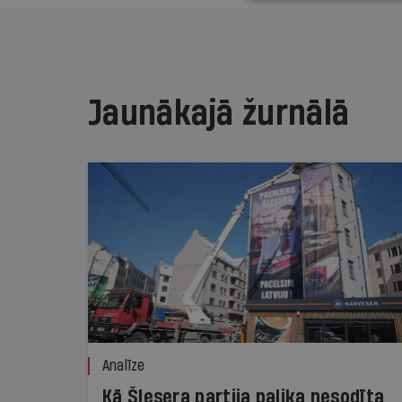
Jaunākajā žurnālā
Analīze
Kā Šlesera partija palika nesodīta