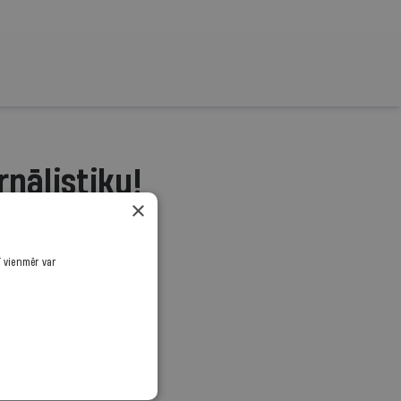
rnālistiku!
×
.
ī vienmēr var