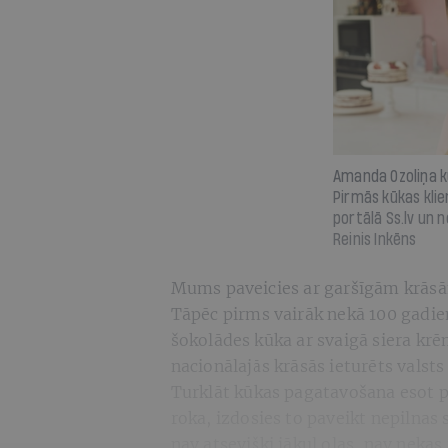
Amanda Ozoliņa k
Pirmās kūkas kli
portālā Ss.lv un 
Reinis Inkēns
Mums paveicies ar garšīgām krāsā
Tāpēc pirms vairāk nekā 100 gadie
šokolādes kūka ar svaigā siera krēm
nacionālajās krāsās ieturēts valsts
Turklāt kūkas pagatavošana esot pā
roka, izdosies to paveikt nepilnas 
nav atsevišķi jākuļ olas, nav nekas 