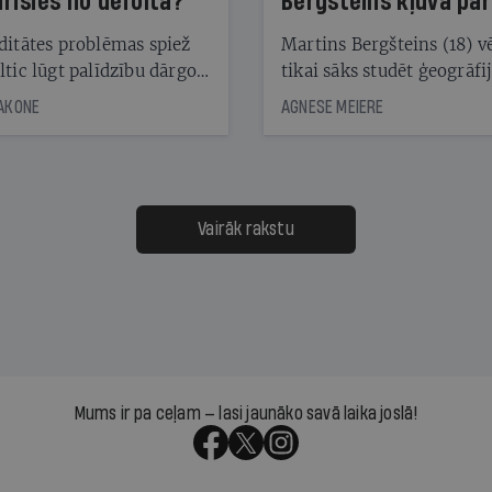
irīsies no defolta?
Bergšteins kļuva par
laika ziņu seju?
ditātes problēmas spiež
Martins Bergšteins (18) v
ltic lūgt palīdzību dārgo
tikai sāks studēt ģeogrāfi
āciju turētājiem, taču
bet viņa sacītajam jau uzt
JAKONE
AGNESE MEIERE
dēļ nebija kvoruma
tūkstošiem laika ziņu ska
nai. Vai lidsabiedrībai
Latvijā. Aiz dažām minū
 defolts, ja tā nespēs
televīzijas ēterā ir 11 gadi
ksāt augstos procentus,
uzcītīga darba, mammas
āpārskaita jau trīs dienas
atbalsts un drosme turpi
Vairāk rakstu
s nākamās sapulces
meteovērojumus arī tad, 
ta vidū?
šķiet, ka tie nevienam na
vajadzīgi
Mums ir pa ceļam — lasi jaunāko savā laika joslā!