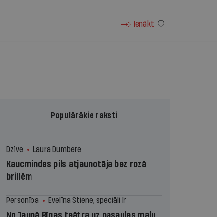
Ienākt
Populārākie raksti
Dzīve
Laura Dumbere
Kaucmindes pils atjaunotāja bez rozā
brillēm
Personība
Evelīna Stiene, speciāli Ir
No Jaunā Rīgas teātra uz pasaules malu