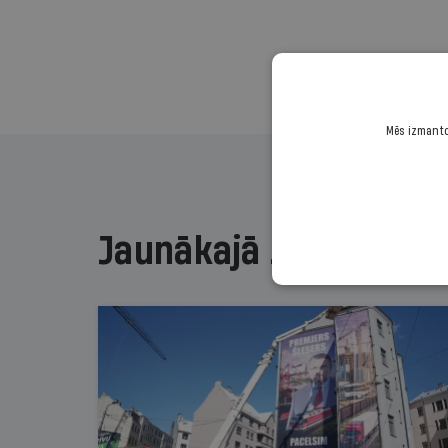
Mēs izmantoj
Jaunākajā žurnālā