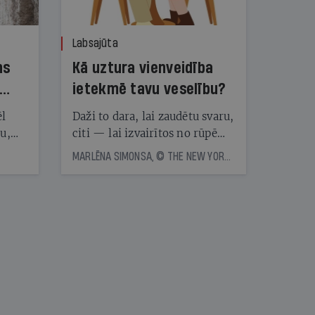
Labsajūta
ns
Kā uztura vienveidība
ietekmē tavu veselību?
ēl
Daži to dara, lai zaudētu svaru,
ju,
citi — lai izvairītos no rūpēm,
icas
kas saistītas ar ēdienreižu
MARLĒNA SIMONSA, © THE NEW YORK TIMES NEWS SERVICE
tītāju
plānošanu. Vai ir vērts katru
tēm
dienu ēst vienu un to pašu?
Eksperti skaidro, kā uztura
vienveidība ietekmē veselību
nāt
kad
v