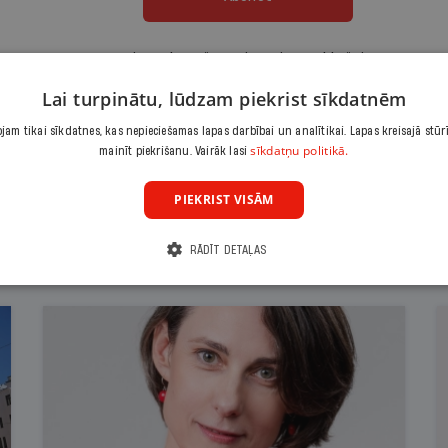
Citas abonēšanas iespējas meklē šeit
Lai turpinātu, lūdzam piekrist sīkdatnēm
am tikai sīkdatnes, kas nepieciešamas lapas darbībai un analītikai. Lapas kreisajā stūr
sīkdatņu politikā.
mainīt piekrišanu. Vairāk lasi
PIEKRIST VISĀM
RĀDĪT DETAĻAS