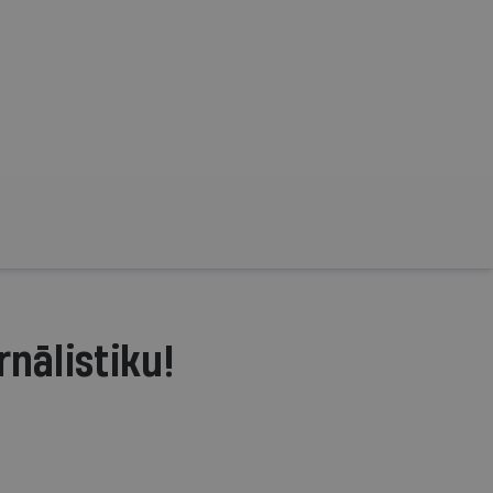
rnālistiku!
.