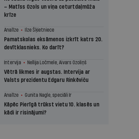
– Matīss Ozols un viņa ceturtdaļmūža
krīze
Analīze
Ilze Šķietniece
Pamatskolas eksāmenos izkrīt katrs 20.
devītklasnieks. Ko darīt?
Intervija
Nellija Ločmele, Aivars Ozoliņš
Vētrā likmes ir augstas. Intervija ar
Valsts prezidentu Edgaru Rinkēviču
Analīze
Gunita Nagle, speciāli Ir
Kāpēc Pierīgā trūkst vietu 10. klasēs un
kādi ir risinājumi?