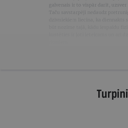
galvenais ir to vispār darīt, uzsver
Taču savstarpēji nedaudz pretrunīg
dzīvniekiem liecina, ka diennakts 
būt nozīme tajā, kādu iespaidu fizi
kustēties ir ļoti ieteicams un arī 
ritmiem.
Turpini