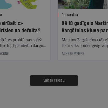
ze
Personība
«airBaltic»
Kā 18 gadīgais Marti
irīsies no defolta?
Bergšteins kļuva par
laika ziņu seju?
ditātes problēmas spiež
Martins Bergšteins (18) v
ltic lūgt palīdzību dārgo
tikai sāks studēt ģeogrāfi
āciju turētājiem, taču
bet viņa sacītajam jau uzt
JAKONE
AGNESE MEIERE
dēļ nebija kvoruma
tūkstošiem laika ziņu ska
nai. Vai lidsabiedrībai
Latvijā. Aiz dažām minū
 defolts, ja tā nespēs
televīzijas ēterā ir 11 gadi
ksāt augstos procentus,
uzcītīga darba, mammas
āpārskaita jau trīs dienas
atbalsts un drosme turpi
Vairāk rakstu
s nākamās sapulces
meteovērojumus arī tad, 
ta vidū?
šķiet, ka tie nevienam na
vajadzīgi