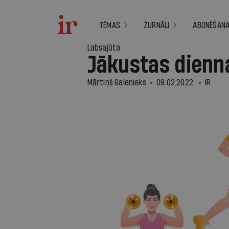
TĒMAS
ŽURNĀLI
ABONĒŠAN
Labsajūta
Jākustas dienn
Mārtiņš Galenieks
09.02.2022.
IR