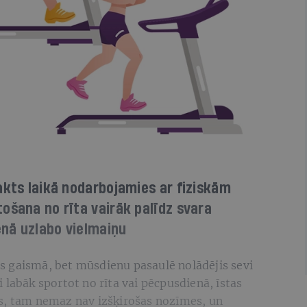
akts laikā nodarbojamies ar fiziskām
ošana no rīta vairāk palīdz svara
enā uzlabo vielmaiņu
tos gaismā, bet mūsdienu pasaulē nolādējis sevi
 labāk sportot no rīta vai pēcpusdienā, īstas
s, tam nemaz nav izšķirošas nozīmes, un