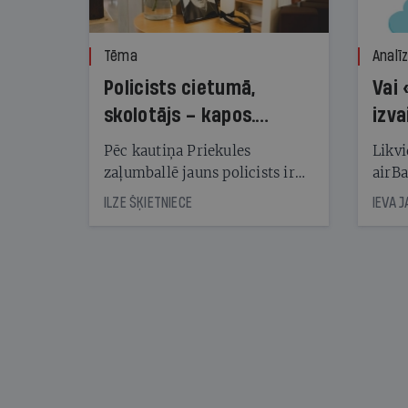
Tēma
Analī
Policists cietumā,
Vai 
skolotājs – kapos.
izva
Reibuma cena Priekulē
Pēc kautiņa Priekules
Likvi
zaļumballē jauns policists ir
airBa
nonācis cietumā, bet
oblig
ILZE ŠĶIETNIECE
IEVA 
cienījams pedagogs — kapos.
šone
Tik traģiska ir izrādījusies
lemša
divu promiļu reibuma cena
draud
sama
kas j
pirm
augus