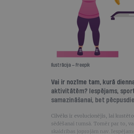
Ilustrācija — Freepik
Vai ir nozīme tam, kurā dienn
aktivitātēm? Iespējams, sport
samazināšanai, bet pēcpusdi
Cilvēks ir evolucionējis, lai kustē
sēdēšanai tumsā. Tomēr par to, vai
skaidrības joprojām nav. Iespējam