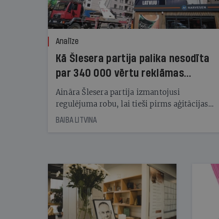
Analīze
Kā Šlesera partija palika nesodīta
par 340 000 vērtu reklāmas
kampaņu
Aināra Šlesera partija izmantojusi
regulējuma robu, lai tieši pirms aģitācijas
starta izreklamētos par summu, kas
BAIBA LITVINA
pārsniedz trešdaļu no likumīgi atļautajiem
kampaņas tēriņiem. KNAB pārkāpumus
nekonstatē