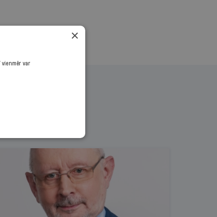
×
ī vienmēr var