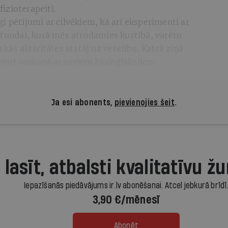
 fizioterapeiti.
i pētījumi ar cilvēkiem, kā arī eksperimenti ar
stundai, kurā mēs atrodamies kustībā, varētu
skās aktivitātes atstāj uz veselību. Katrā ziņā
dzīvot saskaņā ar saviem bioloģiskajiem
Ja esi abonents,
pievienojies šeit
.
 lasīt, atbalsti kvalitatīvu žu
Iepazīšanās piedāvājums ir.lv abonēšanai. Atcel jebkurā brīdī
3,90 €/mēnesī
Abonēt