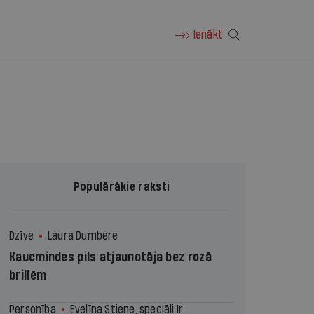
Ienākt
Populārākie raksti
Dzīve
Laura Dumbere
Kaucmindes pils atjaunotāja bez rozā
brillēm
Personība
Evelīna Stiene, speciāli Ir