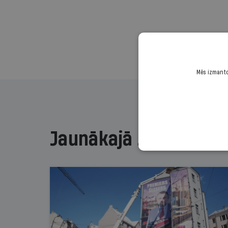
Mēs izmantoj
Jaunākajā žurnālā