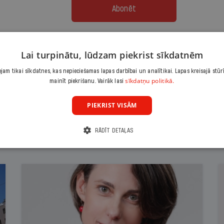
Abonēt
Citas abonēšanas iespējas meklē šeit
Lai turpinātu, lūdzam piekrist sīkdatnēm
am tikai sīkdatnes, kas nepieciešamas lapas darbībai un analītikai. Lapas kreisajā stūr
sīkdatņu politikā.
mainīt piekrišanu. Vairāk lasi
PIEKRIST VISĀM
RĀDĪT DETAĻAS