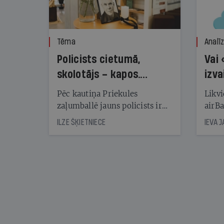
Tēma
Analī
Policists cietumā,
Vai 
skolotājs – kapos.
izva
Reibuma cena Priekulē
Pēc kautiņa Priekules
Likvi
zaļumballē jauns policists ir
airBa
nonācis cietumā, bet
oblig
ILZE ŠĶIETNIECE
IEVA 
cienījams pedagogs — kapos.
šone
Tik traģiska ir izrādījusies
lemša
divu promiļu reibuma cena
draud
sama
kas j
pirm
augus