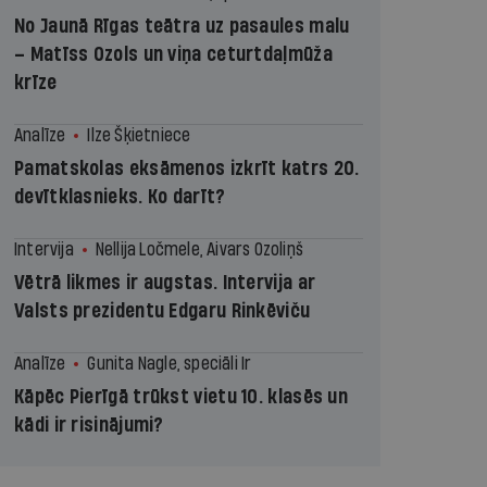
No Jaunā Rīgas teātra uz pasaules malu
– Matīss Ozols un viņa ceturtdaļmūža
krīze
Analīze
Ilze Šķietniece
Pamatskolas eksāmenos izkrīt katrs 20.
devītklasnieks. Ko darīt?
Intervija
Nellija Ločmele, Aivars Ozoliņš
Vētrā likmes ir augstas. Intervija ar
Valsts prezidentu Edgaru Rinkēviču
Analīze
Gunita Nagle, speciāli Ir
Kāpēc Pierīgā trūkst vietu 10. klasēs un
kādi ir risinājumi?