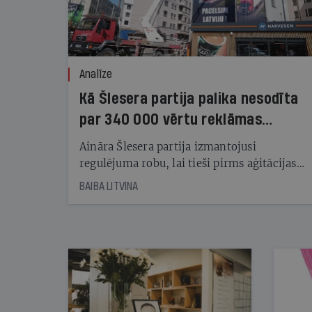
Analīze
Kā Šlesera partija palika nesodīta
par 340 000 vērtu reklāmas
kampaņu
Aināra Šlesera partija izmantojusi
regulējuma robu, lai tieši pirms aģitācijas
starta izreklamētos par summu, kas
BAIBA LITVINA
pārsniedz trešdaļu no likumīgi atļautajiem
kampaņas tēriņiem. KNAB pārkāpumus
nekonstatē