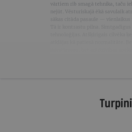
vārtiem rīb smagā tehnika, taču ie
nejūt. Vēsturiskajā ēkā savulaik atr
sākas citāda pasaule — vienlaikus 
Tā ir kontrastu pilna. Simtgadīgu
tehnoloģijas. Atšķirīgais cilvēka 
atklājas kā patiesā normalitāte. Be
mirstīgumu, bet arī dzīvības spēk
Turpini