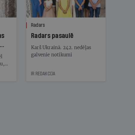
Radars
ns
Radars pasaulē
Karš Ukrainā. 242. nedēļas
galvenie notikumi
ēl
ju,
icas
IR REDAKCIJA
tītāju
tēm
nāt
kad
v