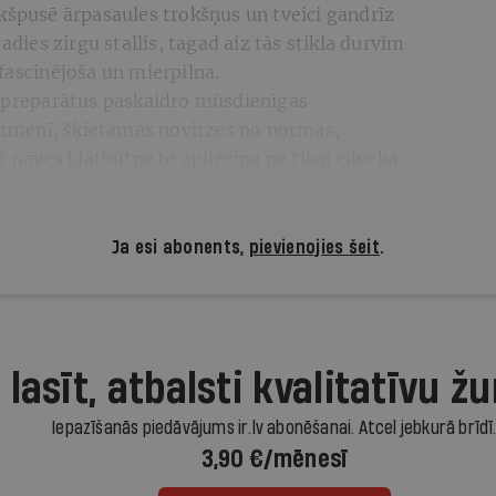
kšpusē ārpasaules trokšņus un tveici gandrīz
adies zirgu stallis, tagad aiz tās stikla durvīm
fascinējoša un mierpilna.
s preparātus paskaidro mūsdienīgas
ķermenī, šķietamas novirzes no normas,
t nāves klātbūtne te apliecina ne tikai cilvēka
u.
Ja esi abonents,
pievienojies šeit
.
 lasīt, atbalsti kvalitatīvu žu
Iepazīšanās piedāvājums ir.lv abonēšanai. Atcel jebkurā brīdī
3,90 €/mēnesī