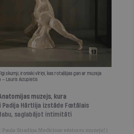
jīgi skumji, ironiski vīriņi, kas rotaļājas gan ar muzeja
— Lauris Aizupietis
 Anatomijas muzejs, kura
i Padija Hārtlija izstāde Fœtālais
abu, saglabājot intimitāti
 Paula Stradiņa Medicīnas vēstures muzeju!)