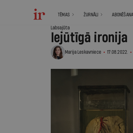
TĒMAS
ŽURNĀLI
ABONĒŠAN
Labsajūta
Iejūtīgā ironija
Marija Leskavniece
17.08.2022.