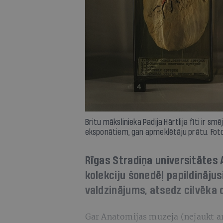
Britu mākslinieka Padija Hārtlija fīti ir smē
eksponātiem, gan apmeklētāju prātu. Foto 
Rīgas Stradiņa universitātes
kolekciju šonedēļ papildinājus
valdzinājums, atsedz cilvēka d
Gar Anatomijas muzeja (nejaukt ar