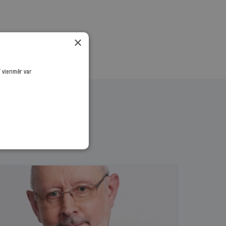
×
ī vienmēr var