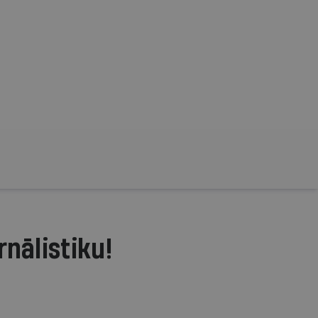
rnālistiku!
.