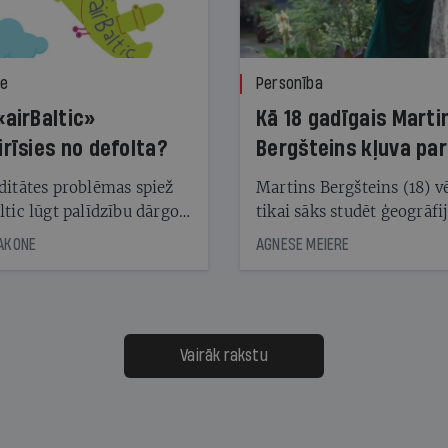
ze
Personība
«airBaltic»
Kā 18 gadīgais Marti
irīsies no defolta?
Bergšteins kļuva par
laika ziņu seju?
ditātes problēmas spiež
Martins Bergšteins (18) v
ltic lūgt palīdzību dārgo
tikai sāks studēt ģeogrāfi
āciju turētājiem, taču
bet viņa sacītajam jau uzt
JAKONE
AGNESE MEIERE
dēļ nebija kvoruma
tūkstošiem laika ziņu ska
nai. Vai lidsabiedrībai
Latvijā. Aiz dažām minū
 defolts, ja tā nespēs
televīzijas ēterā ir 11 gadi
ksāt augstos procentus,
uzcītīga darba, mammas
āpārskaita jau trīs dienas
atbalsts un drosme turpi
Vairāk rakstu
s nākamās sapulces
meteovērojumus arī tad, 
ta vidū?
šķiet, ka tie nevienam na
vajadzīgi