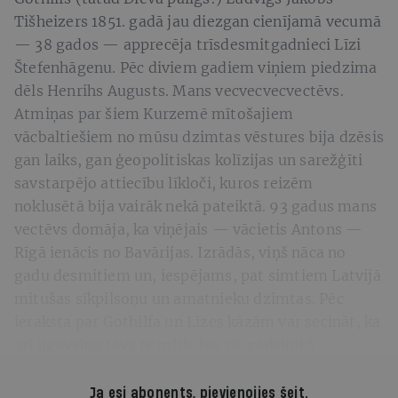
Tišheizers 1851. gadā jau diezgan cienījamā vecumā
— 38 gados — apprecēja trīsdesmitgadnieci Līzi
Štefenhāgenu. Pēc diviem gadiem viņiem piedzima
dēls Henrihs Augusts. Mans vecvecvecvectēvs.
Atmiņas par šiem Kurzemē mītošajiem
vācbaltiešiem no mūsu dzimtas vēstures bija dzēsis
gan laiks, gan ģeopolitiskas kolīzijas un sarežģīti
savstarpējo attiecību līkloči, kuros reizēm
noklusētā bija vairāk nekā pateiktā. 93 gadus mans
vectēvs domāja, ka viņējais — vācietis Antons —
Rīgā ienācis no Bavārijas. Izrādās, viņš nāca no
gadu desmitiem un, iespējams, pat simtiem Latvijā
mitušas sīkpilsoņu un amatnieku dzimtas. Pēc
ieraksta par Gothilfa un Līzes kāzām var secināt, ka
arī līgavaiņa tēvs te mitis jau 18. gadsimtā.
Ja esi abonents,
pievienojies šeit
.