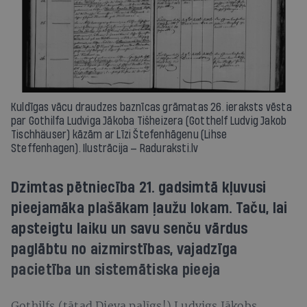
Kuldīgas vācu draudzes baznīcas grāmatas 26. ieraksts vēsta
par Gothilfa Ludviga Jākoba Tišheizera (Gotthelf Ludvig Jakob
Tischhäuser) kāzām ar Līzi Štefenhāgenu (Lihse
Steffenhagen). Ilustrācija — Raduraksti.lv
Dzimtas pētniecība 21. gadsimtā kļuvusi
pieejamāka plašākam ļaužu lokam. Taču, lai
apsteigtu laiku un savu senču vārdus
paglābtu no aizmirstības, vajadzīga
pacietība un sistemātiska pieeja
Gothilfs (tātad Dieva palīgs!) Ludvigs Jākobs