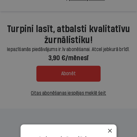
Turpini lasīt, atbalsti kvalitatīvu
žurnālistiku!
Iepazīšanās piedāvājums ir.lv abonēšanai. Atcel jebkurā brīdī.
3,90 €/mēnesī
Abonēt
Citas abonēšanas iespējas meklē šeit
×