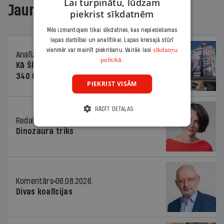
Lai turpinātu, lūdzam
Jaunākajā žurnālā
piekrist sīkdatnēm
Mēs izmantojam tikai sīkdatnes, kas nepieciešamas
lapas darbībai un analītikai. Lapas kreisajā stūrī
sīkdatņu
vienmēr var mainīt piekrišanu. Vairāk lasi
Analīze
06.08.2026.
politikā.
Kā Šlesera partija palika nesodīta par
340 000 vērtu reklāmas kampaņu
PIEKRIST VISĀM
RĀDĪT DETAĻAS
Redaktores sleja
06.08.2026.
Dinozaura triks
Komentārs
06.08.2026.
Divas koalīcijas