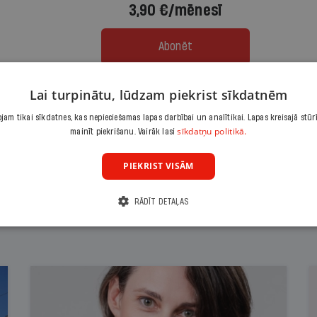
3,90 €/mēnesī
Abonēt
Citas abonēšanas iespējas meklē šeit
Lai turpinātu, lūdzam piekrist sīkdatnēm
am tikai sīkdatnes, kas nepieciešamas lapas darbībai un analītikai. Lapas kreisajā stūr
sīkdatņu politikā.
mainīt piekrišanu. Vairāk lasi
PIEKRIST VISĀM
RĀDĪT DETAĻAS