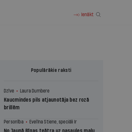
Ienākt
Populārākie raksti
Dzīve
Laura Dumbere
Kaucmindes pils atjaunotāja bez rozā
brillēm
Personība
Evelīna Stiene, speciāli Ir
No Jaunā Rīgas teātra uz pasaules malu