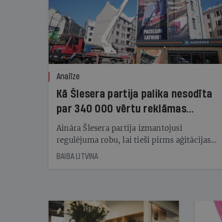
Analīze
Kā Šlesera partija palika nesodīta
par 340 000 vērtu reklāmas
kampaņu
Aināra Šlesera partija izmantojusi
regulējuma robu, lai tieši pirms aģitācijas
starta izreklamētos par summu, kas
BAIBA LITVINA
pārsniedz trešdaļu no likumīgi atļautajiem
kampaņas tēriņiem. KNAB pārkāpumus
nekonstatē