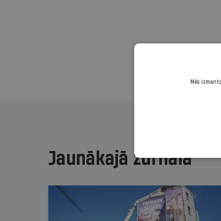
Mēs izmantoj
Jaunākajā žurnālā