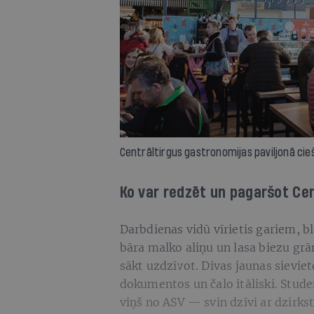
Centrāltirgus gastronomijas paviljonā cieš
Ko var redzēt un pagaršot Cen
Darbdienas vidū vīrietis gariem, 
bāra malko aliņu un lasa biezu grām
sākt uzdzīvot. Divas jaunas sieviet
dokumentos un čalo itāliski. Stu
viņš no ASV — svin dzīvi ar dzirkst