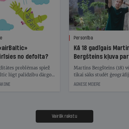
ze
Personība
«airBaltic»
Kā 18 gadīgais Marti
irīsies no defolta?
Bergšteins kļuva par
laika ziņu seju?
ditātes problēmas spiež
Martins Bergšteins (18) v
ltic lūgt palīdzību dārgo
tikai sāks studēt ģeogrāfi
āciju turētājiem, taču
bet viņa sacītajam jau uzt
JAKONE
AGNESE MEIERE
dēļ nebija kvoruma
tūkstošiem laika ziņu ska
nai. Vai lidsabiedrībai
Latvijā. Aiz dažām minū
 defolts, ja tā nespēs
televīzijas ēterā ir 11 gadi
ksāt augstos procentus,
uzcītīga darba, mammas
āpārskaita jau trīs dienas
atbalsts un drosme turpi
Vairāk rakstu
s nākamās sapulces
meteovērojumus arī tad, 