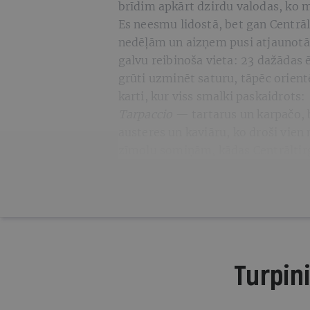
brīdim apkārt dzirdu valodas, ko m
Es neesmu lidostā, bet gan Centrāl
nedēļām un aizņem pusi atjaunotā 
galvu reibinoša vieta: 23 dažādas
grūti uzminēt saturu, tāpēc orien
karti, kur viss smalki paskaidrots:
Tarpaccio
— tartarus un karpačo,
austeres un kaviāru, ko droši vien
zīmolu somiņām, kādas Centrāltirg
Turpini