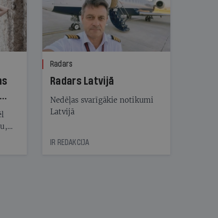
Radars
ns
Radars Latvijā
Nedēļas svarīgākie notikumi
Latvijā
ēl
ju,
icas
IR REDAKCIJA
tītāju
tēm
nāt
kad