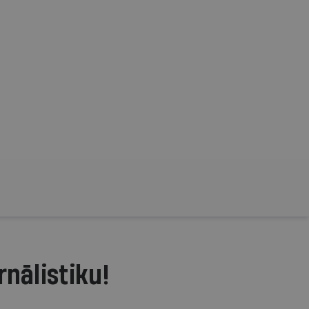
rnālistiku!
.