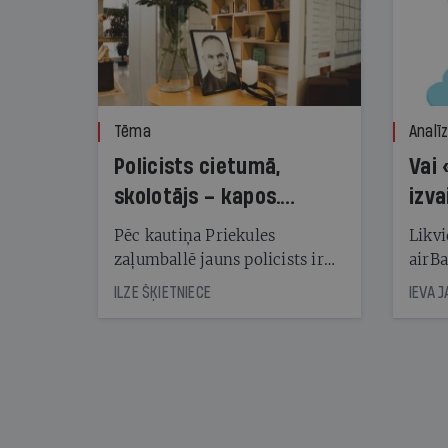
Tēma
Analī
Policists cietumā,
Vai 
skolotājs – kapos.
izva
Reibuma cena Priekulē
Pēc kautiņa Priekules
Likvi
zaļumballē jauns policists ir
airBa
nonācis cietumā, bet
oblig
ILZE ŠĶIETNIECE
IEVA 
cienījams pedagogs — kapos.
šone
Tik traģiska ir izrādījusies
lemša
divu promiļu reibuma cena
draud
sama
kas j
pirm