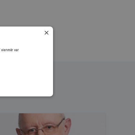
×
ī vienmēr var