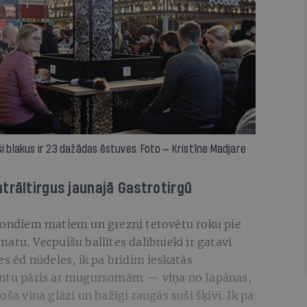
i blakus ir 23 dažādas ēstuves. Foto — Kristīne Madjare
trāltirgus jaunajā Gastrotirgū
blondiem matiem un grezni tetovētu roku pie
atu. Vecpuišu ballītes dalībnieki ir gatavi
es ēd nūdeles, ik pa brīdim ieskatās
dentu pāris ar mugursomām — viņa no Japānas,
oša vīna glāzi un bažīgi raugās suši šķīvī. Ik pa