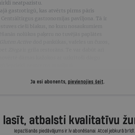
irklī neatpazīstu.
ajā gastrotirgū, kas atvērts pirms pāris
Centrāltirgus gastronomijas paviljona. Tā ir
 ēstuves cieši blakus, no kuru nosaukumiem
tēšanās nolūkos paķeru no tuvējās paplātes
Gluten Active
dod pankūkas, vafeles un čuros,
 bet
Zivga
ir grila restorāns. Te var dabūt arī
 novērtē dāmas kažokos ar uzkrītoši dārgu
ū iepriekš neatceros manījusi.
Ja esi abonents,
pievienojies šeit
.
 lasīt, atbalsti kvalitatīvu žu
Iepazīšanās piedāvājums ir.lv abonēšanai. Atcel jebkurā brīdī