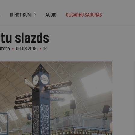
A
IR NOTIKUMI
AUDIO
OLIGARHU SARUNAS
stu slazds
utore
06.03.2019.
IR