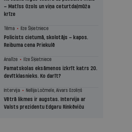
– Matīss Ozols un viņa ceturtdaļmūža
krīze
Tēma
Ilze Šķietniece
Policists cietumā, skolotājs – kapos.
Reibuma cena Priekulē
Analīze
Ilze Šķietniece
Pamatskolas eksāmenos izkrīt katrs 20.
devītklasnieks. Ko darīt?
Intervija
Nellija Ločmele, Aivars Ozoliņš
Vētrā likmes ir augstas. Intervija ar
Valsts prezidentu Edgaru Rinkēviču