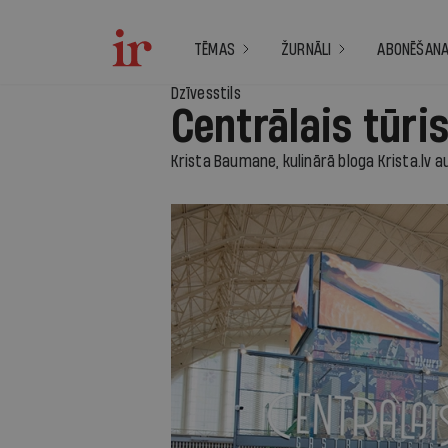
TĒMAS
ŽURNĀLI
ABONĒŠAN
Dzīvesstils
Centrālais tūri
Krista Baumane, kulinārā bloga Krista.lv a