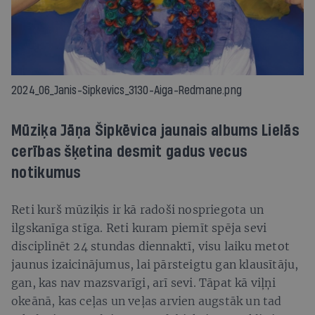
2024_06_Janis-Sipkevics_3130-Aiga-Redmane.png
Mūziķa Jāņa Šipkēvica jaunais albums Lielās
cerības šķetina desmit gadus vecus
notikumus
Reti kurš mūziķis ir kā radoši nospriegota un
ilgskanīga stīga. Reti kuram piemīt spēja sevi
disciplinēt 24 stundas diennaktī, visu laiku metot
jaunus izaicinājumus, lai pārsteigtu gan klausītāju,
gan, kas nav mazsvarīgi, arī sevi. Tāpat kā viļņi
okeānā, kas ceļas un veļas arvien augstāk un tad