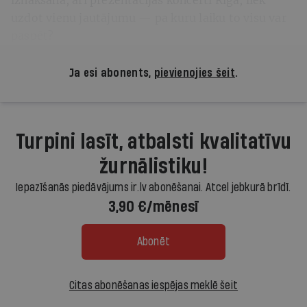
uzdot vienu jautājumu — pa kuru laiku to visu var
paspēt?
Ja esi abonents,
pievienojies šeit
.
Turpini lasīt, atbalsti kvalitatīvu
žurnālistiku!
Iepazīšanās piedāvājums ir.lv abonēšanai. Atcel jebkurā brīdī.
3,90 €/mēnesī
Abonēt
Citas abonēšanas iespējas meklē šeit