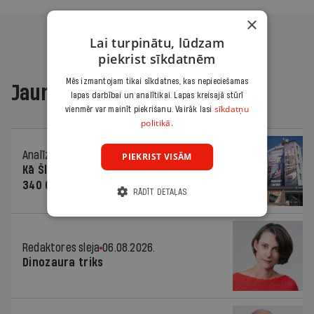
×
Lai turpinātu, lūdzam
piekrist sīkdatnēm
Mēs izmantojam tikai sīkdatnes, kas nepieciešamas
Jaunākajā žurnālā
lapas darbībai un analītikai. Lapas kreisajā stūrī
sīkdatņu
vienmēr var mainīt piekrišanu. Vairāk lasi
politikā.
Analīze
06.08.2026.
PIEKRIST VISĀM
Kā Šlesera partija palika nesodīta par
340 000 vērtu reklāmas kampaņu
RĀDĪT DETAĻAS
Redaktores sleja
06.08.2026.
Dinozaura triks