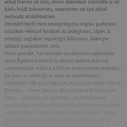
atkal triecas uz leju, mūsu dabiskais stāvoklis ir uz
kādu brīdi fokusēties, saņemties un tad atkal
nedaudz atslābināties.
Diemžēl bieži vien «nospriegoto stīgu» gadījumi
mūzikas vēsturē beidzas ar izdegšanu, tāpēc ir
veselīgi saglabāt saprātīgu līdzsvaru, laiku pa
laikam pasaudzējot sevi.
Grūti pateikt, vai mūziķis un dziesmu rakstnieks
Jānis Šipkēvics šobrīd ir aktīvā radošā fāzē vai
saudzējošajā režīmā, taču no malas rodas iespaids,
ka Jānis ir nemitīgi ar kaut ko nodarbināts.
Daudziem bija pārsteigums, kad pirms gada viņš ar
ģimeni — sievu Zani un abu bērniem Kristapu un
Jūnu — pārcēlās uz Zviedriju, lai Stokholmas
Karaliskajā mūzikas akadēmijā pievērstos mūzikas
producēšanas, skaņu inženierijas studijām. Tāpēc
nule kā izdotā jaunā soloalbuma
Lielās cerības
iznākšana, arī prezentācijas koncerti Rīgā, liek