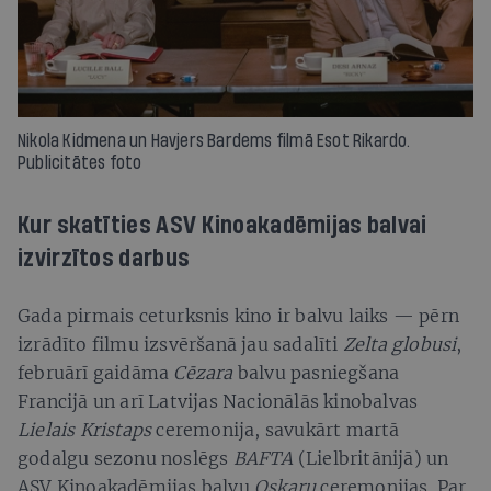
Nikola Kidmena un Havjers Bardems filmā Esot Rikardo.
Publicitātes foto
Kur skatīties ASV Kinoakadēmijas balvai
izvirzītos darbus
Gada pirmais ceturksnis kino ir balvu laiks — pērn
izrādīto filmu izsvēršanā jau sadalīti
Zelta globusi
,
februārī gaidāma
Cēzara
balvu pasniegšana
Francijā un arī Latvijas Nacionālās kinobalvas
Lielais Kristaps
ceremonija, savukārt martā
godalgu sezonu noslēgs
BAFTA
(Lielbritānijā) un
ASV Kinoakadēmijas balvu
Oskaru
ceremonijas. Par