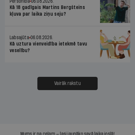
Personība
06.08.2026.
Kā 18 gadīgais Martins Bergšteins
kļuva par laika ziņu seju?
Labsajūta
06.08.2026.
Kā uztura vienveidība ietekmē tavu
veselību?
Vairāk rakstu
Mums ir pa ceļam — lasi jaunāko savā laika joslā!