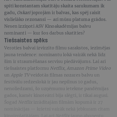
spīti konstantam skatītāju skaita sarukumam ik
gadu,
Oskari
joprojām ir balvas, kas spēj raisīt
vislielāko rezonansi — arī mūsu platuma grādos.
Nesen izziņoti ASV Kinoakadēmijas balvu
nominanti — kur šos darbus skatīties?
Tiešsaistes spēks
Veroties balvai izvirzīto filmu sarakstos, iezīmējas
jauna tendence: nominantu lokā vairāk nekā līdz
šim ir straumēšanas servisu piedāvājums. Lai arī
tiešsaistes platformu
Netflix
,
Amazon Prime
Video
un
Apple TV
veidotās filmas nozares balvu un
festivālu redzeslokā ir jau nepilnus 10 gadus,
nenoliedzami, šo uzņēmumu ietekme pandēmijas
gados, kamēr kinoteātri bija slēgti, ir tikai augusi.
Šogad
Netflix
izrādītajām filmām kopumā ir 27
nominācijas — krietni vairāk nekā jebkuram citam
kinoizplatītājam. Lai arī
Netflix
jauno abonentu