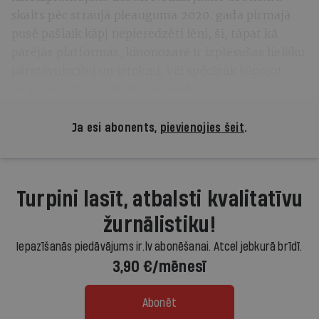
skaits pēc straujā pieauguma 2020. gada pirmajā
pusē pašlaik kāpj nepieredzēti lēni, šī, tāpat kā
pārējās platformas, kinonozarē ir izplēsušas lielāku
pārstāvniecību un ietekmi, vēl spēcīgāk šūpojot
ierastos filmu izplatīšanas veidus.
Ja esi abonents,
pievienojies šeit
.
Turpini lasīt, atbalsti kvalitatīvu
žurnālistiku!
Iepazīšanās piedāvājums ir.lv abonēšanai. Atcel jebkurā brīdī.
3,90 €/mēnesī
Abonēt