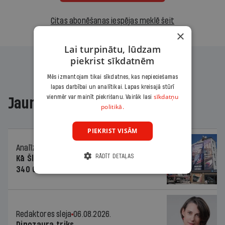
Citas abonēšanas iespējas meklē šeit
×
Lai turpinātu, lūdzam
piekrist sīkdatnēm
Mēs izmantojam tikai sīkdatnes, kas nepieciešamas
lapas darbībai un analītikai. Lapas kreisajā stūrī
sīkdatņu
vienmēr var mainīt piekrišanu. Vairāk lasi
Jaunākajā žurnālā
politikā.
PIEKRIST VISĀM
Analīze
06.08.2026.
RĀDĪT DETAĻAS
Kā Šlesera partija palika nesodīta par
340 000 vērtu reklāmas kampaņu
Redaktores sleja
06.08.2026.
Dinozaura triks