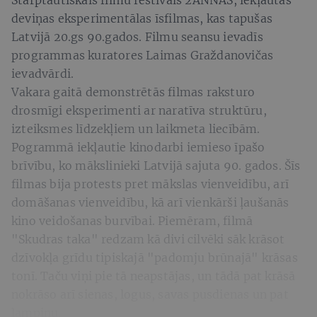
deviņas eksperimentālas īsfilmas, kas tapušas
Latvijā 20.gs 90.gados. Filmu seansu ievadīs
programmas kuratores Laimas Graždanovičas
ievadvārdi.
Vakara gaitā demonstrētās filmas raksturo
drosmīgi eksperimenti ar naratīva struktūru,
izteiksmes līdzekļiem un laikmeta liecībām.
Pogrammā iekļautie kinodarbi iemieso īpašo
brīvību, ko mākslinieki Latvijā sajuta 90. gados. Šīs
filmas bija protests pret mākslas vienveidību, arī
domāšanas vienveidību, kā arī vienkārši ļaušanās
kino veidošanas burvībai. Piemēram, filmā
"Skudras taka" redzam kā divi cilvēki sāk krāsot
dzīvokļa grīdu tipiskajā "padomju brūnajā" krāsas
tonī. Taču viņi pie tā neapstājas, un tādā pat krāsā
nokrāso arī sienas, logus, savas pusdienas un pat
lampiņu.