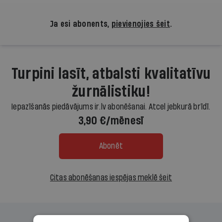
Ja esi abonents,
pievienojies šeit
.
Turpini lasīt, atbalsti kvalitatīvu
žurnālistiku!
Iepazīšanās piedāvājums ir.lv abonēšanai. Atcel jebkurā brīdī.
3,90 €/mēnesī
Abonēt
Citas abonēšanas iespējas meklē šeit