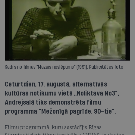
Kadrs no filmas "Mazais noslēpums" (1991). Publicitātes foto
Ceturtdien, 17. augustā, alternatīvās
kultūras notikumu vietā „Noliktava No3",
Andrejsalā tiks demonstrēta filmu
programma "Mežonīgā pagrīde. 90-tie".
Filmu programmā, kuru sastādījis Rīgas
Starptautiskais filmu festivāls 2ANNAS, iekļautas