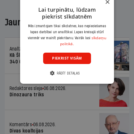
×
Lai turpinātu, lūdzam
piekrist sīkdatnēm
Jaunākajā žurnālā
Mēs izmantojam tikai sīkdatnes, kas nepieciešamas
lapas darbībai un analītikai. Lapas kreisajā stūrī
sīkdatņu
vienmēr var mainīt piekrišanu. Vairāk lasi
politikā.
Analīze
06.08.2026.
Kā Šlesera partija palika nesodīta par
PIEKRIST VISĀM
340 000 vērtu reklāmas kampaņu
RĀDĪT DETAĻAS
Redaktores sleja
06.08.2026.
Dinozaura triks
Komentārs
06.08.2026.
Divas koalīcijas