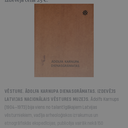
VĒSTURE.
ĀDOLFA KARNUPA DIENASGRĀMATAS
. IZDEVĒJS
LATVIJAS NACIONĀLAIS VĒSTURES MUZEJS.
Ādolfs Karnups
(1904—1973) bija viens no talantīgākajiem Latvijas
vēsturniekiem, vadīja arheoloģiskos izrakumus un
etnogrāfiskās ekspedīcijas, publicēja vairāk nekā 150