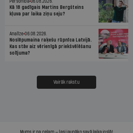
Personība
06.08.2026.
Kā 18 gadīgais Martins Bergšteins
kļuva par laika ziņu seju?
Analīze
06.08.2026.
Noslēpumaina raķešu rūpnīca Latvijā.
Kas stāv aiz vērienīgā priekšvēlēšanu
solījuma?
Vairāk rakstu
Mums ir pa ceļam — lasi jaunāko savā laika joslā!