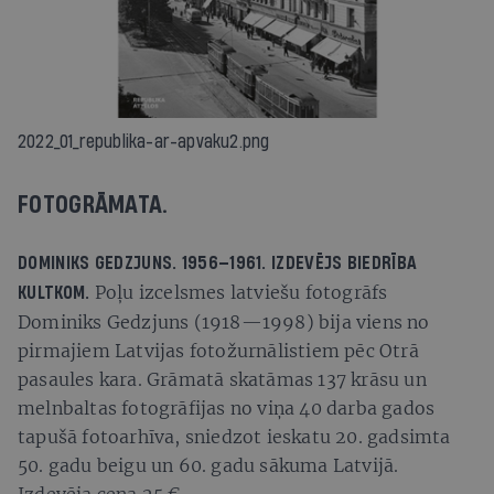
2022_01_republika-ar-apvaku2.png
FOTOGRĀMATA.
DOMINIKS GEDZJUNS.
1956—1961.
IZDEVĒJS
BIEDRĪBA
Poļu izcelsmes latviešu fotogrāfs
KULTKOM.
Dominiks Gedzjuns (1918—1998) bija viens no
pirmajiem Latvijas fotožurnālistiem pēc Otrā
pasaules kara. Grāmatā skatāmas 137 krāsu un
melnbaltas fotogrāfijas no viņa 40 darba gados
tapušā fotoarhīva, sniedzot ieskatu 20. gadsimta
50. gadu beigu un 60. gadu sākuma Latvijā.
Izdevēja cena 25 €.