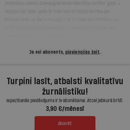
zinātnisku rakstu. Dienasgrāmatas rakstītas no 1941. gada 4.
janvāra līdz 1946. gada 15. martam un vēsta ne tikai par
ikdienas dzīvi un darbu muzejā, bet arī izgaismo kultūras un
zinātnes institūcijām sarežģīto un nežēlīgo okupāciju varu
pārmaiņu laiku Latvijā. Izdevēja cena 30 €.
Ja esi abonents,
pievienojies šeit
.
Turpini lasīt, atbalsti kvalitatīvu
žurnālistiku!
Iepazīšanās piedāvājums ir.lv abonēšanai. Atcel jebkurā brīdī.
3,90 €/mēnesī
Abonēt