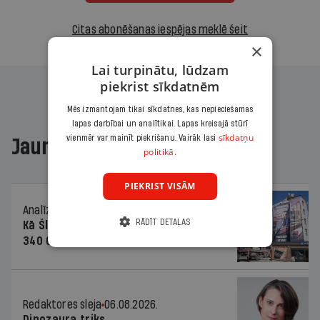
Citas abonēšanas iespējas meklē šeit
×
Lai turpinātu, lūdzam
piekrist sīkdatnēm
Mēs izmantojam tikai sīkdatnes, kas nepieciešamas
lapas darbībai un analītikai. Lapas kreisajā stūrī
sīkdatņu
vienmēr var mainīt piekrišanu. Vairāk lasi
Jaunākajā žurnālā
politikā.
PIEKRIST VISĀM
Analīze
06.08.2026.
RĀDĪT DETAĻAS
Kā Šlesera partija palika nesodīta par
340 000 vērtu reklāmas kampaņu
Redaktores sleja
06.08.2026.
Dinozaura triks