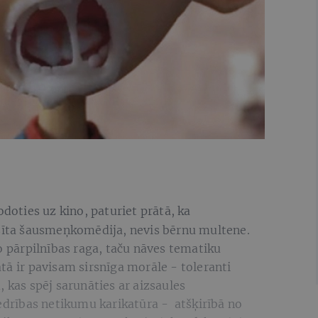
doties uz kino, paturiet prātā, ka
aisīta šausmeņkomēdija, nevis bērnu multene.
no pārpilnības raga, taču nāves tematiku
tā ir pavisam sirsnīga morāle - toleranti
 kas spēj sarunāties ar aizsaules
iedrības netikumu karikatūra - atšķirībā no