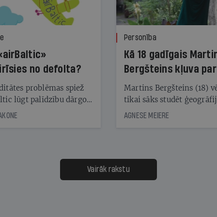
ze
Personība
«airBaltic»
Kā 18 gadīgais Marti
irīsies no defolta?
Bergšteins kļuva par
laika ziņu seju?
ditātes problēmas spiež
Martins Bergšteins (18) v
ltic lūgt palīdzību dārgo
tikai sāks studēt ģeogrāfi
āciju turētājiem, taču
bet viņa sacītajam jau uzt
JAKONE
AGNESE MEIERE
dēļ nebija kvoruma
tūkstošiem laika ziņu ska
nai. Vai lidsabiedrībai
Latvijā. Aiz dažām minū
 defolts, ja tā nespēs
televīzijas ēterā ir 11 gadi
ksāt augstos procentus,
uzcītīga darba, mammas
āpārskaita jau trīs dienas
atbalsts un drosme turpi
Vairāk rakstu
s nākamās sapulces
meteovērojumus arī tad, 
ta vidū?
šķiet, ka tie nevienam na
vajadzīgi