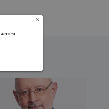
×
ī vienmēr var