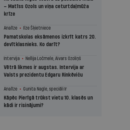
– Matīss Ozols un viņa ceturtdaļmūža
krīze
Analīze
Ilze Šķietniece
Pamatskolas eksāmenos izkrīt katrs 20.
devītklasnieks. Ko darīt?
Intervija
Nellija Ločmele, Aivars Ozoliņš
Vētrā likmes ir augstas. Intervija ar
Valsts prezidentu Edgaru Rinkēviču
Analīze
Gunita Nagle, speciāli Ir
Kāpēc Pierīgā trūkst vietu 10. klasēs un
kādi ir risinājumi?