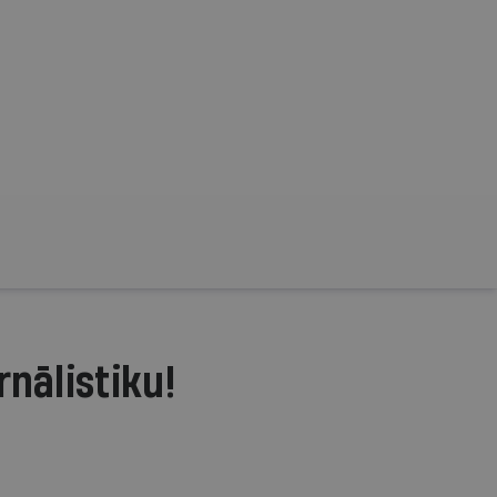
rnālistiku!
.