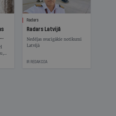
Radars
ns
Radars Latvijā
Nedēļas svarīgākie notikumi
Latvijā
ēl
ju,
icas
IR REDAKCIJA
tītāju
tēm
nāt
kad
v