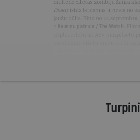
multenē citētās zombiju žanra kla
Dead
) īstās briesmas ir nevis no 
ļaužu pūlis. Kino no 21.septembra.
o
Filma
Kaimiņu patruļa / The Watch.
citplanētiešu un ASV mazpilsētu p
paredzamu sižetu un prasti murgai
pašironijas piešprice spēj izglābt
Turpini