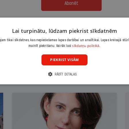
Abonēt
Citas abonēšanas iespējas meklē šeit
Lai turpinātu, lūdzam piekrist sīkdatnēm
am tikai sīkdatnes, kas nepieciešamas lapas darbībai un analītikai. Lapas kreisajā stūr
sīkdatņu politikā.
mainīt piekrišanu. Vairāk lasi
PIEKRIST VISĀM
RĀDĪT DETAĻAS