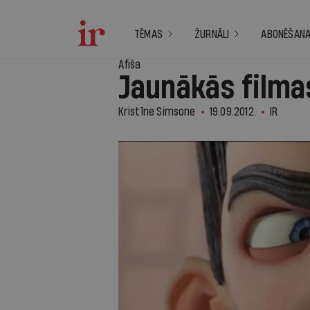
TĒMAS
ŽURNĀLI
ABONĒŠAN
Afiša
Jaunākās filma
Kristīne Simsone
19.09.2012.
IR