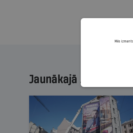
Mēs izmantoj
Jaunākajā žurnālā