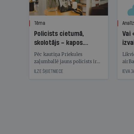
Tēma
Analī
Policists cietumā,
Vai 
skolotājs – kapos.
izva
Reibuma cena Priekulē
Pēc kautiņa Priekules
Likvi
zaļumballē jauns policists ir
airBa
nonācis cietumā, bet
oblig
ILZE ŠĶIETNIECE
IEVA 
cienījams pedagogs — kapos.
šone
Tik traģiska ir izrādījusies
lemša
divu promiļu reibuma cena
draud
sama
kas j
pirm
augus