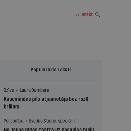
Ienākt
Populārākie raksti
Dzīve
Laura Dumbere
Kaucmindes pils atjaunotāja bez rozā
brillēm
Personība
Evelīna Stiene, speciāli Ir
No Jaunā Rīgas teātra uz pasaules malu