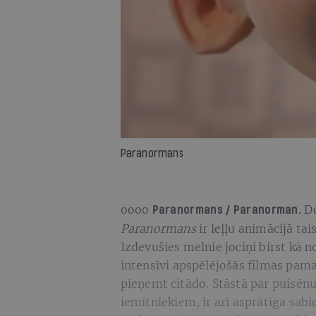
Paranormans
oooo
Do
Paranormans / Paranorman.
Paranormans
ir leļļu animācijā t
Izdevušies melnie jociņi birst kā 
intensīvi apspēlējošās filmas pama
pieņemt citādo. Stāstā par puisēnu,
iemītniekiem, ir arī asprātīga sab