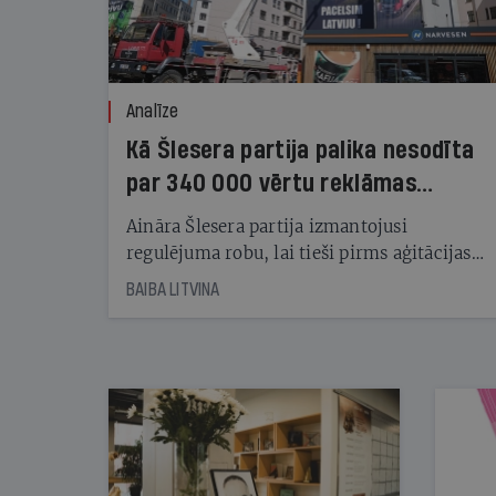
Analīze
Kā Šlesera partija palika nesodīta
par 340 000 vērtu reklāmas
kampaņu
Aināra Šlesera partija izmantojusi
regulējuma robu, lai tieši pirms aģitācijas
starta izreklamētos par summu, kas
BAIBA LITVINA
pārsniedz trešdaļu no likumīgi atļautajiem
kampaņas tēriņiem. KNAB pārkāpumus
nekonstatē