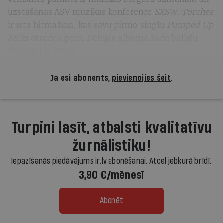
uzstāšanās ASV mūzikas konferencē
SXSW
.
Torches
ir īsta hitmašīna, kas savu pirmo singlu
Pumped Up
Kicks
atrādīja pērn. Debijas albumā šādu ballīšu
dziesmu ir daudz.
Ja esi abonents,
pievienojies šeit
.
Turpini lasīt, atbalsti kvalitatīvu
žurnālistiku!
Iepazīšanās piedāvājums ir.lv abonēšanai. Atcel jebkurā brīdī.
3,90 €/mēnesī
Abonēt