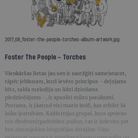
2017_09_foster-the-people-torches-album-artwork.jpg
Foster The People - Torches
Vienkāršas lietas jau sen ir sarežģīti sameistarot,
tāpēc jebkuram, kurš ievēro principus - dejojams
bīts, salda melodija un līdzi dziedams
piedziedājums -, ir apsolīti milzu panākumi.
Protams, ir jāatrod visi mazie knifi, kas atbilst šā
laika īpatnībām. Kalifornijas grupai, kura apvieno
trīs divdesmitgadniekus puišus, tas ir izdevies pat
bez aizraujošām biogrāfijas detaļām. Viņu
veiksmes pamatā ir mūzikas blogeru uzmanība un