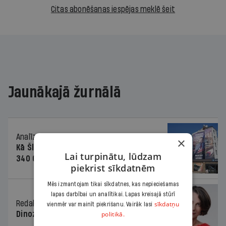
Citas abonēšanas iespējas meklē šeit
Jaunākajā žurnālā
Analīze
06.08.2026.
×
Kā Šlesera partija palika nesodīta par
Lai turpinātu, lūdzam
340 000 vērtu reklāmas kampaņu
piekrist sīkdatnēm
Mēs izmantojam tikai sīkdatnes, kas nepieciešamas
lapas darbībai un analītikai. Lapas kreisajā stūrī
Redaktores sleja
06.08.2026.
sīkdatņu
vienmēr var mainīt piekrišanu. Vairāk lasi
Dinozaura triks
politikā.