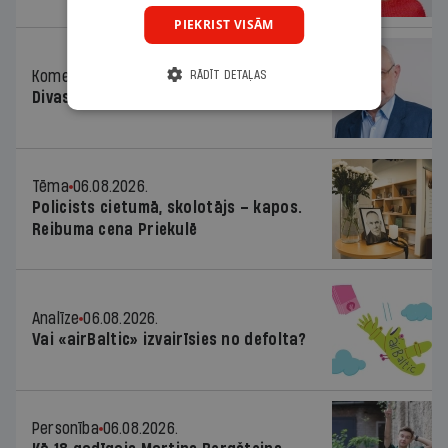
PIEKRIST VISĀM
Komentārs
06.08.2026.
RĀDĪT DETAĻAS
Divas koalīcijas
Tēma
06.08.2026.
Policists cietumā, skolotājs – kapos.
Reibuma cena Priekulē
Analīze
06.08.2026.
Vai «airBaltic» izvairīsies no defolta?
Personība
06.08.2026.