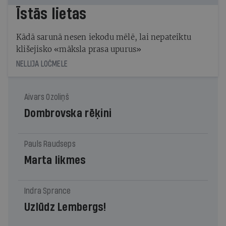
Īstās lietas
Kādā sarunā nesen iekodu mēlē, lai nepateiktu
klišejisko «māksla prasa upurus»
NELLIJA LOČMELE
Aivars Ozoliņš
Dombrovska rēķini
Pauls Raudseps
Marta likmes
Indra Sprance
Uzlūdz Lembergs!