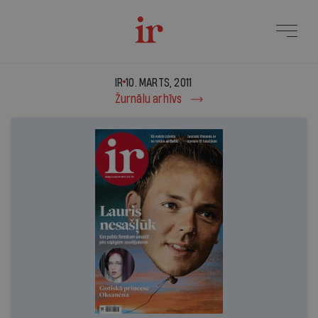
IR - 10. marts, 2011
IR
10. MARTS, 2011
Žurnālu arhīvs