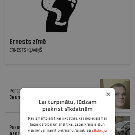
Ernests zīmē
ERNESTS KĻAVIŅŠ
Personība
09.03.2011.
×
Jauns vadons
Lai turpinātu, lūdzam
piekrist sīkdatnēm
Mēs izmantojam tikai sīkdatnes, kas nepieciešamas
lapas darbībai un analītikai. Lapas kreisajā stūrī
Pasaulē
09.03.2011.
sīkdatņu
vienmēr var mainīt piekrišanu. Vairāk lasi
Atgriezies, lai...