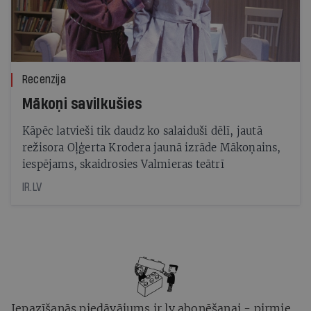
Recenzija
Mākoņi savilkušies
Kāpēc latvieši tik daudz ko salaiduši dēlī, jautā
režisora Oļģerta Krodera jaunā izrāde Mākoņains,
iespējams, skaidrosies Valmieras teātrī
IR.LV
Iepazīšanās piedāvājums ir.lv abonēšanai - pirmie