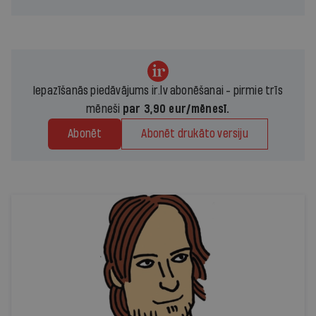
Iepazīšanās piedāvājums ir.lv abonēšanai - pirmie trīs
mēneši
par 3,90 eur/mēnesī.
Abonēt
Abonēt drukāto versiju