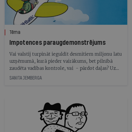
Tēma
Impotences paraugdemonstrējums
Vai valstij turpināt ieguldīt desmitiem miljonu latu
uzņēmumā, kurā pieder vairākums, bet pilnībā
zaudēta vadības kontrole, vai - pārdot daļas? Uz
šādu jautājumu šogad nāksies atbildēt valdībai, kad
SANITA JEMBERGA
būs saņemts neatkarīga auditora slēdziens par
nacionālās lidsabiedrības airBaltic
stāvokli. Nosauktas dažādas summas, kas
nepieciešamas, augšējai robežai sasniedzot 90
miljonus latu. Pircēji atrastos - kāju durvīs ir
ielicis krievu investors, interese ir arī ķīniešiem.
Taču pašlaik valdībai nav pat īstas skaidrības par
uzņēmuma stāvokli. Pētām, kā tas var būt