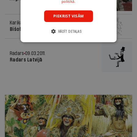
politikā.
PIEKRIST VISĀM
Karikatūra
09.03.2011.
Bišofa skats
RĀDĪT DETAĻAS
Radars
09.03.2011.
Radars Latvijā