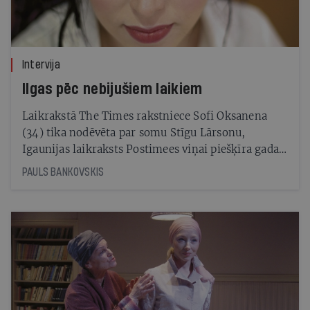
Intervija
Ilgas pēc nebijušiem laikiem
Laikrakstā The Times rakstniece Sofi Oksanena
(34) tika nodēvēta par somu Stīgu Lārsonu,
Igaunijas laikraksts Postimees viņai piešķīra gada
cilvēka titulu. Tagad viņas pati pazīstamākā
PAULS BANKOVSKIS
grāmata iznākusi arī Latvijā