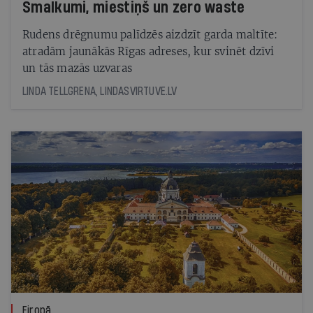
Smalkumi, miestiņš un zero waste
Rudens drēgnumu palīdzēs aizdzīt garda maltīte:
atradām jaunākās Rīgas adreses, kur svinēt dzīvi
un tās mazās uzvaras
LINDA TELLGRENA, LINDASVIRTUVE.LV
Eiropā