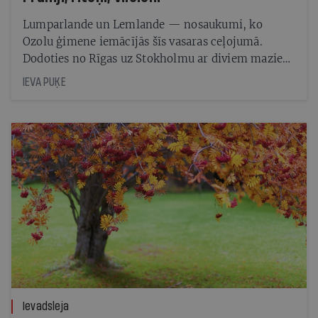
Lumparlande un Lemlande — nosaukumi, ko
Ozolu ģimene iemācījās šīs vasaras ceļojumā.
Dodoties no Rīgas uz Stokholmu ar diviem maziem
bērniem, viņiem nebija nekādas nojausmas, ka
IEVA PUĶE
nonāks Ālandu salās
Ievadsleja