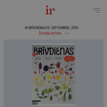
Ir Brīvdienas - 13. sept
IR BRĪVDIENAS
13. SEPTEMBRIS, 2019
Žurnālu arhīvs