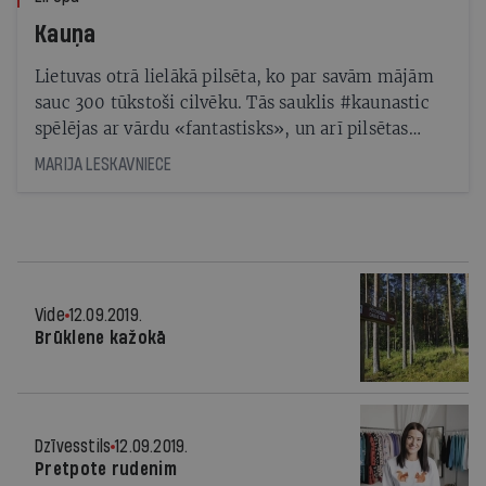
Kauņa
Lietuvas otrā lielākā pilsēta, ko par savām mājām
sauc 300 tūkstoši cilvēku. Tās sauklis #kaunastic
spēlējas ar vārdu «fantastisks», un arī pilsētas
tūrisma piedāvājums neatpaliek
MARIJA LESKAVNIECE
Vide
12.09.2019.
Brūklene kažokā
Dzīvesstils
12.09.2019.
Pretpote rudenim