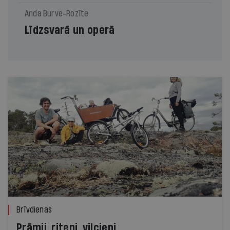
Anda Burve-Rozīte
Līdzsvarā un operā
Brīvdienas
Prāmji, riteņi, vilcieni