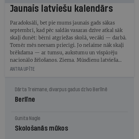
Jaunais latviešu kalendārs
Paradoksāli, bet pie mums jaunais gads sākas
septembrī, kad pēc saldās vasaras dzīve atkal sāk
skaļi dunēt: bērni atgriežas skolā, vecāki — darbā.
Tomēr mēs neesam priecīgi. Jo nelaime nāk skaļi
brēkdama — ar tumsu, aukstumu un vispārēju
nacionālo žēlošanos. Ziema. Mūsdienu latvieša
Golgāta…
ANTRA UPĪTE
Dārta Treimane, divarpus gadus dzīvo Berlīnē
Berlīne
Gunita Nagle
Skološanās mūkos