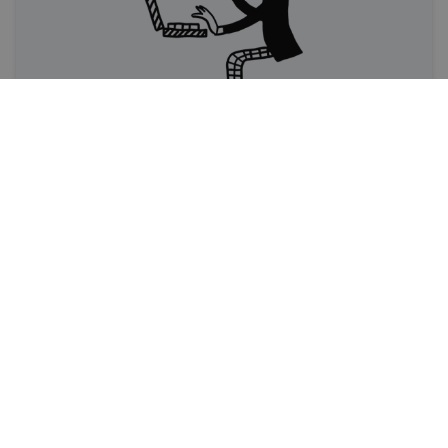
Vaļasprieks
Šarmantie šausmu stāsti
Ar ko garos rudens vakarus iesaka īsināt trīs
kaislīgas detektīvromānu cienītājas?
IR REDAKCIJA