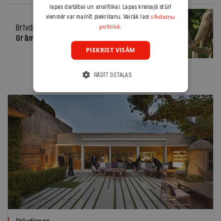
lapas darbībai un analītikai. Lapas kreisajā stūrī
sīkdatņu
vienmēr var mainīt piekrišanu. Vairāk lasi
politikā.
Brīvdienas
12.09.2019.
Grāmatas dabā un ziloņi lielpilsētā
PIEKRIST VISĀM
RĀDĪT DETAĻAS