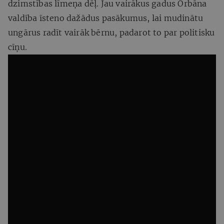
dzimstības līmeņa dēļ. Jau vairākus gadus Orbāna
valdība īsteno dažādus pasākumus, lai mudinātu
ungārus radīt vairāk bērnu, padarot to par politisku
cīņu.