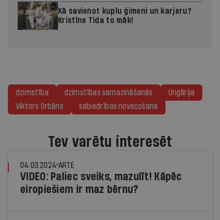
Kā savienot kuplu ģimeni un karjeru?
Kristīne Tida to māk!
dzimstība
dzimstības samazināšanās
Ungārija
Viktors Orbāns
sabiedrības novecošana
Tev varētu interesēt
04.03.2024
ARTE
VIDEO: Paliec sveiks, mazulīt! Kāpēc
eiropiešiem ir maz bērnu?