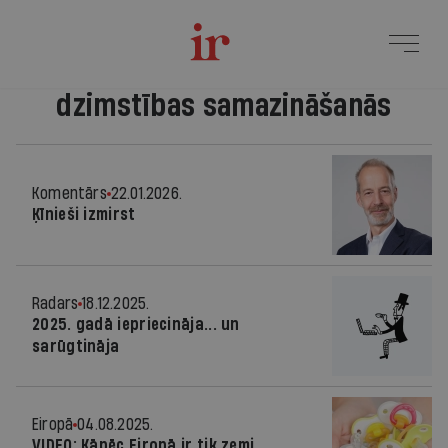
dzimstības samazināšanās
Komentārs
22.01.2026.
Ķīnieši izmirst
Radars
18.12.2025.
2025. gadā iepriecināja... un
sarūgtināja
Eiropā
04.08.2025.
VIDEO: Kāpēc Eiropā ir tik zemi