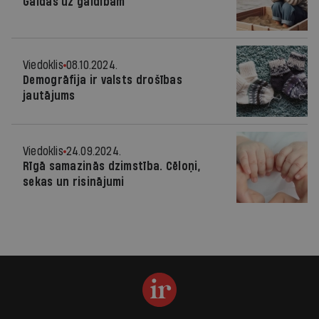
Gaidas uz gaidībām
Viedoklis
08.10.2024.
Demogrāfija ir valsts drošības
jautājums
Viedoklis
24.09.2024.
Rīgā samazinās dzimstība. Cēloņi,
sekas un risinājumi