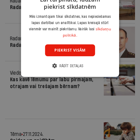
Radars
19.02.2025.
piekrist sīkdatnēm
Radars Latvijā
Mēs izmantojam tikai sīkdatnes, kas nepieciešamas
lapas darbībai un analītikai. Lapas kreisajā stūrī
sīkdatņu
vienmēr var mainīt piekrišanu. Vairāk lasi
politikā.
Radars
22.01.2025.
Radars Latvijā
PIEKRIST VISĀM
RĀDĪT DETAĻAS
Viedoklis
06.12.2024.
Kas kavē lēmumu par labu pirmajam,
otrajam vai trešajam bērnam?
Tēma
27.11.2024.