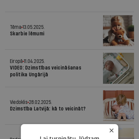
Tēma
13.05.2025.
Skarbie lēmumi
Eiropā
11.04.2025.
VIDEO: Dzimstības veicināšanas
politika Ungārijā
Viedoklis
28.02.2025.
Dzimstība Latvijā: kā to veicināt?
×
Lai turpinātu, lūdzam