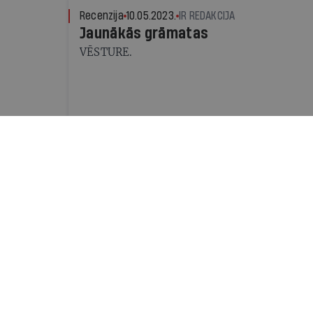
Recenzija
10.05.2023.
IR REDAKCIJA
Jaunākās grāmatas
VĒSTURE.
Recenzija
19.10.2022.
ZANE RADZOBE, ŽURNĀLA IR TEĀ
Mazliet par laimi
JRT izrāde Žižeks. Pītersons. Gadsimta duelis
nekāds duelis
Recenzija
23.03.2022.
EDĪTE TIŠHEIZERE, ŽURNĀLA IR