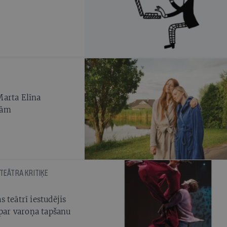
Marta Elīna
mām
 TEĀTRA KRITIĶE
 teātrī iestudējis
 par varoņa tapšanu