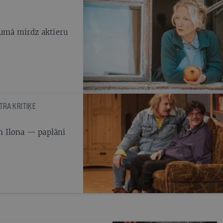
jumā mirdz aktieru
TRA KRITIĶE
un Ilona — paplāni