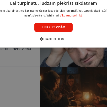
Lai turpinātu, lūdzam piekrist sīkdatnēm
am tikai sīkdatnes, kas nepieciešamas lapas darbībai un analītikai. Lapas kreisajā stūr
sīkdatņu politikā.
mainīt piekrišanu. Vairāk lasi
PIEKRIST VISĀM
zvadītajā balvu
RĀDĪT DETAĻAS
ada aktiera balvu,
 saruna nenovēršami