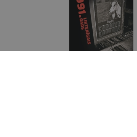
TRA KRITIĶE
 patiesībā nav
 TEĀTRA KRITIĶE