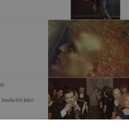
IĶE
— bauda būt kino