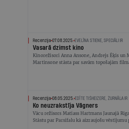
Recenzija
07.08.2025.
EVELĪNA STIENE, SPECIĀLI IR
Vasarā dzimst kino
Kinorežisori Anna Ansone, Andrejs Ēķis un 
Martinsone stāsta par savām topošajām fil
Recenzija
08.05.2025.
EDĪTE TIŠHEIZERE, ŽURNĀLA IR
Ko neuzrakstīja Vāgners
Vācu režisors Matiass Hartmans Jaunajā Rīgas
Stāstu par Parsifalu kā aizraujošu vēstījumu