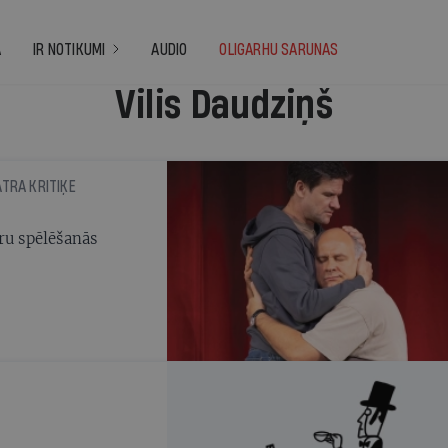
A
IR NOTIKUMI
AUDIO
OLIGARHU SARUNAS
Vilis Daudziņš
ĀTRA KRITIĶE
ru spēlēšanās