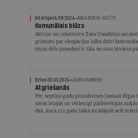
Intervija
14.08.2024.
ANDA BURVE-ROZĪTE
Komunālais blūzs
Aktrise un rakstniece Zane Daudziņa uzrakst
grāmatu par okupācijas laika dzīvi komunālaj
viņas dēlu paaudzei ir tāla un maz zināma p
Dzīve
20.03.2024.
LAURA DUMBERE
Atgriešanās
Pēc septiņu gadu prombūtnes Jaunais Rīgas te
savās īstajās un vērienīgi pārbūvētajās mājā
ēkā, kurā 122 gadu laikā strādājuši seši teātr
Latvijas kultūras kanonā iekļautas skatuves 