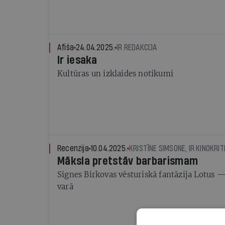
Afiša
24.04.2025.
IR REDAKCIJA
Ir iesaka
Kultūras un izklaides notikumi
Recenzija
10.04.2025.
KRISTĪNE SIMSONE, IR KINOKRIT
Māksla pretstāv barbarismam
Signes Birkovas vēsturiskā fantāzija Lotus 
varā