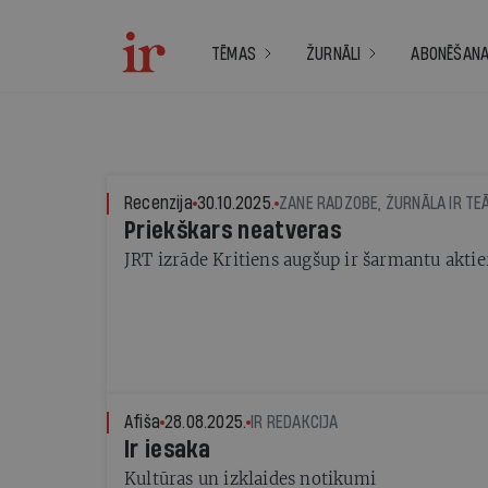
TĒMAS
ŽURNĀLI
ABONĒŠAN
Recenzija
30.10.2025.
ZANE RADZOBE, ŽURNĀLA IR TE
Priekškars neatveras
JRT izrāde Kritiens augšup ir šarmantu aktie
Afiša
28.08.2025.
IR REDAKCIJA
Ir iesaka
Kultūras un izklaides notikumi