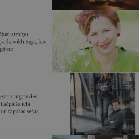
ījusi atmiņu
ā dzīvoklī Rīgā, kas
agātne
ātris atgriezies
s Lāčplēša ielā —
i un tapušas sešas
mākslas vērtības