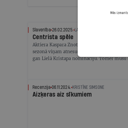
Mēs izmantoj
Slavenība
26.02.2025.
LAURA DUMBERE
Centrista spēle
Aktiera Kaspara Znotiņa izcilā aktierspēle ai
sezonā viņam atnesusi gan Spēlmaņu nakts g
gan Lielā Kristapa nomināciju. Tomēr mūsu
ievirzās citos spēles laukumos
Recenzija
06.11.2024.
KRISTĪNE SIMSONE
Aizķeras aiz sīkumiem