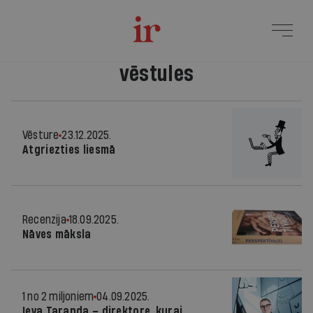
vēstules
Vēsture
23.12.2025.
Atgriezties liesmā
Recenzija
18.09.2025.
Nāves māksla
1 no 2 miljoniem
04.09.2025.
Ieva Taranda – direktore, kurai