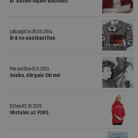
Ar basām kājām Blaumanī
Labsajūta
28.05.2014.
Ārā no pastkastītes
Personība
13.11.2013.
Sveiks, dārgais Cērme!
Dzīve
02.10.2013.
Vēstules uz PSRS