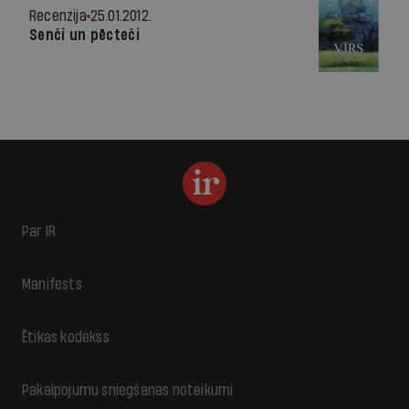
Recenzija
25.01.2012.
Senči un pēcteči
Par IR
Manifests
Ētikas kodekss
Pakalpojumu sniegšanas noteikumi