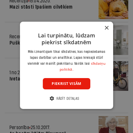
Recenzija
15.04.2020.
Mazi stāsti īpašiem cilvēkiem
×
Lai turpinātu, lūdzam
Recenzija
23.10.2019.
piekrist sīkdatnēm
Puškins un pūderis
Mēs izmantojam tikai sīkdatnes, kas nepieciešamas
lapas darbībai un analītikai. Lapas kreisajā stūrī
sīkdatņu
vienmēr var mainīt piekrišanu. Vairāk lasi
politikā.
1 no 2 miljoniem
21.02.2018.
Iveta Silkalne, gada pastniece Rīgā
PIEKRIST VISĀM
RĀDĪT DETAĻAS
Personība
25.10.2017.