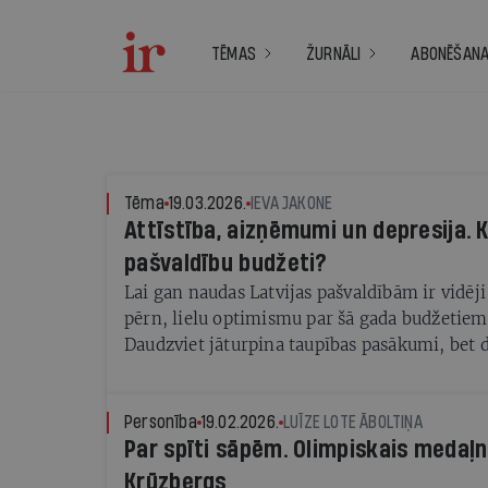
TĒMAS
ŽURNĀLI
ABONĒŠAN
Tēma
19.03.2026.
IEVA JAKONE
Attīstība, aizņēmumi un depresija. 
pašvaldību budžeti?
Lai gan naudas Latvijas pašvaldībām ir vidēj
pērn, lielu optimismu par šā gada budžetiem
Daudzviet jāturpina taupības pasākumi, bet d
palielināt parādu slogu
Personība
19.02.2026.
LUĪZE LOTE ĀBOLTIŅA
Par spīti sāpēm. Olimpiskais medaļ
Krūzbergs