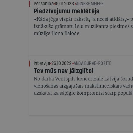
Personība
18.01.2023.
AGNESE MEIERE
Piedzīvojumu meklētāja
«Kāda jēga vispār rakstīt, ja neesi atklāts,» 
iznākušo grāmatu Ielu muzikanta piezīmes s
mūziķe Ilona Balode
Intervija
26.10.2022.
ANDA BURVE-ROZĪTE
Tev mūs nav jāizglīto!
No darba Ventspils koncertzālē Latvija šoru
vienošanās aizgājušais mākslinieciskais vad
uzskata, ka sāpīgie kompromisi starp populā
akadēmisko mūziku Latvijas koncertzālēs nav