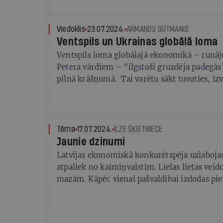
(1877–1929) pieminekli, varētu beigties ar j
konstatējumu, ka pašvaldībai saistoši Dr. iur
veidotie Augstākās tiesas secinājumi lietā N
Viedoklis
23.07.2024.
ARMANDS GŪTMANIS
likumdevējs jau tiesībpolitiski izšķīries par
Ventspils un Ukrainas globālā loma
precīzi definētiem kritērijiem, kuriem iestāj
Ventspils loma globālajā ekonomikā – runāj
telpā esoši pieminekļi būtu demontējami[i]» 
Petera vārdiem – “ilgstoši gruzdēja padegās”
izpildās Demontāžas likuma 3. pantā iekļautie
pilnā krāšņumā. Tai varētu sākt tuvoties, izv
politiskās izšķiršanās jeb politiska lēmuma t
kā nosacītu slieksni. Tieši tad sāka saasināti
vienkārši jāpilda likums un jājauc nost.
klanu cīņa par Krievijas impērijas Kaspijas j
krājumiem.
Tēma
17.07.2024.
ILZE ŠĶIETNIECE
Jaunie dzinumi
Latvijas ekonomiskā konkurētspēja uzlaboja
atpaliek no kaimiņvalstīm. Lielas lietas vei
mazām. Kāpēc vienai pašvaldībai izdodas piesa
un augt, bet citai — ne?