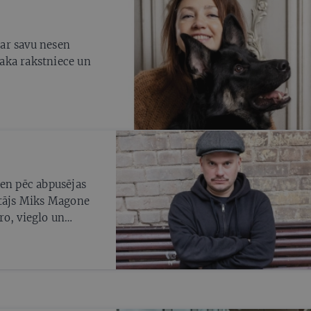
par savu nesen
aka rakstniece un
den pēc abpusējas
ītājs Miks Magone
ro, vieglo un
 tālredzīgi