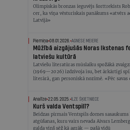
Olimpiskās bronzas ieguvējs šorttrekists Ro
cer, ka viņa vēsturiskais panākums «atvērs a
Latvijā»
Piemiņa
08.01.2026.
AGNESE MEIERE
Mūžībā aizgājušās Noras Ikstenas 
latviešu kultūrā
Latviešu literatūras mūslaiku spožākā zvaig
(1969—2026) izdzīvoja īsu, bet ārkārtīgi sp
literārā, gan personiskā nozīmē. «Pēc savas 
cilvēks, pat ja paslīd kāja, man gribas piecelt
sacīja Nora
Analīze
22.05.2025.
ILZE ŠĶIETNIECE
Kurš valda Ventspilī?
Beidzas pirmais Ventspils domes sasaukums 
atgūšanas, kuru vairs nevada Aivars Lember
galda viņš sēž kā agrāk — pašā vidū