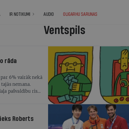
A
IR NOTIKUMI
AUDIO
OLIGARHU SARUNAS
Ventspils
Ko rāda
i par 6% vairāk nekā
 tajās nemana.
aļa pašvaldību riskē
nieks Roberts