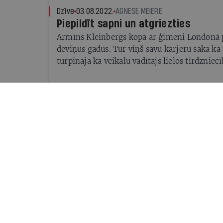
Dzīve
03.08.2022.
AGNESE MEIERE
Piepildīt sapni un atgriezties
Armīns Kleinbergs kopā ar ģimeni Londonā p
deviņus gadus. Tur viņš savu karjeru sāka kā 
turpināja kā veikalu vadītājs lielos tirdzniec
dažiem gadiem nolēma atgriezties dzimtajā 
Labsajūta
13.07.2022.
ALISE MARKĀNE
Nākotnes pilsētā
Ventspils zinātnes centrā Vizium var zaudēt l
atrast jaunatklāšanas prieku
Slavenība
11.08.2021.
IEVA PUĶE