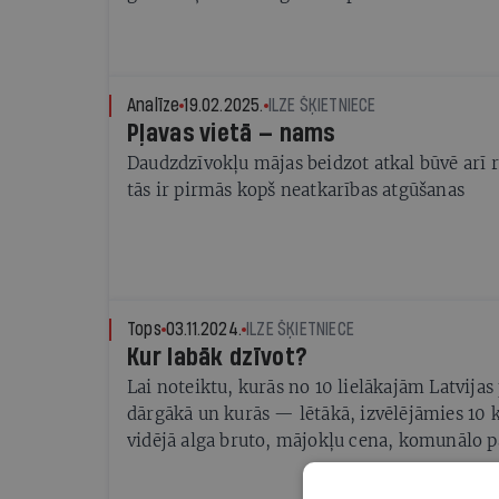
Analīze
19.02.2025.
ILZE ŠĶIETNIECE
Pļavas vietā — nams
Daudzdzīvokļu mājas beidzot atkal būvē arī 
tās ir pirmās kopš neatkarības atgūšanas
Tops
03.11.2024.
ILZE ŠĶIETNIECE
Kur labāk dzīvot?
Lai noteiktu, kurās no 10 lielākajām Latvijas
dārgākā un kurās — lētākā, izvēlējāmies 10 kr
vidējā alga bruto, mājokļu cena, komunālo p
Skaidrojām arī to, cik jāmaksā par braucienu
sabiedrisko transportu, teātra un kino biļeti,