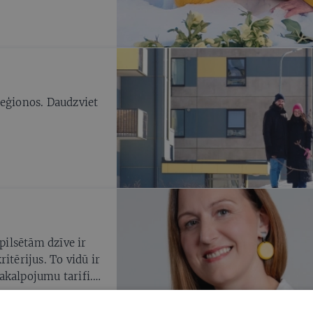
reģionos. Daudzviet
 pilsētām dzīve ir
itērijus. To vidū ir
akalpojumu tarifi.
 ar pilsētas
 ieeju peldbaseinā,