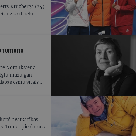
berts Krūzbergs (24)
cis uz šorttreku
fenomens
zne Nora Ikstena
ilgtu mūžu gan
dabas esmu vitāls
ies,» tā par sevi
kopš neatkarības
gs. Tomēr pie domes