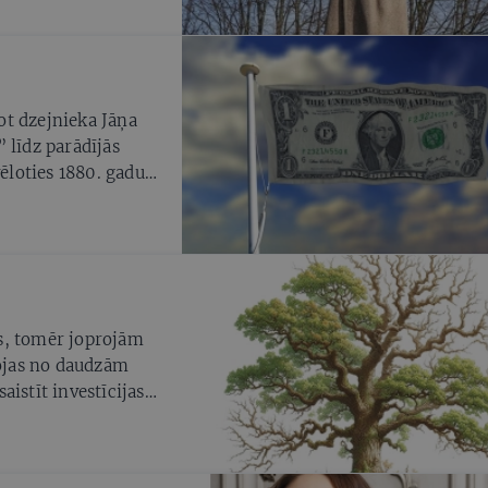
uridisku
. Jāņa Plepa vadībā
r. 680015023, ka
 «tiesību normā
oties, publiskajā
ot dzejnieka Jāņa
un pašvaldībai, ja
 līdz parādījās
 kritēriji,
ēloties 1880. gadus
iesību nav, bet
es vairāku oligarhu
ūras naftas
s, tomēr joprojām
dojas no daudzām
istīt investīcijas