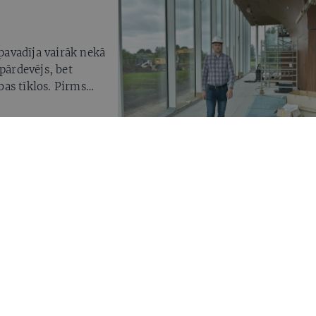
avadīja vairāk nekā
pārdevējs, bet
ības tīklos. Pirms
Ventspilī
aika izjūtu, bet