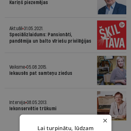
Kariņš piezemējas
Aktuāli
31.05.2021.
Speciālizlaidums: Pansionāti,
pandēmija un balto vīriešu privilēģijas
Veiksme
05.08.2015.
Iekausēs pat samteņu ziedus
Intervija
08.05.2013.
Iekonservētie trūkumi
×
Lai turpinātu, lūdzam