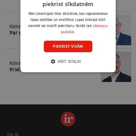
piekrist sīkdatnēm
Mēs izmantojam tikai sīkdatnes, kas nepieciešamas
lapas darbībai un analītikai. Lapas kreisajā stūrī
sīkdatņu
Komentārs
vienmēr var mainīt piekrišanu. Vairāk lasi
09.05.2012.
politikā.
Par valsts pašcieņu
PIEKRIST VISĀM
RĀDĪT DETAĻAS
Komentārs
10.01.2012.
Privilēģiju draudi
Par IR