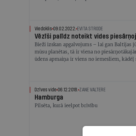
Viedoklis
09.02.2022.
EVITA STRODE
Vēzīši palīdz noteikt vides piesārņ
Bieži izskan apgalvojums – lai gan Baltijas j
mūsu planētas, tā ir viena no piesārņotākaj
ūdens apmaiņa ir viens no iemesliem, kādēļ 
ir sevišķi jutīga pret piesārņojumu.
Dzīves vide
06.12.2018.
ZANE VALTERE
Hamburga
Pilsēta, kurā ieelpot brīvību