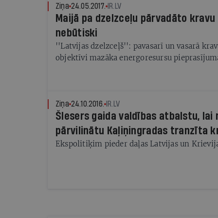
Ziņa
24.05.2017.
IR.LV
Maijā pa dzelzceļu pārvadāto kravu
nebūtiski
''Latvijas dzelzceļš'': pavasarī un vasarā kr
objektīvi mazāka energoresursu pieprasījum
Ziņa
24.10.2016.
IR.LV
Šlesers gaida valdības atbalstu, lai
pārvilinātu Kaļiņingradas tranzīta 
Ekspolitiķim pieder daļas Latvijas un Krie