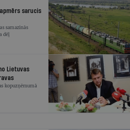
 apmērs sarucis
avas samazinās
a dēļ
 no Lietuvas
kravas
vijas kopuzņēmumā