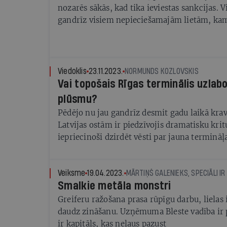
nozarēs sākās, kad tika ieviestas sankcijas. 
gandrīz visiem nepieciešamajām lietām, ka
tranzītvalsts, ir graudi. To pārvadāšanai izm
gan dzelzceļa satiksme, taču tranzīta ierobe
gana daudz problēmu.
Viedoklis
23.11.2023.
NORMUNDS KOZLOVSKIS
Vai topošais Rīgas terminālis uzlab
plūsmu?
Pēdējo nu jau gandrīz desmit gadu laikā kra
Latvijas ostām ir piedzīvojis dramatisku krit
iepriecinoši dzirdēt vēsti par jauna termināļ
kravu piesaistei. Kopš 2018. gada norit darbs
ro-ro kravu termināļa (optimizēts, lai nodro
efektīvu kuģošanas procesu) Riga Ropax Term
Veiksme
19.04.2023.
MĀRTIŅŠ GALENIEKS, SPECIĀLI IR
Smalkie metāla monstri
Greiferu ražošana prasa rūpīgu darbu, lielas 
daudz zināšanu. Uzņēmuma Bleste vadība ir p
ir kapitāls, kas neļaus pazust