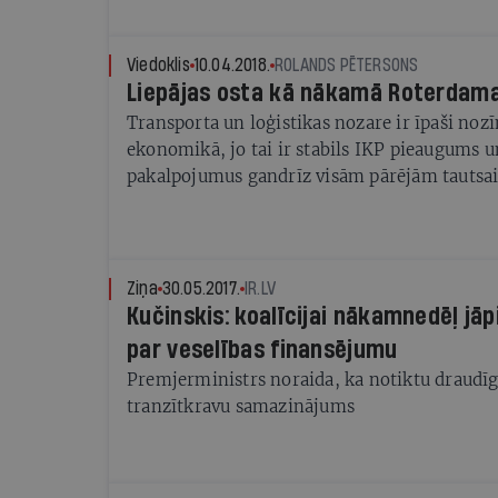
Mērsraga, Salacgrīvas, Rojas, Engures, Pāvil
osta.
Viedoklis
10.04.2018.
ROLANDS PĒTERSONS
Liepājas osta kā nākamā Roterdam
Transporta un loģistikas nozare ir īpaši noz
ekonomikā, jo tai ir stabils IKP pieaugums u
pakalpojumus gandrīz visām pārējām tauts
Ik gadu tiek uzsvērts, ka šī nozare jāatzīst p
jāsekmē tās attīstība, taču transporta un loģ
uzņēmumu pārstāvji cer uz daudz konkrētāk
risinājumiem.
Ziņa
30.05.2017.
IR.LV
Kučinskis: koalīcijai nākamnedēļ j
par veselības finansējumu
Premjerministrs noraida, ka notiktu draudīg
tranzītkravu samazinājums