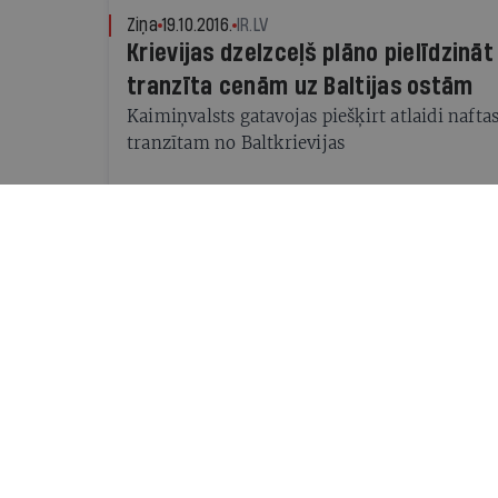
Ziņa
19.10.2016.
IR.LV
Krievijas dzelzceļš plāno pielīdzināt
tranzīta cenām uz Baltijas ostām
Kaimiņvalsts gatavojas piešķirt atlaidi nafta
tranzītam no Baltkrievijas
Ziņa
16.09.2016.
IR.LV
Satiksmes ministrijas atašejs Kriev
amatos ieceltais Filipovs
''Panorāma'' nesastop ZZS bīdīto amatperso
darba ieceres viņš tieši neatklāj
Komentārs
26.11.2014.
PAULS RAUDSEPS