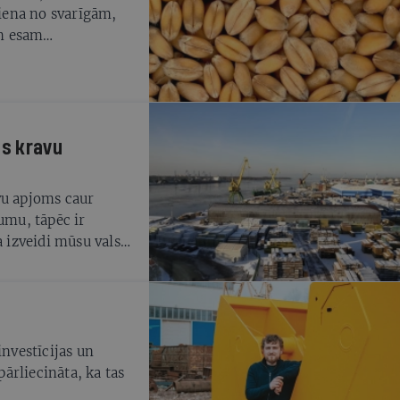
Viena no svarīgām,
m esam
antotas gan ostas,
žošana var radīt
os kravu
vu apjoms caur
umu, tāpēc ir
a izveidi mūsu valstī
 pie pasažieru un
šinātu ātru un
inal izveides Rīgā.
investīcijas un
ārliecināta, ka tas