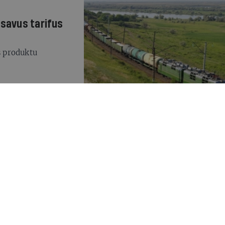
 savus tarifus
s produktu
ijā būs vairākos
nu darbavietā,