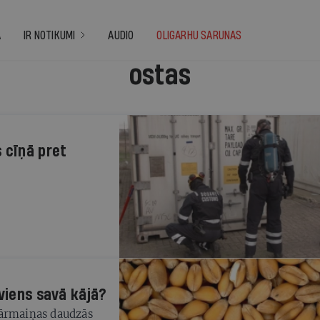
A
IR NOTIKUMI
AUDIO
OLIGARHU SARUNAS
ostas
 cīņā pret
āviens savā kājā?
Pārmaiņas daudzās