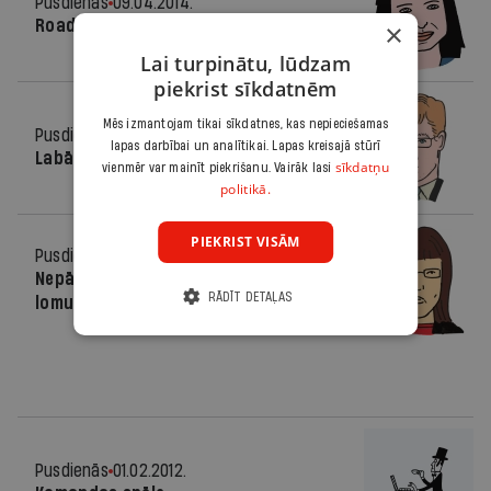
Pusdienās
09.04.2014.
Road movie un citi sižeti
×
Lai turpinātu, lūdzam
piekrist sīkdatnēm
Mēs izmantojam tikai sīkdatnes, kas nepieciešamas
Pusdienās
18.07.2012.
lapas darbībai un analītikai. Lapas kreisajā stūrī
Labāk vairs nevar
sīkdatņu
vienmēr var mainīt piekrišanu. Vairāk lasi
politikā.
PIEKRIST VISĀM
Pusdienās
21.03.2012.
Nepārspīlējiet mugurkaula unikālo
RĀDĪT DETAĻAS
lomu
Pusdienās
01.02.2012.