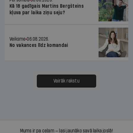
Kā 18 gadīgais Martins Bergšteins
kļuva par laika ziņu seju?
Veiksme
06.08.2026.
No vakances līdz komandai
Vairāk rakstu
Mums ir pa ceļam — lasi jaunāko savā laika joslā!