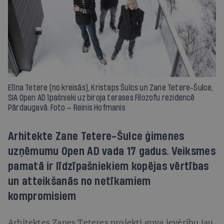
Elīna Tetere (no kreisās), Kristaps Šulcs un Zane Tetere-Šulce,
SIA Open AD īpašnieki uz biroja terases Filozofu rezidencē
Pārdaugavā. Foto — Reinis Hofmanis
Arhitekte Zane Tetere-Šulce ģimenes
uzņēmumu Open AD vada 17 gadus. Veiksmes
pamatā ir līdzīpašniekiem kopējas vērtības
un atteikšanās no netīkamiem
kompromisiem
Arhitektes Zanes Teteres projekti guva ievērību jau