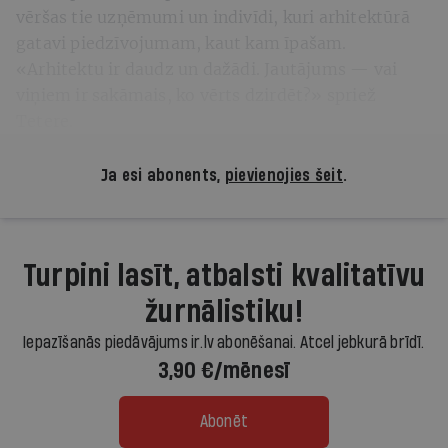
vēršas tie uzņēmumi un indivīdi, kuri arhitektūrā
gatavi piedzīvojumam, kaut kam īpašam.
«Arhitektu ir daudz un dažādi. Jautājums — vai
viņiem ir sakāmais, ko vērts dzirdēt?» spriež
Tetere.
Ja esi abonents,
pievienojies šeit
.
Turpini lasīt, atbalsti kvalitatīvu
žurnālistiku!
Iepazīšanās piedāvājums ir.lv abonēšanai. Atcel jebkurā brīdī.
3,90 €/mēnesī
Abonēt