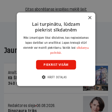
Citas abonēšanas iespējas meklē šeit
×
Lai turpinātu, lūdzam
piekrist sīkdatnēm
Mēs izmantojam tikai sīkdatnes, kas nepieciešamas
lapas darbībai un analītikai. Lapas kreisajā stūrī
sīkdatņu
vienmēr var mainīt piekrišanu. Vairāk lasi
Jaunākajā žurnālā
politikā.
PIEKRIST VISĀM
Analīze
06.08.2026.
RĀDĪT DETAĻAS
Kā Šlesera partija palika nesodīta par
340 000 vērtu reklāmas kampaņu
Redaktores sleja
06.08.2026.
Dinozaura triks