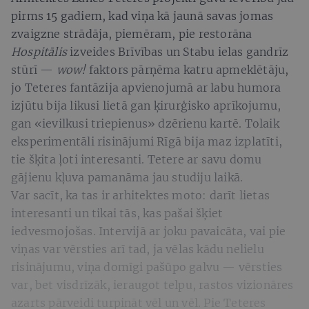
pirms 15 gadiem, kad viņa kā jaunā savas jomas
zvaigzne strādāja, piemēram, pie restorāna
Hospitālis
izveides Brīvības un Stabu ielas gandrīz
stūrī —
wow!
faktors pārņēma katru apmeklētāju,
jo Teteres fantāzija apvienojumā ar labu humora
izjūtu bija likusi lietā gan ķirurģisko aprīkojumu,
gan «ievilkusi triepienus» dzērienu kartē. Tolaik
eksperimentāli risinājumi Rīgā bija maz izplatīti,
tie šķita ļoti interesanti. Tetere ar savu domu
gājienu kļuva pamanāma jau studiju laikā.
Var sacīt, ka tas ir arhitektes moto: darīt lietas
interesanti un tikai tās, kas pašai šķiet
iedvesmojošas. Intervijā ar joku pavaicāta, vai pie
viņas var vērsties arī tad, ja vēlas kādu nelielu
risinājumu, viņa domīgi pašūpo galvu — vērsties
var, bet visdrīzāk, ieraugot telpu, rastos vizionāres
azarts pārveidi turpināt vēl un vēl. Pie Teteres