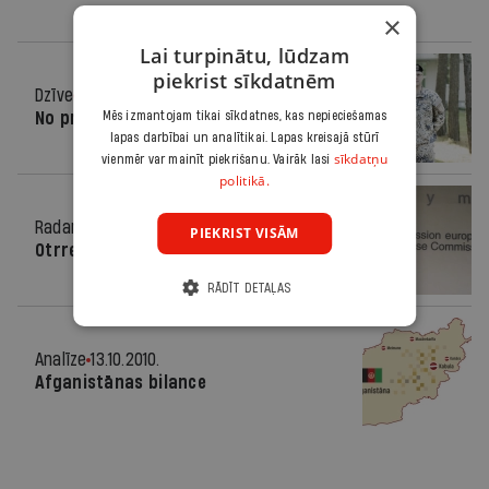
×
Lai turpinātu, lūdzam
piekrist sīkdatnēm
Dzīve
09.11.2011.
Mēs izmantojam tikai sīkdatnes, kas nepieciešamas
No prezidentes pie afgāņiem
lapas darbībai un analītikai. Lapas kreisajā stūrī
sīkdatņu
vienmēr var mainīt piekrišanu. Vairāk lasi
politikā.
Radars
21.12.2010.
PIEKRIST VISĀM
Otrreiz pārceļ aizdevēju misijas laiku
RĀDĪT DETAĻAS
Analīze
13.10.2010.
Afganistānas bilance