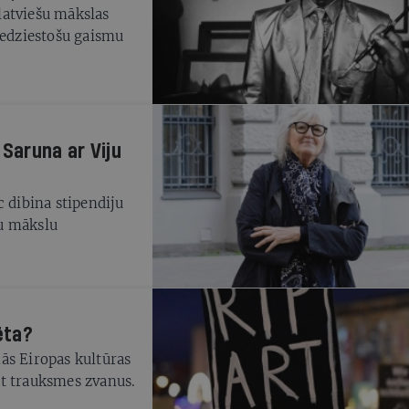
latviešu mākslas
nedziestošu gaismu
 Saruna ar Viju
c dibina stipendiju
u mākslu
ēta?
ās Eiropas kultūras
īt trauksmes zvanus.