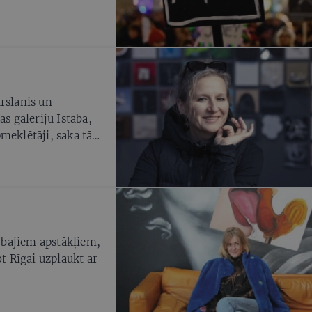
rslānis un
as galeriju Istaba,
meklētāji, saka tās
rbajiem apstākļiem,
ot Rīgai uzplaukt ar