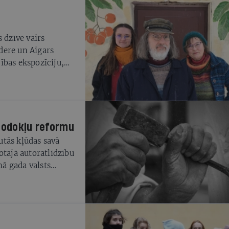
 dzīve vairs
dere un Aigars
ības ekspozīciju,
 gurķiem
 nodokļu reformu
autās kļūdas savā
otajā autoratlīdzību
ā gada valsts