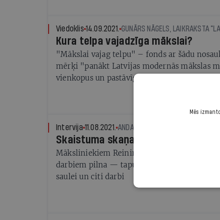
Viedoklis
14.09.2021.
GUNĀRS NĀGELS, LAIKRAKSTA "L
Kura telpa vajadzīga mākslai?
"Mākslai vajag telpu" – fonds ar šādu nosauk
mērķi "panākt Latvijas modernās mākslas muz
vienkopus un pastāvīgi izstādītu mākslas dar
1945. līdz 1991. gadam, un radītu pilnvērtīgu
Latvijas mākslas mantojumu".
Mēs izmantoj
Intervija
11.08.2021.
ANDA BURVE-ROZĪTE
Skaistuma skaņas
Māksliniekiem Reinim un Kristai Dzudzilo šī
darbiem pilna — tapusi opera Tagadne, izstā
saulei un citi darbi