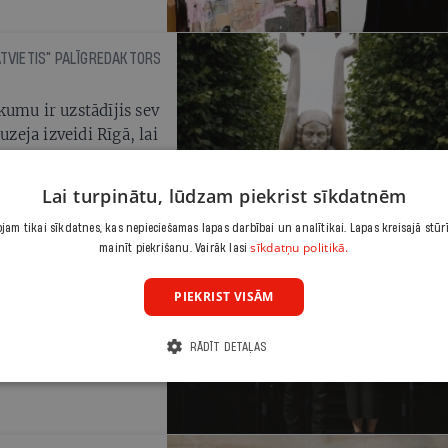
ATVIETIS" PALĪGREDAKTORS
umu ir uzstādījis sev
eja izveidi Rīgā, lai
bus, kas tapuši no
 priekšstatu par
Lai turpinātu, lūdzam piekrist sīkdatnēm
am tikai sīkdatnes, kas nepieciešamas lapas darbībai un analītikai. Lapas kreisajā stūr
sīkdatņu politikā.
mainīt piekrišanu. Vairāk lasi
PIEKRIST VISĀM
 vasara ir radošiem
de Pieskarties
RĀDĪT DETAĻAS