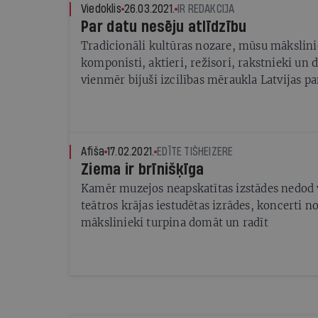
Viedoklis
26.03.2021.
IR REDAKCIJA
Par datu nesēju atlīdzību
Tradicionāli kultūras nozare, mūsu mākslini
komponisti, aktieri, režisori, rakstnieki un dz
vienmēr bijuši izcilības mēraukla Latvijas
starptautiskajā un vietējā līmenī, vienmēr bi
sabiedrībai – mēs varam, mēs spējam, un m
līmenī. Mūsu izcilās izrādes, lieliskā mūzik
Dziesmusvētki vienmēr nesuši Latvijas vārdu 
Afiša
17.02.2021.
EDĪTE TIŠHEIZERE
valdības un valdošo partiju attieksme pret ku
Ziema ir brīnišķīga
nozari un radošo industriju ir viens no gal
Kamēr muzejos neapskatītas izstādes nedod 
rādītājiem tam, kā tiek īstenota valsts politik
teātros krājas iestudētas izrādes, koncerti no
pašreizējās valsts vadības izpratne par Latvij
mākslinieki turpina domāt un radīt
un kultūru, kas ir tās daļa. Tieši kultūra ir p
atšķir Latviju no citām valstīm.