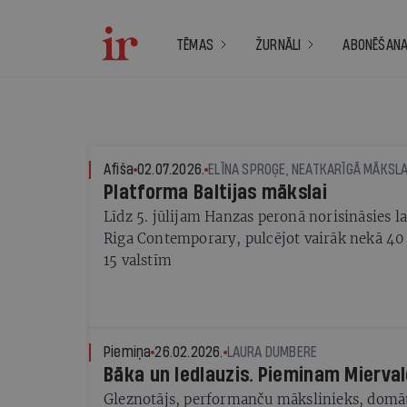
TĒMAS
ŽURNĀLI
ABONĒŠAN
Afiša
02.07.2026.
Platforma Baltijas mākslai
Līdz 5. jūlijam Hanzas peronā norisināsies 
Riga Contemporary, pulcējot vairāk nekā 40 
15 valstīm
Piemiņa
26.02.2026.
LAURA DUMBERE
Bāka un ledlauzis. Pieminam Miervald
Gleznotājs, performanču mākslinieks, domāt