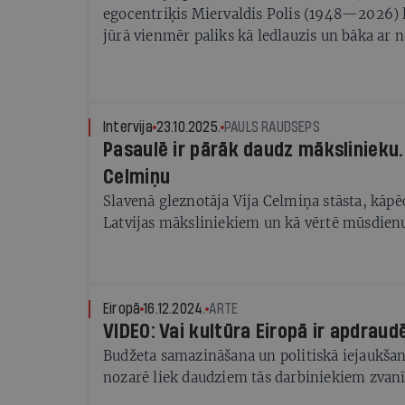
egocentriķis Miervaldis Polis (1948—2026) 
jūrā vienmēr paliks kā ledlauzis un bāka ar 
Intervija
23.10.2025.
PAULS RAUDSEPS
Pasaulē ir pārāk daudz mākslinieku.
Celmiņu
Slavenā gleznotāja Vija Celmiņa stāsta, kāpē
Latvijas māksliniekiem un kā vērtē mūsdien
Eiropā
16.12.2024.
ARTE
VIDEO: Vai kultūra Eiropā ir apdraud
Budžeta samazināšana un politiskā iejaukšan
nozarē liek daudziem tās darbiniekiem zvan