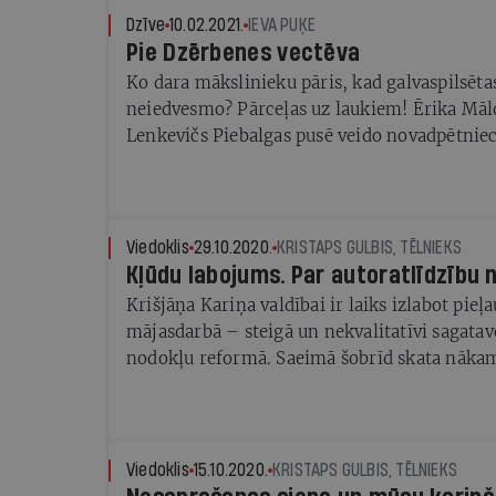
Dzīve
10.02.2021.
IEVA PUĶE
Pie Dzērbenes vectēva
Ko dara mākslinieku pāris, kad galvaspilsētas
neiedvesmo? Pārceļas uz laukiem! Ērika Māl
Lenkevičs Piebalgas pusē veido novadpētniec
izdod grāmatas un ražo papīru no sēnēm un
Viedoklis
29.10.2020.
KRISTAPS GULBIS, TĒLNIEKS
Kļūdu labojums. Par autoratlīdzību
Krišjāņa Kariņa valdībai ir laiks izlabot pieļ
mājasdarbā – steigā un nekvalitatīvi sagatav
nodokļu reformā. Saeimā šobrīd skata nākam
budžeta paketi, kurā iekļauta arī šī reforma.
Viedoklis
15.10.2020.
KRISTAPS GULBIS, TĒLNIEKS