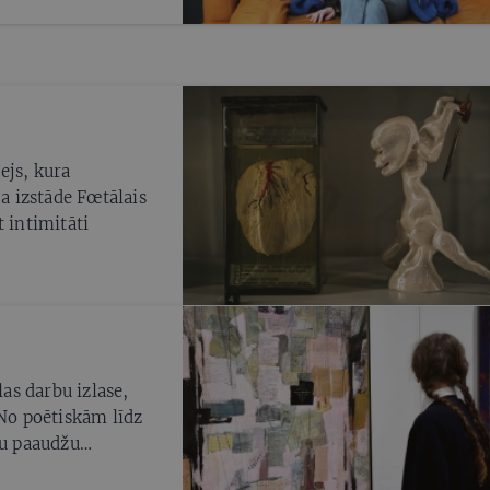
ejs, kura
ja izstāde Fœtālais
 intimitāti
as darbu izlase,
 No poētiskām līdz
du paaudžu