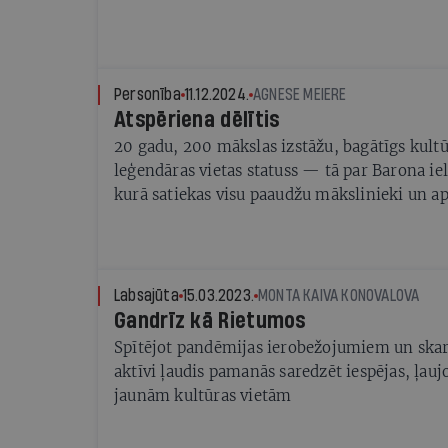
Personība
11.12.2024.
AGNESE MEIERE
Atspēriena dēlītis
20 gadu, 200 mākslas izstāžu, bagātīgs kultū
leģendāras vietas statuss — tā par Barona iel
kurā satiekas visu paaudžu mākslinieki un ap
dibinātāja Linda Lūse
Labsajūta
15.03.2023.
MONTA KAIVA KONOVALOVA
Gandrīz kā Rietumos
Spītējot pandēmijas ierobežojumiem un ska
aktīvi ļaudis pamanās saredzēt iespējas, ļauj
jaunām kultūras vietām