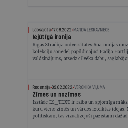
Labsajūta
17.08.2022.
MARIJA LESKAVNIECE
Iejūtīgā ironija
Rīgas Stradiņa universitātes Anatomijas muz
kolekciju šonedēļ papildinājusi Padija Hārtli
valdzinājums, atsedz cilvēka dabu, saglabājot
Recenzija
09.02.2022.
VERONIKA VIĻUMA
Zīmes un nozīmes
Izstāde ES_TEXT ir raiba un apjomīga māksl
kuru vieno zīmēs un vārdos izteiktas idejas.
politiskām, tās vizualizējuši pazīstami dažā
mākslinieki