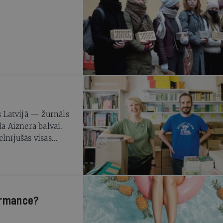
 Latvijā — žurnāls
la Aiznera balvai.
lnījušās visas
formance?