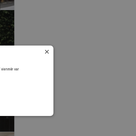
×
ī vienmēr var