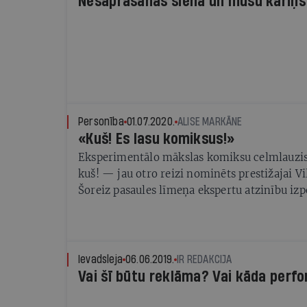
Nesaprašanas siena un mūsu kariņš
Personība
01.07.2020.
ALISE MARKĀNE
«Kuš! Es lasu komiksus!»
Eksperimentālo mākslas komiksu celmlauzis
kuš! — jau otro reizi nominēts prestižajai Vi
Šoreiz pasaules līmeņa ekspertu atzinību izpe
četras pērn izdotās antoloģijas
Ievadsleja
06.06.2019.
IR REDAKCIJA
Vai šī būtu reklāma? Vai kāda per