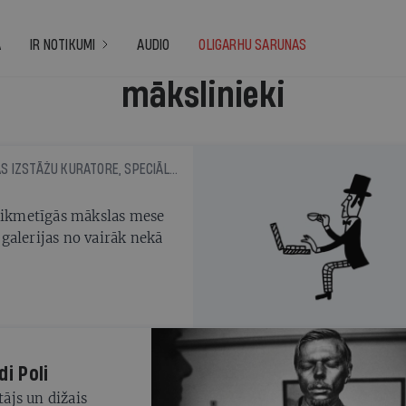
A
IR NOTIKUMI
AUDIO
OLIGARHU SARUNAS
mākslinieki
ELĪNA SPROĢE, NEATKARĪGĀ MĀKSLAS IZSTĀŽU KURATORE, SPECIĀLI IR
laikmetīgās mākslas mese
galerijas no vairāk nekā
i Poli
ājs un dižais