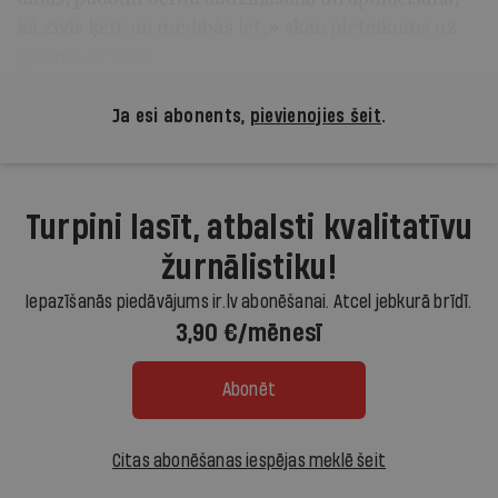
kā zivis ķert un medībās iet,» skan pieteikums uz
grāmatas vāka.
Ja esi abonents,
pievienojies šeit
.
Turpini lasīt, atbalsti kvalitatīvu
žurnālistiku!
Iepazīšanās piedāvājums ir.lv abonēšanai. Atcel jebkurā brīdī.
3,90 €/mēnesī
Abonēt
Citas abonēšanas iespējas meklē šeit