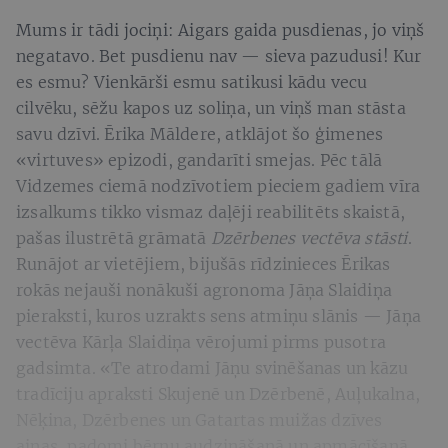
Mums ir tādi jociņi: Aigars gaida pusdienas, jo viņš
negatavo. Bet pusdienu nav — sieva pazudusi! Kur
es esmu? Vienkārši esmu satikusi kādu vecu
cilvēku, sēžu kapos uz soliņa, un viņš man stāsta
savu dzīvi. Ērika Māldere, atklājot šo ģimenes
«virtuves» epizodi, gandarīti smejas. Pēc tālā
Vidzemes
ciemā nodzīvotiem pieciem gadiem vīra
izsalkums tikko vismaz daļēji reabilitēts skaistā,
pašas ilustrētā grāmatā
Dzērbenes vectēva stāsti
.
Runājot ar vietējiem, bijušās rīdzinieces Ērikas
rokās nejauši nonākuši agronoma Jāņa Slaidiņa
pieraksti, kuros uzrakts sens atmiņu slānis — Jāņa
vectēva Kārļa Slaidiņa vērojumi pirms pusotra
gadsimta. «Te atrodami Jāņu svinēšanas un kāzu
tradīciju apraksti Skujenē un Dzērbenē, Auļukalna,
Nēķina, Dzērbenes un Gatartas muižas dzīves
ainas, padomi bērnu audzināšanā un apmācīšanā,