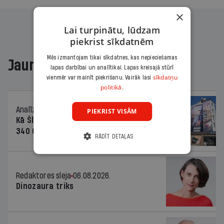
×
Lai turpinātu, lūdzam
piekrist sīkdatnēm
Mēs izmantojam tikai sīkdatnes, kas nepieciešamas
Jaunākajā žurnālā
lapas darbībai un analītikai. Lapas kreisajā stūrī
sīkdatņu
vienmēr var mainīt piekrišanu. Vairāk lasi
politikā.
Analīze
06.08.2026.
PIEKRIST VISĀM
Kā Šlesera partija palika nesodīta par
340 000 vērtu reklāmas kampaņu
RĀDĪT DETAĻAS
Redaktores sleja
06.08.2026.
Dinozaura triks