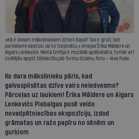
«Kā ir diviem māksliniekiem dzīvot kopā? Tas ir grūti, bet
pietiekami saistoši, lai to turpinātu,» smejas Ērika Māldere un
Aigars Lenkevičs. Meita Emīlija ir muzikāli apdāvināta, tomēr arī
izvēlējās apgūt tēlniecību jeb formu dizainu. Foto — Ieva Puķe
Ko dara mākslinieku pāris, kad
galvaspilsētas dzīve vairs neiedvesmo?
Pārceļas uz laukiem! Ērika Māldere un Aigars
Lenkevičs Piebalgas pusē veido
novadpētniecības ekspozīciju, izdod
grāmatas un ražo papīru no sēnēm un
gurķiem