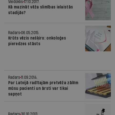
Viedoklis
17.10.2017.
Kā mazināt vēža slimības ielaistās
stadijās?
Radars
06.05.2015.
Krūts vēzis nešķiro: onkoloģes
pieredzes stāsts
Radars
11.09.2014.
Par Latvijā radītajām pretvēža zālēm
mūsu pacienti un ārsti var tikai
sapņot
Radars
30.10.2013.