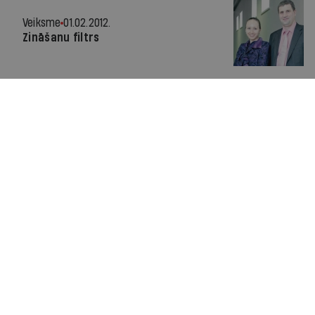
Veiksme
01.02.2012.
Zināšanu filtrs
Par IR
Manifests
Ētikas kodekss
Pakalpojumu sniegšanas noteikumi