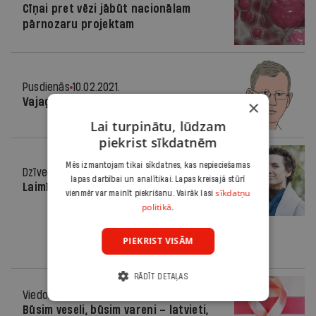
Cīņai pret vēzi jābūt nacionālam
pārnozaru projektam
Pusdienās
10.02.2021.
Vajag rezultātu!
×
Lai turpinātu, lūdzam
piekrist sīkdatnēm
Mēs izmantojam tikai sīkdatnes, kas nepieciešamas
Dzīve
21.10.2020.
lapas darbībai un analītikai. Lapas kreisajā stūrī
Laimīgās rētas
sīkdatņu
vienmēr var mainīt piekrišanu. Vairāk lasi
politikā.
PIEKRIST VISĀM
RĀDĪT DETAĻAS
Viedoklis
23.09.2020.
Būsim veseli, būsim vareni – latvieti,