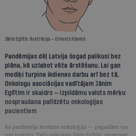
Jānis Eglītis. Ilustrācija — Ernests Kļaviņš
Pandēmijas dēļ Latvija šogad palikusi bez
plāna, kā uzlabot vēža ārstēšanu. Lai gan
mediķi turpina ikdienas darbu arī bez tā,
Onkologu asociācijas vadītājam Jānim
Eglītim ir skaidrs — izpildāmu valsts mērķu
nospraušana palīdzētu onkoloģijas
pacientiem
Kā pandēmija ietekmē onkoloģiju — pagaidām tas
nav izpētīts. Taču onkologs Jānis Eglītis, pieņemot