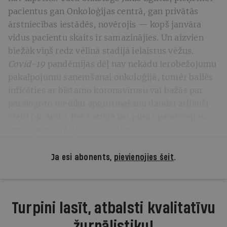
pacientus gan Onkoloģijas centrā, gan privātās
ārstniecības iestādēs, novērojis — kopš janvāra
vidus pacientu skaits ir samazinājies. Un aizvien
biežāk viņš redz vēlīnā stadijā ielaistus vēžus.
Covid-19
pandēmijas dēļ nav nekādu ierobežojumu
pakalpojumu saņemšanai onkoloģijā, tomēr bailēs
inficēties ar bīstamo koronavīrusu vai bažās par
pārslogoto mediķu apgrūtināšanu daudzi atlikuši
vizīti pie ārsta. Bet Latvijā jau pirms pandēmijas
trešdaļa vēžu bija atklāti vēlīni.
Ja esi abonents,
pievienojies šeit
.
Turpini lasīt, atbalsti kvalitatīvu
žurnālistiku!