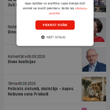
lapas darbībai un analītikai. Lapas kreisajā stūrī
340 000 vērtu reklāmas kampaņu
sīkdatņu
vienmēr var mainīt piekrišanu. Vairāk lasi
politikā.
PIEKRIST VISĀM
Redaktores sleja
06.08.2026.
Dinozaura triks
RĀDĪT DETAĻAS
Komentārs
06.08.2026.
Divas koalīcijas
Tēma
06.08.2026.
Policists cietumā, skolotājs – kapos.
Reibuma cena Priekulē