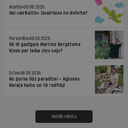
Analīze
06.08.2026.
Vai «airBaltic» izvairīsies no defolta?
Personība
06.08.2026.
Kā 18 gadīgais Martins Bergšteins
kļuva par laika ziņu seju?
Dzīve
06.08.2026.
No purva līdz paradīzei – Aglonas
Karaļa kalns un tā radītāji
Vairāk rakstu