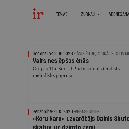
TĒMAS
ŽURNĀLI
ABONĒŠAN
Recenzija
28.05.2026.
JĀNIS ŽILDE, ŽURNĀLISTS UN M
Vairs neslēpšos ēnās
Grupas The Sound Poets jaunais ieraksts — 
melodisks poproks
Personība
21.05.2026.
AGNESE MEIERE
«Koru karu» uzvarētājs Dainis Skute
skatuvi un dzimto zemi