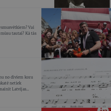
iesmusvētkiem? Vai
 mūsu tautai? Kā tās
enu no diviem koru
skatē netiek
mainīt Latvijas
ēnesi pirms
 vērtējumu gan deju
u svētku