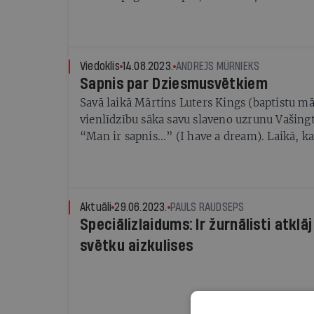
sākumā nav ticējuši, ka viņš varētu būt labs 
Viedoklis
14.08.2023.
ANDREJS MŪRNIEKS
Sapnis par Dziesmusvētkiem
Savā laikā Mārtins Luters Kings (baptistu māc
vienlīdzību sāka savu slaveno uzrunu Vašing
“Man ir sapnis...” (I have a dream). Laikā, 
nesen beigušies un pirmais emociju vilnis no
vērts nedaudz pasapņot, lai kaut ko labu no
dalībniekiem un organizatoriem. Iztēlosimie
notikt Dziesmusvētkiem, ņemot vērā savu un
Aktuāli
29.06.2023.
PAULS RAUDSEPS
pieredzi, idejas un pamanītās nepilnības!
Speciālizlaidums: Ir žurnālisti atkl
svētku aizkulises