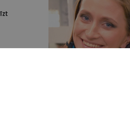
īzt
oru olimpiādē
"Mārupe" - konkursā