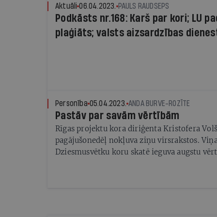
koncepcijām. Tās ir tikai dažas no problēmā
Aktuāli
06.04.2023.
PAULS RAUDSEPS
skārušas XXVII Vispārējo latviešu Dziesmu s
Podkāsts nr.168: Karš par kori; LU 
svētku sagatavošanas procesu.
plaģiāts; valsts aizsardzības dienes
sākums
Personība
05.04.2023.
ANDA BURVE-ROZĪTE
Pastāv par savām vērtībām
Rīgas projektu kora diriģenta Kristofera Vol
pagājušonedēļ nokļuva ziņu virsrakstos. Viņa
Dziesmusvētku koru skatē ieguva augstu vērt
liegumu piedalīties koru karos. Viņš žūrijas