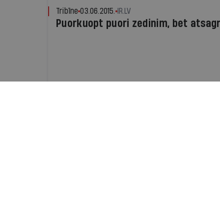
Tribīne
03.06.2015.
IR.LV
Puorkuopt puori zedinim, bet atsagr
Radars
21.07.2013.
IR.LV
"Swedbank" koris triumfē Eiropas k
Otrs kolektīvs no Latvijas - jauktais koris 
"Austrian Open" ieguva sudraba godalgu
Tēma
28.06.2013.
IEVA ALBERTE