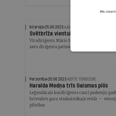
Mēs izmantoj
Intervija
25.06.2023.
LAURA DUMBERE
Svētbrīža vientulība
Virsdiriģents Māris Sirmais runā par svētkie
savu diriģenta patieso misiju
Personība
25.06.2023.
EDĪTE TIŠHEIZERE
Haralda Medņa trīs Gaismas pilis
Leģendārais kordiriģents cauri padomju gad
brīvvalsts garu visskaistākajā veidā — vienoj
pilnības