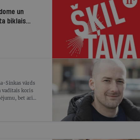
m, kas šogad
vētku un XVII Deju
padome un
ta biklais
ša-Sinkas vārds
 vadītais koris
ējumu, bet arī
 lēmumu apstrīdēja