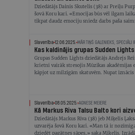
Dziedātājs Dainis Skutelis (38) ar Preiļu Pur
šovā Koru kari. «Emocijas būs vēl ilgam laik
tikpat daudz emociju sniedz darbs paša saim
vienu kāju stāvu uz skatuves, ar otru — uz 
Slavenība
12.06.2025.
MĀRTIŅŠ GALENIEKS, SPECIĀLI I
Kas kaldinājis grupas Sudden Ligh
Grupas Sudden Lights dziedātājs Andrejs Rei
krietni vairāk stresojis Mūzikas akadēmijas
kāpjot uz milzīgām skatuvēm. Nupat iznācis 
albums Īsas vasaras, garas ziemas
Slavenība
08.05.2025.
AGNESE MEIERE
Kā Markus Riva Talsu Balto kori aizv
Dziedātājs Markus Riva (38) jeb Miķelis Ļaksa
uzvarēja šovā Koru kari. «Man tā ir nozīmīga
dziedēt pagātnes sāpes,» saka Miķelis. Izrādā