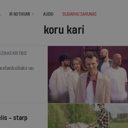
A
IR NOTIKUMI
AUDIO
OLIGARHU SARUNAS
koru kari
ŪZIKAS KRITIĶIS
melanholisks un
lis – starp