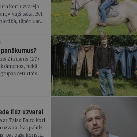
pura kori uzvarēja
am,» viņš saka. Bet
niecībā, tāpēc «ar
zemes»
R
ts panākumus?
nis Zitmanis (27)
 eksāmenos, nekā
grupas ceturtais
eda līdz uzvarai
 ar Talsu Balto kori
 uzvara, kas palīdz
s, pat paša koristi