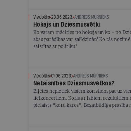
Viedoklis
23.06.2023.
ANDREJS MŪRNIEKS
Hokejs un Dziesmusvētki
Ko varam mācīties no hokeja un ko - no Dz
abas parādības var salīdzināt? Ko tās nozīmē
saistītas ar politiku?
Viedoklis
01.06.2023.
ANDREJS MŪRNIEKS
Netaisnības Dziesmusvētkos?
Biļetes nepietiek visiem koristiem pat uz vi
lielkoncertiem. Koris ar labiem rezultātiem 
pielaists “koru karos”. Bezatbildīga prasība 
Nacionālās kultūras centra (LNKC) vadību m
Dziesmusvētkiem. Aizdomas par neobjektīvu
kolektīvu, gan koru skatēs. Konflikti par dej