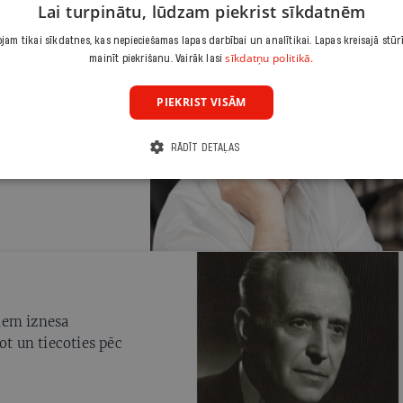
Lai turpinātu, lūdzam piekrist sīkdatnēm
am tikai sīkdatnes, kas nepieciešamas lapas darbībai un analītikai. Lapas kreisajā stūr
sīkdatņu politikā.
mainīt piekrišanu. Vairāk lasi
PIEKRIST VISĀM
m kā svētbrīdi un
RĀDĪT DETAĻAS
iem iznesa
ot un tiecoties pēc