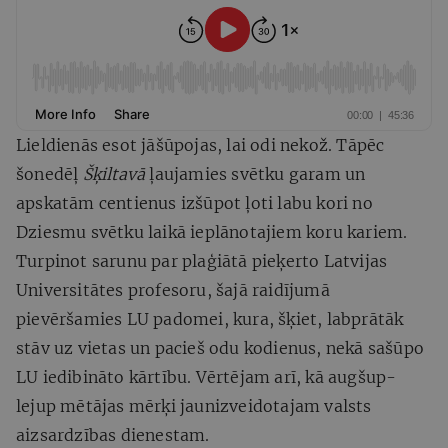
Lieldienās esot jāšūpojas, lai odi nekož. Tāpēc
šonedēļ
Šķiltavā
ļaujamies svētku garam un
apskatām centienus izšūpot ļoti labu kori no
Dziesmu svētku laikā ieplānotajiem koru kariem.
Turpinot sarunu par plaģiātā pieķerto Latvijas
Universitātes profesoru, šajā raidījumā
pievēršamies LU padomei, kura, šķiet, labprātāk
stāv uz vietas un pacieš odu kodienus, nekā sašūpo
LU iedibināto kārtību. Vērtējam arī, kā augšup-
lejup mētājas mērķi jaunizveidotajam valsts
aizsardzības dienestam.