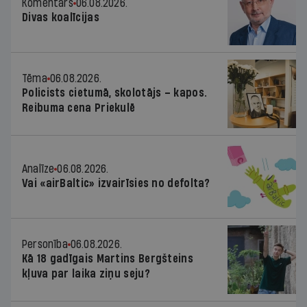
Komentārs
06.08.2026.
Divas koalīcijas
Tēma
06.08.2026.
Policists cietumā, skolotājs – kapos.
Reibuma cena Priekulē
Analīze
06.08.2026.
Vai «airBaltic» izvairīsies no defolta?
Personība
06.08.2026.
Kā 18 gadīgais Martins Bergšteins
kļuva par laika ziņu seju?