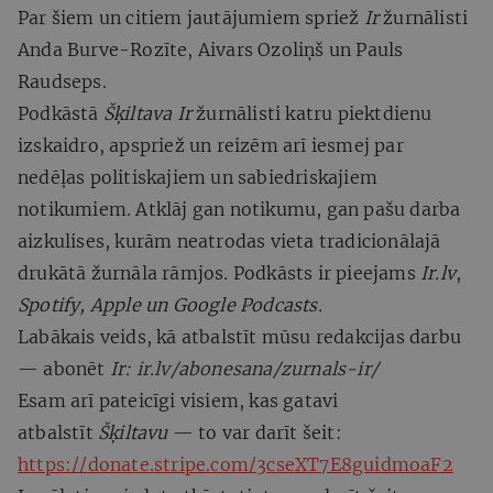
Par šiem un citiem jautājumiem spriež
Ir
žurnālisti
Anda Burve-Rozīte, Aivars Ozoliņš un Pauls
Raudseps.
Podkāstā
Šķiltava
Ir
žurnālisti katru piektdienu
izskaidro, apspriež un reizēm arī iesmej par
nedēļas politiskajiem un sabiedriskajiem
notikumiem. Atklāj gan notikumu, gan pašu darba
aizkulises, kurām neatrodas vieta tradicionālajā
drukātā žurnāla rāmjos. Podkāsts ir pieejams
Ir.lv
,
Spotify, Apple un Google Podcasts.
Labākais veids, kā atbalstīt mūsu redakcijas darbu
— abonēt
Ir:
ir.lv/abonesana/zurnals-ir/
Esam arī pateicīgi visiem, kas gatavi
atbalstīt
Šķiltavu
— to var darīt šeit:
https://donate.stripe.com/3cseXT7E8guidmoaF2