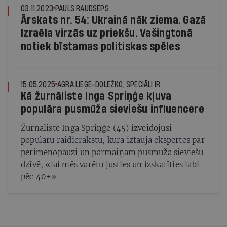
03.11.2023
PAULS RAUDSEPS
Ārskats nr. 54: Ukrainā nāk ziema. Gazā
Izraēla virzās uz priekšu. Vašingtonā
notiek bīstamas politiskas spēles
15.05.2025
AGRA LIEĢE-DOLEŽKO, SPECIĀLI IR
Kā žurnāliste Inga Spriņģe kļuva
populāra pusmūža sieviešu influencere
Žurnāliste Inga Spriņģe (45) izveidojusi
populāru raidierakstu, kurā iztaujā ekspertes par
perimenopauzi un pārmaiņām pusmūža sieviešu
dzīvē, «lai mēs varētu justies un izskatīties labi
pēc 40+»