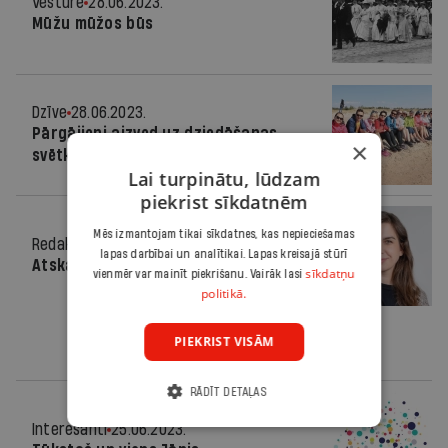
Vēsture
28.06.2023.
Mūžu mūžos būs
Dzīve
28.06.2023.
Pārgājieni aizved uz dziedāšanas
×
svētkiem
Lai turpinātu, lūdzam
piekrist sīkdatnēm
Mēs izmantojam tikai sīkdatnes, kas nepieciešamas
Redaktores sleja
25.06.2023.
lapas darbībai un analītikai. Lapas kreisajā stūrī
Atskaites punkts
sīkdatņu
vienmēr var mainīt piekrišanu. Vairāk lasi
politikā.
PIEKRIST VISĀM
RĀDĪT DETAĻAS
Interesanti
25.06.2023.