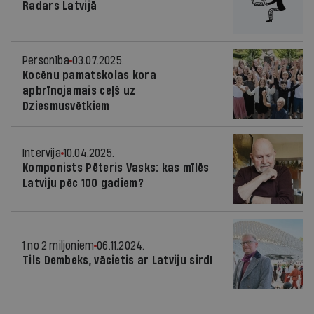
Radars Latvijā
Personība
03.07.2025.
Kocēnu pamatskolas kora
apbrīnojamais ceļš uz
Dziesmusvētkiem
Intervija
10.04.2025.
Komponists Pēteris Vasks: kas mīlēs
Latviju pēc 100 gadiem?
1 no 2 miljoniem
06.11.2024.
Tils Dembeks, vācietis ar Latviju sirdī