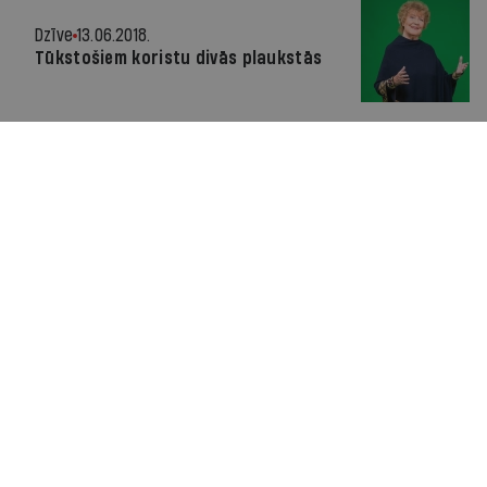
Dzīve
13.06.2018.
Tūkstošiem koristu divās plaukstās
1 no 2 miljoniem
04.10.2017.
Ivars Štubis, ieskaņojis 100 tautas­
dziesmu
Radars
08.05.2015.
Piektdien Jāņa baznīcā Karla
Dženkinsa skaņdarba "Mesa mieram"
pirmatskaņojums