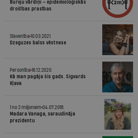
Burvju vārdiņi – epidemioloģiskās
drošības prasības
Slavenība
10.03.2021.
Dzeguzes balss vēstnese
Personība
16.12.2020.
Kā man pagāja šis gads. Sigvards
Kļava
1 no 2 miljoniem
04.07.2018.
Madara Vanaga, saraudināja
prezidentu