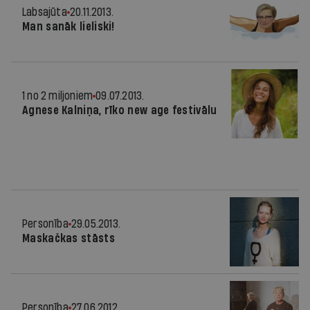
Labsajūta
20.11.2013.
Man sanāk lieliski!
1 no 2 miljoniem
09.07.2013.
Agnese Kalniņa, rīko new age festivālu
Personība
29.05.2013.
Maskačkas stāsts
Personība
27.06.2012.