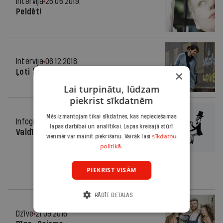
Intervija
26.06.2019.
Peldēt!
Intervija
06.12.2018.
Ļoti labā dzīves posmā
×
Lai turpinātu, lūdzam
piekrist sīkdatnēm
Mēs izmantojam tikai sīkdatnes, kas nepieciešamas
Infografika
17.10.2018.
lapas darbībai un analītikai. Lapas kreisajā stūrī
Valdības lietas
sīkdatņu
vienmēr var mainīt piekrišanu. Vairāk lasi
politikā.
PIEKRIST VISĀM
RĀDĪT DETAĻAS
Dzīve
21.09.2016.