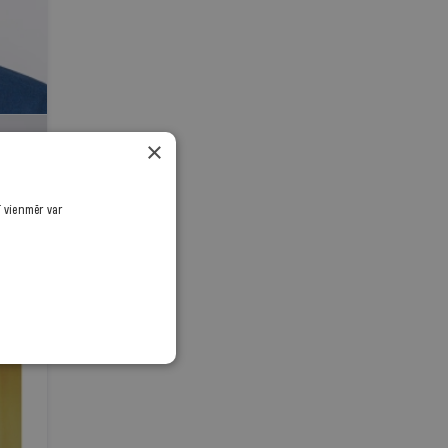
×
ī vienmēr var