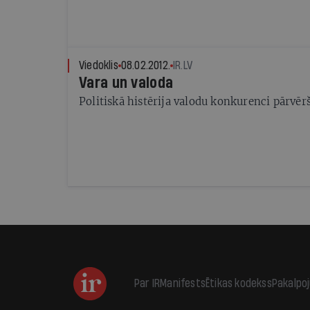
Viedoklis
08.02.2012.
IR.LV
Vara un valoda
Politiskā histērija valodu konkurenci pārvērš
Par IR
Manifests
Ētikas kodekss
Pakalpo