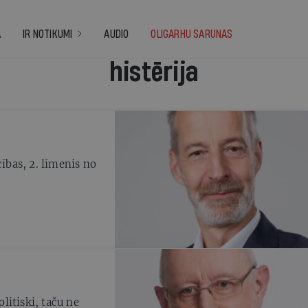
A
IR NOTIKUMI
AUDIO
OLIGARHU SARUNAS
histērija
cības, 2. līmenis no
litiski, taču ne