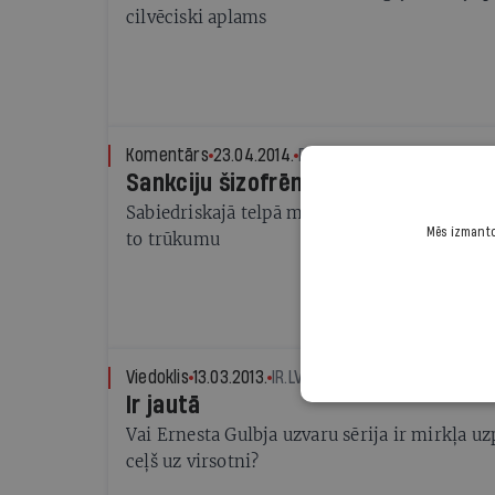
cilvēciski aplams
Komentārs
23.04.2014.
PAULS RAUDSEPS
Sankciju šizofrēnija
Sabiedriskajā telpā mijas histērija par sankc
Mēs izmantoj
to trūkumu
Viedoklis
13.03.2013.
IR.LV
Ir jautā
Vai Ernesta Gulbja uzvaru sērija ir mirkļa uz
ceļš uz virsotni?