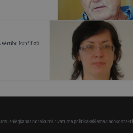
 vērtību konfliktā
jumu sniegšanas noteikumi
Privātuma politika
Reklāma
Ziedo
Kontakti