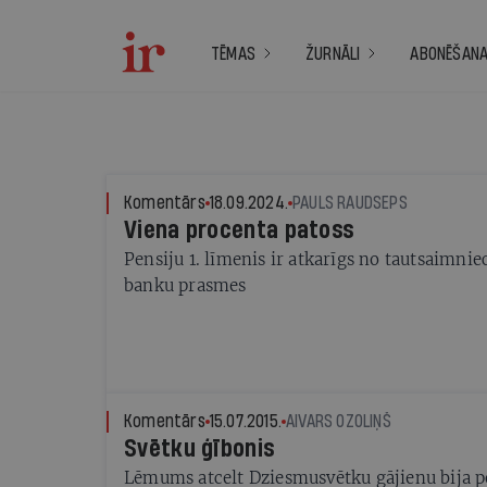
TĒMAS
ŽURNĀLI
ABONĒŠAN
Komentārs
18.09.2024.
PAULS RAUDSEPS
Viena procenta patoss
Pensiju 1. līmenis ir atkarīgs no tautsaimnie
banku prasmes
Komentārs
15.07.2015.
AIVARS OZOLIŅŠ
Svētku ģībonis
Lēmums atcelt Dziesmusvētku gājienu bija po