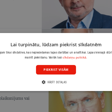
Lai turpinātu, lūdzam piekrist sīkdatnēm
ijām ar paranoju par
am tikai sīkdatnes, kas nepieciešamas lapas darbībai un analītikai. Lapas kreisajā stūr
sīkdatņu politikā.
mainīt piekrišanu. Vairāk lasi
PIEKRIST VISĀM
RĀDĪT DETAĻAS
plaiksnījums vai