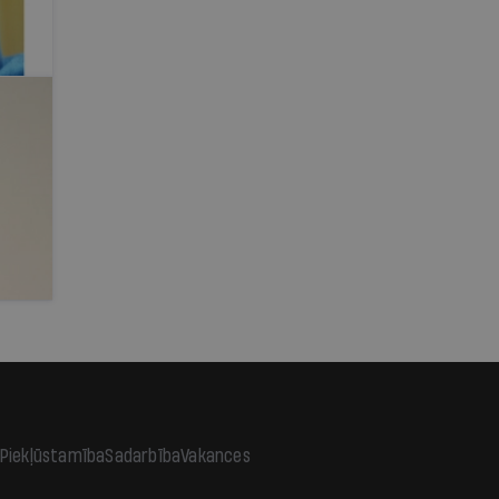
Piekļūstamība
Sadarbība
Vakances