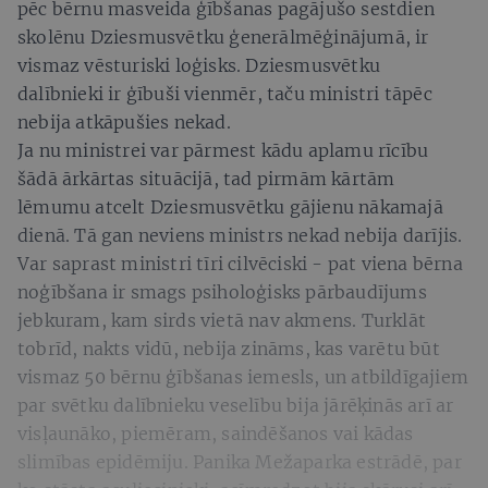
pēc bērnu masveida ģībšanas pagājušo sestdien
skolēnu Dziesmusvētku ģenerālmēģinājumā, ir
vismaz vēsturiski loģisks. Dziesmusvētku
dalībnieki ir ģībuši vienmēr, taču ministri tāpēc
nebija atkāpušies nekad.
Ja nu ministrei var pārmest kādu aplamu rīcību
šādā ārkārtas situācijā, tad pirmām kārtām
lēmumu atcelt Dziesmusvētku gājienu nākamajā
dienā. Tā gan neviens ministrs nekad nebija darījis.
Var saprast ministri tīri cilvēciski - pat viena bērna
noģībšana ir smags psiholoģisks pārbaudījums
jebkuram, kam sirds vietā nav akmens. Turklāt
tobrīd, nakts vidū, nebija zināms, kas varētu būt
vismaz 50 bērnu ģībšanas iemesls, un atbildīgajiem
par svētku dalībnieku veselību bija jārēķinās arī ar
visļaunāko, piemēram, saindēšanos vai kādas
slimības epidēmiju. Panika Mežaparka estrādē, par