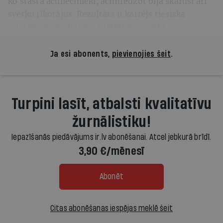
ko stāsta aculiecinieki, acīmredzot bija skārusi arī
svētku rīkotājus. Rezultāts ir kārtējs tiesiska
relatīvisma gadījums, turklāt masveidā.
Ja esi abonents,
pievienojies šeit
.
Turpini lasīt, atbalsti kvalitatīvu
žurnālistiku!
Iepazīšanās piedāvājums ir.lv abonēšanai. Atcel jebkurā brīdī.
3,90 €/mēnesī
Abonēt
Citas abonēšanas iespējas meklē šeit