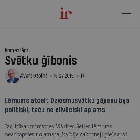
Komentārs
Svētku ģībonis
Aivars Ozoliņš
15.07.2015.
IR
Lēmums atcelt Dziesmusvētku gājienu bija
politiski, taču ne cilvēciski aplams
Izglītības ministres Mārītes Seiles lēmums
neatkāpties no amata, kā bija sākotnēji pieļāvusi