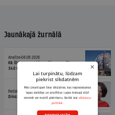
Jaunākajā žurnālā
Analīze
06.08.2026.
Kā Šlesera partija palika nesodīta par
×
340 000 vērtu reklāmas kampaņu
Lai turpinātu, lūdzam
piekrist sīkdatnēm
Mēs izmantojam tikai sīkdatnes, kas nepieciešamas
Redaktores sleja
06.08.2026.
lapas darbībai un analītikai. Lapas kreisajā stūrī
Dinozaura triks
sīkdatņu
vienmēr var mainīt piekrišanu. Vairāk lasi
politikā.