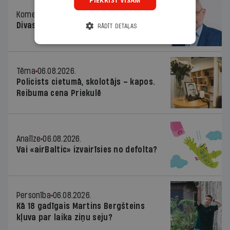
PIEKRIST VISĀM
Komentārs
06.08.2026.
Divas koalīcijas
RĀDĪT DETAĻAS
Tēma
06.08.2026.
Policists cietumā, skolotājs – kapos.
Reibuma cena Priekulē
Analīze
06.08.2026.
Vai «airBaltic» izvairīsies no defolta?
Personība
06.08.2026.
Kā 18 gadīgais Martins Bergšteins
kļuva par laika ziņu seju?