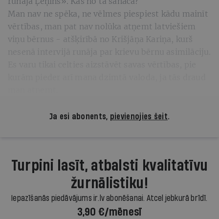
runāja Ļeņins». Kas no tā sanāca?
Man nav ne spēka, ne vēlmes piespiest kādu mainīt
vērtības, man pat nav nolūka atņemt latviešiem
viņu bērnus - atšķirībā no Krišjāņa Kariņa, kurš
nesenā intervijā runāja par krievu bērnu asimilāciju.
Es varu tikai celties aizstāvēt savas vērtības, pie
kurām pieder arī mana dzimtā valoda, ja tās draud
man atņemt.
Ja esi abonents,
pievienojies šeit
.
Turpini lasīt, atbalsti kvalitatīvu
žurnālistiku!
Iepazīšanās piedāvājums ir.lv abonēšanai. Atcel jebkurā brīdī.
3,90 €/mēnesī