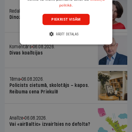
politikā.
Redaktores sleja
06.08.2026.
Dinozaura triks
PIEKRIST VISĀM
RĀDĪT DETAĻAS
Komentārs
06.08.2026.
Divas koalīcijas
Tēma
06.08.2026.
Policists cietumā, skolotājs – kapos.
Reibuma cena Priekulē
Analīze
06.08.2026.
Vai «airBaltic» izvairīsies no defolta?