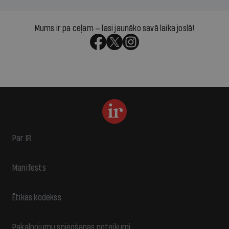
Mums ir pa ceļam — lasi jaunāko savā laika joslā!
Par IR
Manifests
Ētikas kodekss
Pakalpojumu sniegšanas noteikumi