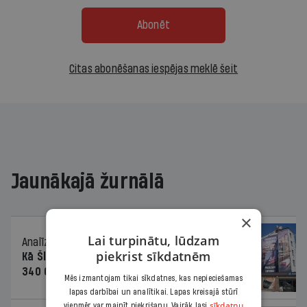
Abonēt
Citas abonēšanas iespējas meklē šeit
Jaunākajā žurnālā
×
Lai turpinātu, lūdzam
Analīze
06.08.2026.
piekrist sīkdatnēm
Kā Šlesera partija palika nesodīta par
340 000 vērtu reklāmas kampaņu
Mēs izmantojam tikai sīkdatnes, kas nepieciešamas
lapas darbībai un analītikai. Lapas kreisajā stūrī
sīkdatņu
vienmēr var mainīt piekrišanu. Vairāk lasi