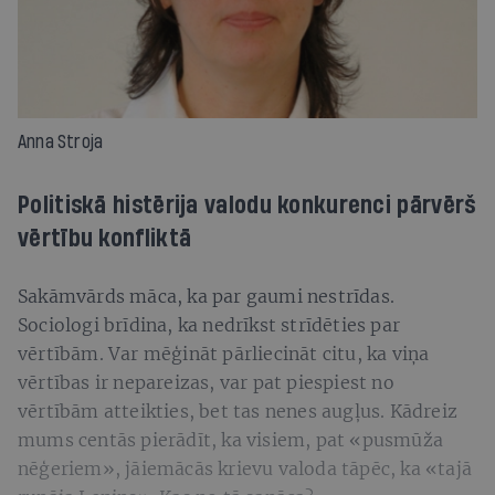
Anna Stroja
Politiskā histērija valodu konkurenci pārvērš
vērtību konfliktā
Sakāmvārds māca, ka par gaumi nestrīdas.
Sociologi brīdina, ka nedrīkst strīdēties par
vērtībām. Var mēģināt pārliecināt citu, ka viņa
vērtības ir nepareizas, var pat piespiest no
vērtībām atteikties, bet tas nenes augļus. Kādreiz
mums centās pierādīt, ka visiem, pat «pusmūža
nēģeriem», jāiemācās krievu valoda tāpēc, ka «tajā