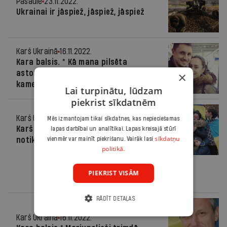
Pasaulē
23.11.2022.
Ukrainai ir jāspiež, jāspiež, jāspiež
Karš Ukrainā
16.11.2022.
Kara balsis. * Kā mana pilsēta
astoņus mēnešus bija spīdzināšanas
×
kamera
Lai turpinātu, lūdzam
piekrist sīkdatnēm
Karš Ukrainā
16.11.2022.
Mēs izmantojam tikai sīkdatnes, kas nepieciešamas
Karš Ukrainā. 38. nedēļas galvenie
lapas darbībai un analītikai. Lapas kreisajā stūrī
sīkdatņu
notikumi
vienmēr var mainīt piekrišanu. Vairāk lasi
politikā.
PIEKRIST VISĀM
RĀDĪT DETAĻAS
Karš Ukrainā
16.11.2022.