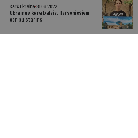
Karš Ukrainā
31.08.2022.
Ukrainas kara balsis. Hersoniešiem
cerību stariņš
Aktuāli
25.08.2022.
Zemessardzes komandieris: Krievi
pamazām zaudē iniciatīvu
Karš Ukrainā
24.08.2022.
Klusums pirms vētras?