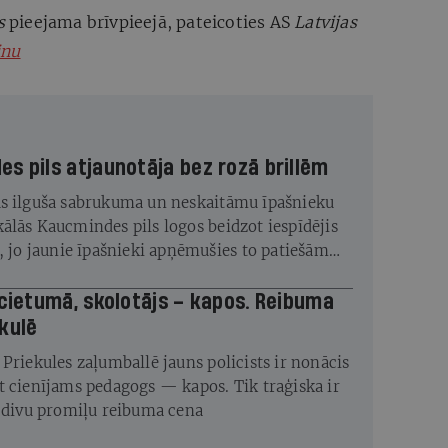
s
pieejama brīvpieejā, pateicoties AS
Latvijas
inu
s pils atjaunotāja bez rozā brillēm
s ilguša sabrukuma un neskaitāmu īpašnieku
ālās Kaucmindes pils logos beidzot iespīdējis
s, jo jaunie īpašnieki apņēmušies to patiešām
 cietumā, skolotājs – kapos. Reibuma
kulē
 Priekules zaļumballē jauns policists ir nonācis
t cienījams pedagogs — kapos. Tik traģiska ir
s divu promiļu reibuma cena