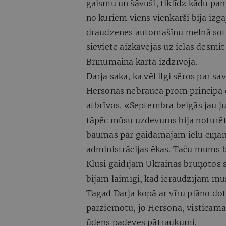
gaismu un šāvuši, tiklīdz kādu pama
no kuriem viens vienkārši bija izg
draudzenes automašīnu melnā sotņ
sieviete aizkavējās uz ielas des
Brīnumainā kārtā izdzīvoja.
Darja saka, ka vēl ilgi sēros par s
Hersonas nebrauca prom principa dē
atbrīvos. «Septembra beigās jau ju
tāpēc mūsu uzdevums bija noturēti
baumas par gaidāmajām ielu cīņām 
administrācijas ēkas. Taču mums bi
Klusi gaidījām Ukrainas bruņotos s
bijām laimīgi, kad ieraudzījām mū
Tagad Darja kopā ar vīru plāno dot
pārziemotu, jo Hersonā, visticamāk
ūdens padeves pātraukumi.