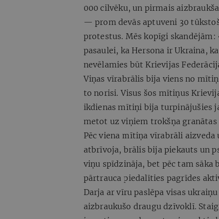
000 cilvēku, un pirmais aizbraukša
— prom devās aptuveni 30 tūkstoši
protestus. Mēs kopīgi skandējām: 
pasaulei, ka Hersona ir Ukraina, 
nevēlamies būt Krievijas Federācij
Viņas vīrabrālis bija viens no mī
to norisi. Visus šos mītiņus Krievi
ikdienas mītiņi bija turpinājušies 
metot uz viņiem trokšņa granātas 
Pēc viena mītiņa vīrabrāli aizveda
atbrīvoja, brālis bija piekauts un 
viņu spīdzināja, bet pēc tam sāka b
pārtrauca piedalīties pagrīdes akti
Darja ar vīru paslēpa visas ukrai
aizbraukušo draugu dzīvoklī. Staigā