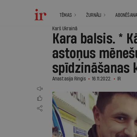
TĒMAS
ŽURNĀLI
ABONĒŠAN
Karš Ukrainā
Kara balsis. * 
astoņus mēnešu
spīdzināšanas
Anastasija Ringis
16.11.2022.
IR