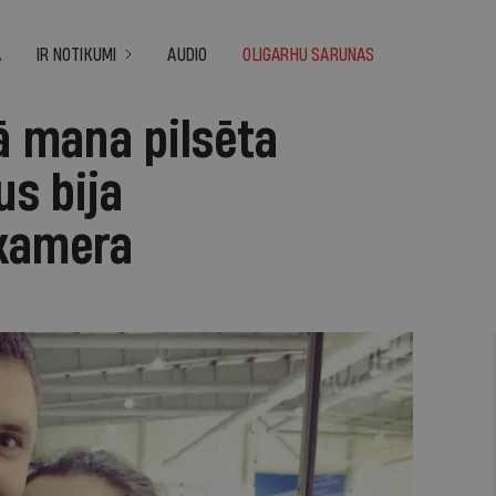
A
IR NOTIKUMI
AUDIO
OLIGARHU SARUNAS
Kā mana pilsēta
s bija
 kamera