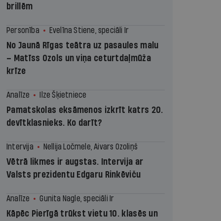
brillēm
Personība
Evelīna Stiene, speciāli Ir
No Jaunā Rīgas teātra uz pasaules malu
– Matīss Ozols un viņa ceturtdaļmūža
krīze
Analīze
Ilze Šķietniece
Pamatskolas eksāmenos izkrīt katrs 20.
devītklasnieks. Ko darīt?
Intervija
Nellija Ločmele, Aivars Ozoliņš
Vētrā likmes ir augstas. Intervija ar
Valsts prezidentu Edgaru Rinkēviču
Analīze
Gunita Nagle, speciāli Ir
Kāpēc Pierīgā trūkst vietu 10. klasēs un