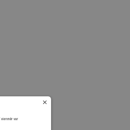
×
ī vienmēr var