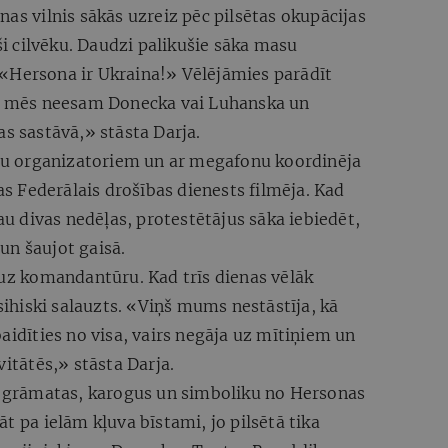
nas vilnis sākās uzreiz pēc pilsētas okupācijas
 cilvēku. Daudzi palikušie sāka masu
«Hersona ir Ukraina!» Vēlējāmies parādīt
ka mēs neesam Donecka vai Luhanska un
as sastāvā,» stāsta Darja.
tiņu organizatoriem un ar megafonu koordinēja
jas Federālais drošības dienests filmēja. Kad
jau divas nedēļas, protestētājus sāka iebiedēt,
un šaujot gaisā.
 uz komandantūru. Kad trīs dienas vēlāk
psihiski salauzts. «Viņš mums nestāstīja, kā
aidīties no visa, vairs negāja uz mītiņiem un
vitātēs,» stāsta Darja.
ņu grāmatas, karogus un simboliku no Hersonas
t pa ielām kļuva bīstami, jo pilsētā tika