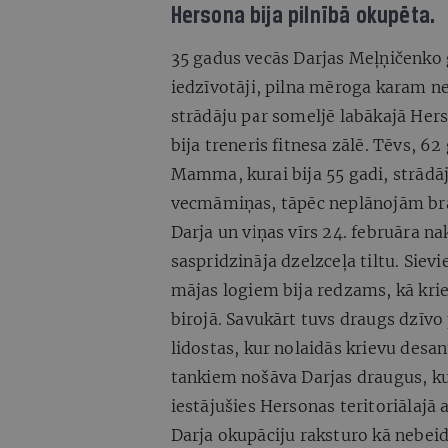
Hersona bija pilnībā okupēta.
35 gadus vecās Darjas Meļņičenko ģ
iedzīvotāji, pilna mēroga karam neb
strādāju par someljē labākajā Hers
bija treneris fitnesa zālē. Tēvs, 62
Mamma, kurai bija 55 gadi, strādāj
vecmāmiņas, tāpēc neplānojām br
Darja un viņas vīrs 24. februāra n
saspridzināja dzelzceļa tiltu. Siev
mājas logiem bija redzams, kā krie
birojā. Savukārt tuvs draugs dzīvo
lidostas, kur nolaidās krievu desan
tankiem nošāva Darjas draugus, kur
iestājušies Hersonas teritoriālajā 
Darja okupāciju raksturo kā nebe