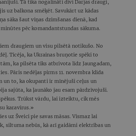
nījuši. Tā tika nogalināti divi Darjas draugi,
ājis uz balkona smēķēt. Savukārt uz kādas
a sāka šaut viņas dzimšanas dienā, kad
mit minūtes pēc komandantstundas sākuma.
aviem draugiem un visu pilsētā notikušo. No
ļ. Ticēja, ka Ukrainas bruņotie spēki to
tām, ka pilsēta tiks atbrīvota līdz Jaungadam,
es. Pāris nedēļas pirms 11. novembra klīda
un to, ka okupanti ir mīnējuši ceļus un
ja sajūta, ka ļaunāko jau esam pārdzīvojuši.
pēkus. Trūkst vārdu, lai izteiktu, cik mēs
su karavīrus.»
ies uz Šveici pie savas māsas. Vismaz lai
, siltuma nebūs, kā arī gaidāmi elektrības un