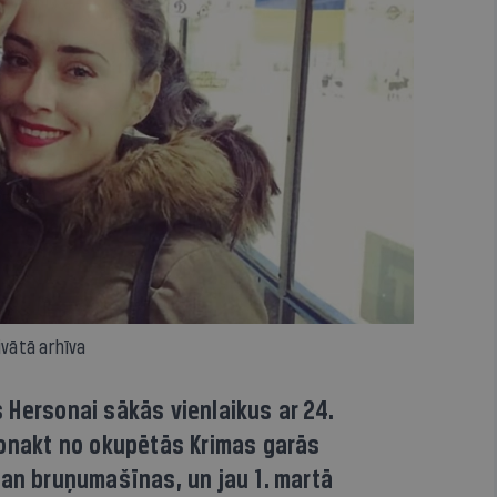
rivātā arhīva
 Hersonai sākās vienlaikus ar 24.
Tonakt no okupētās Krimas garās
gan bruņumašīnas, un jau 1. martā