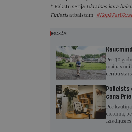
* Rakstu sērija
Ukrainas kara balsi
Finieris
atbalstam.
#KopāParUkra
IESAKĀM
Kaucminde
Pēc 30 gadu
maiņas unik
cerību star
atjaunot
Policists
cena Prie
Pēc kautiņa
cietumā, be
izrādījusie