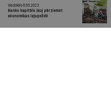
Viedoklis
11.05.2023.
Banku kapitāls ļauj pārziemot
ekonomikas lejupslīdē
Viedoklis
09.05.2023.
Šaubu ēna pār kompetences centriem
Viedoklis
04.04.2023.
Ekonomikas modelim jāmainās uz
straujāku eksporta attīstību un
privāto investīciju piesaisti