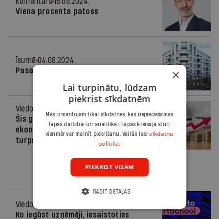
Komentārs
18.09.2024.
Viena procenta patoss
Īsumā
04.08.2024.
Pasaule vienā lappusē
×
Lai turpinātu, lūdzam
piekrist sīkdatnēm
Viedoklis
25.07.2024.
Mēs izmantojam tikai sīkdatnes, kas nepieciešamas
Šis gads var kļūt par iespēju
lapas darbībai un analītikai. Lapas kreisajā stūrī
ekonomiskajam atspērienam
sīkdatņu
vienmēr var mainīt piekrišanu. Vairāk lasi
turpmākai attīstībai
politikā.
PIEKRIST VISĀM
RĀDĪT DETAĻAS
Viedoklis
03.07.2024.
Ko iegūst uzņēmēji, iesaistoties