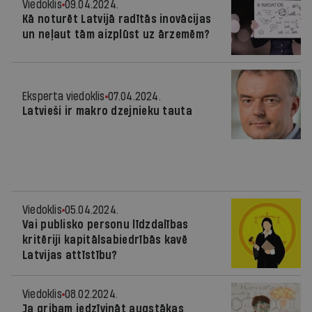
Viedoklis
09.04.2024.
Kā noturēt Latvijā radītās inovācijas
un neļaut tām aizplūst uz ārzemēm?
Eksperta viedoklis
07.04.2024.
Latvieši ir makro dzejnieku tauta
Viedoklis
05.04.2024.
Vai publisko personu līdzdalības
kritēriji kapitālsabiedrībās kavē
Latvijas attīstību?
Viedoklis
08.02.2024.
Ja gribam iedzīvināt augstākas