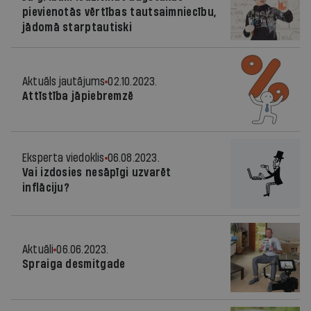
pievienotās vērtības tautsaimniecību,
jādomā starptautiski
Aktuāls jautājums
02.10.2023.
Attīstība jāpiebremzē
Eksperta viedoklis
06.08.2023.
Vai izdosies nesāpīgi uzvarēt
inflāciju?
Aktuāli
06.06.2023.
Spraiga desmitgade