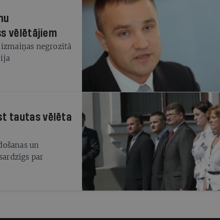
mu
šs vēlētājiem
 izmaiņas negrozītā
ija
t tautas vēlēta
došanas un
sardzīgs par