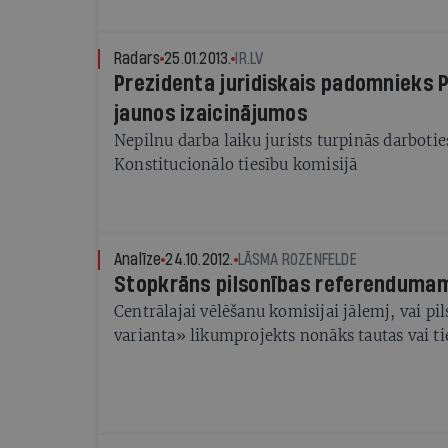
Radars
25.01.2013.
IR.LV
Prezidenta juridiskais padomnieks 
jaunos izaicinājumos
Nepilnu darba laiku jurists turpinās darbotie
Konstitucionālo tiesību komisijā
Analīze
24.10.2012.
LĀSMA ROZENFELDE
Stopkrāns pilsonības referenduma
Centrālajai vēlēšanu komisijai jālemj, vai pi
varianta» likumprojekts nonāks tautas vai ti