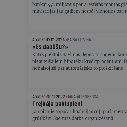
bankai 4,2 miljonus par arestētās mantas gl
ministrijas jau gadiem nespēj vienoties par 
Analīze
17.01.2024.
BAIBA LITVINA
«Es dabūšu?»
Katrs piektais Saeimas deputāts saņems kom
pieaugušajiem hipotēku kredītprocentiem. D
nobalsojuši par automātisku to piešķiršanu
Analīze
30.11.2022.
JANA ALTENBERGA
Trejkāja paklupieni
Jau pirmie topošās koalīcijas soļi parlamentā
grūtībām Saeimas darba organizēšanā