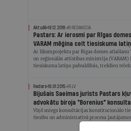
Aktuāli
19.12.2018.
IR REDAKCIJA
Pastars: Ar ierosmi par Rīgas domes
VARAM mēģina celt tiesiskuma latiņ
Ar likumprojektu par Rīgas domes atlaišanu 
un reģionālās attīstības ministrija (VARAM) 
tiesiskuma latiņu pašvaldībās, trešdien telef
teica konstitucionālo tiesību eksperts Edgars
Radars
19.01.2015.
IR.LV
Bijušais Saeimas jurists Pastars kļu
advokātu biroja "Borenius" konsult
Viņš sniegs konsultācijas konstitucionālo ti
tiesību un administratīvā procesa jautājumo