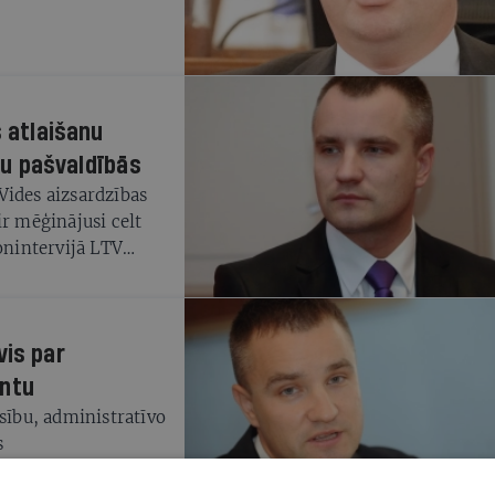
 atlaišanu
u pašvaldībās
Vides aizsardzības
ir mēģinājusi celt
onintervijā LTV
 Pastars.
vis par
antu
esību, administratīvo
s