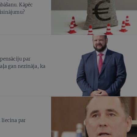
abāšanu. Kāpēc
risinājumu?
pensāciju par
aļa gan nezināja, ka
 liecina par