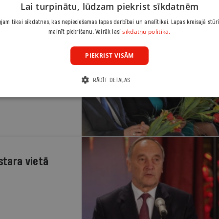
Lai turpinātu, lūdzam piekrist sīkdatnēm
am tikai sīkdatnes, kas nepieciešamas lapas darbībai un analītikai. Lapas kreisajā stūr
sīkdatņu politikā.
mainīt piekrišanu. Vairāk lasi
PIEKRIST VISĀM
oja iesniedz
Pleps un Pastars
RĀDĪT DETAĻAS
ā gada sākumā, kad
stara vietā