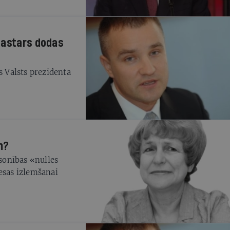
Pastars dodas
s Valsts prezidenta
m?
lsonības «nulles
esas izlemšanai