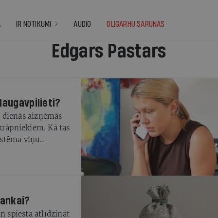
A
IR NOTIKUMI
AUDIO
OLIGARHU SARUNAS
Edgars Pastars
daugavpilieti?
is dienās aizņēmās
krāpniekiem. Kā tas
sistēma viņu
bankai?
n spiesta atlīdzināt