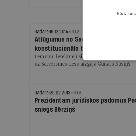
Mēs izmantoj
Radars
19.12.2014.
IR.LV
Atlūgumus no Saeimas Juridiskā bir
konstitucionālo tiesību speciālisti 
Lēmumu ietekmējusi biroja vadības maiņa š
uz Satversmes tiesu aizgāja Gunārs Kusiņš
Radars
28.02.2013.
IR.LV
Prezidentam juridiskos padomus Pa
sniegs Bērziņš