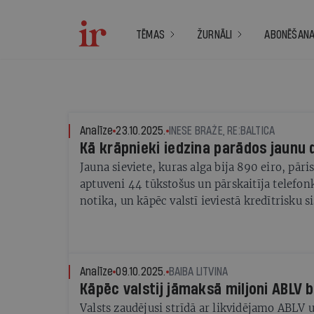
TĒMAS
ŽURNĀLI
ABONĒŠAN
Analīze
23.10.2025.
INESE BRAŽE, RE:BALTICA
Kā krāpnieki iedzina parādos jaunu 
Jauna sieviete, kuras alga bija 890 eiro, pār
aptuveni 44 tūkstošus un pārskaitīja telefon
notika, un kāpēc valstī ieviestā kredītrisku 
nepasargāja?
Analīze
09.10.2025.
BAIBA LITVINA
Kāpēc valstij jāmaksā miljoni ABLV 
Valsts zaudējusi strīdā ar likvidējamo ABLV u