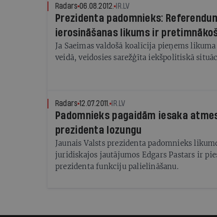
Radars
06.08.2012.
IR.LV
Prezidenta padomnieks: Referendu
ierosināšanas likums ir pretimnāko
Ja Saeimas valdošā koalīcija pieņems likuma
veidā, veidosies sarežģīta iekšpolitiskā situāc
Radars
12.07.2011.
IR.LV
Padomnieks pagaidām iesaka atmes
prezidenta lozungu
Jaunais Valsts prezidenta padomnieks likum
juridiskajos jautājumos Edgars Pastars ir pie
prezidenta funkciju palielināšanu.