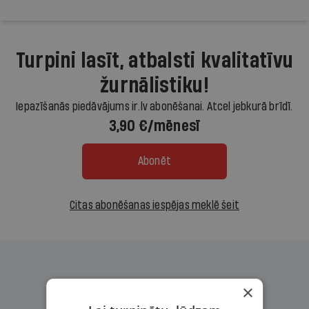
Turpini lasīt, atbalsti kvalitatīvu
žurnālistiku!
Iepazīšanās piedāvājums ir.lv abonēšanai. Atcel jebkurā brīdī.
3,90 €/mēnesī
Abonēt
Citas abonēšanas iespējas meklē šeit
×