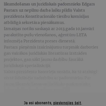
likumdošanas un juridiskais padomnieks Edgars
Pastars uz nepilnu darba laiku pildīs Valsts
prezidenta Konstitucionālo tiesību komisijas
atbildīgā sekretāra pienākumus.
Izmaiņas notiks saskaņā ar 2013.gada 10.janvārī
parakstīto pušu vienošanos, aģentūru LETA
informēja Prezidenta preses dienestā.
Pastars pieņēmis izaicinājumu turpmāk darboties
gan vairākos juridiskās literatūras izstrādes
projektos, gan sākt jaunu darbību šaurākā
juridiskajā specializācijā.
Valsts prezidenta kanceleja norāda, ka tā atzinīgi
vērtē līdzšinējo sadarbību ar padomnieku. Par
jauno likumdošanas un juridisko padomnieku
informāciju tā sola sniegt atsevišķi.
Ja esi abonents,
pievienojies šeit
.