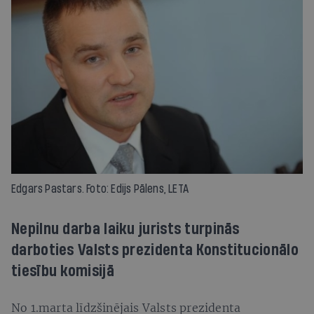
Edgars Pastars. Foto: Edijs Pālens, LETA
Nepilnu darba laiku jurists turpinās
darboties Valsts prezidenta Konstitucionālo
tiesību komisijā
No 1.marta līdzšinējais Valsts prezidenta