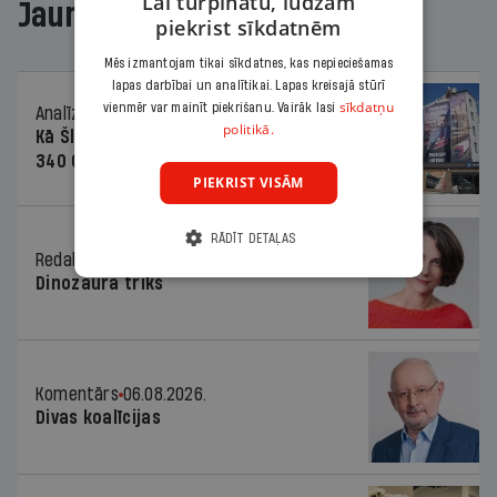
Lai turpinātu, lūdzam
Jaunākajā žurnālā
piekrist sīkdatnēm
Mēs izmantojam tikai sīkdatnes, kas nepieciešamas
lapas darbībai un analītikai. Lapas kreisajā stūrī
sīkdatņu
vienmēr var mainīt piekrišanu. Vairāk lasi
Analīze
06.08.2026.
politikā.
Kā Šlesera partija palika nesodīta par
340 000 vērtu reklāmas kampaņu
PIEKRIST VISĀM
RĀDĪT DETAĻAS
Redaktores sleja
06.08.2026.
Dinozaura triks
Komentārs
06.08.2026.
Divas koalīcijas